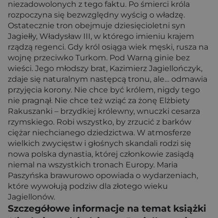
niezadowolonych z tego faktu. Po śmierci króla
rozpoczyna się bezwzględny wyścig o władzę.
Ostatecznie tron obejmuje dziesięcioletni syn
Jagiełły, Władysław III, w którego imieniu krajem
rządzą regenci. Gdy król osiąga wiek męski, rusza na
wojnę przeciwko Turkom. Pod Warną ginie bez
wieści. Jego młodszy brat, Kazimierz Jagiellończyk,
zdaje się naturalnym następcą tronu, ale… odmawia
przyjęcia korony. Nie chce być królem, nigdy tego
nie pragnął. Nie chce też wziąć za żonę Elżbiety
Rakuszanki – brzydkiej królewny, wnuczki cesarza
rzymskiego. Robi wszystko, by zrzucić z barków
ciężar niechcianego dziedzictwa. W atmosferze
wielkich zwycięstw i głośnych skandali rodzi się
nowa polska dynastia, której członkowie zasiądą
niemal na wszystkich tronach Europy. Maria
Paszyńska brawurowo opowiada o wydarzeniach,
które wywołują podziw dla złotego wieku
Jagiellonów.
Szczegółowe informacje na temat książki