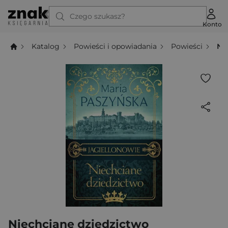
Czego szukasz?
Konto
Katalog
Powieści i opowiadania
Powieści
Ni
Niechciane dziedzictwo