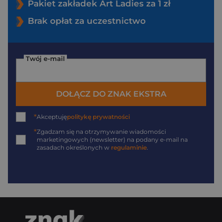
Pakiet zakładek Art Ladies za 1 zł
Brak opłat za uczestnictwo
Twój e-mail
DOŁĄCZ DO ZNAK EKSTRA
*
Akceptuję
politykę prywatności
*
Zgadzam się na otrzymywanie wiadomości
marketingowych (newsletter) na podany
e-mail
na
zasadach określonych w
regulaminie
.