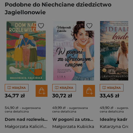
Podobne do Niechciane dziedzictwo
Jagiellonowie
KSIĄŻKA
KSIĄŻKA
KSIĄŻKA
34,77 zł
30,72 zł
33,45 zł
54,90 zł
49,99 zł
49,90 zł
- sugerowana
- sugerowana
- sugerowa
cena detaliczna
cena detaliczna
cena detaliczna
Dom nad rozlewiskiem. Rozlewisko. Tom 1
W pogoni za utraconym czasem
Idealny kadr
Małgorzata Kalicińska
Małgorzata Kubicka