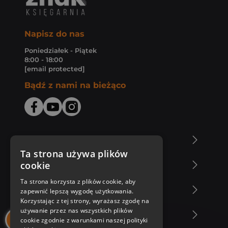
Napisz do nas
Poniedziałek - Piątek
8:00 - 18:00
[email protected]
Bądź z nami na bieżąco
O Księgarni Znak
Ta strona używa plików
cookie
Zakupy u nas
Ta strona korzysta z plików cookie, aby
Nasza oferta
zapewnić lepszą wygodę użytkowania.
Korzystając z tej strony, wyrażasz zgodę na
używanie przez nas wszystkich plików
Nasi autorzy
cookie zgodnie z warunkami naszej polityki