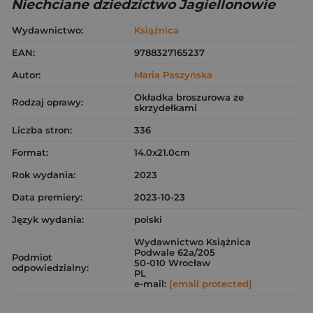
Niechciane dziedzictwo Jagiellonowie
Wydawnictwo:
Książnica
EAN:
9788327165237
Autor:
Maria Paszyńska
Okładka broszurowa ze
Rodzaj oprawy:
skrzydełkami
Liczba stron:
336
Format:
14.0x21.0cm
Rok wydania:
2023
Data premiery:
2023-10-23
Język wydania:
polski
Wydawnictwo Książnica
Podwale 62a/205
Podmiot
50-010 Wrocław
odpowiedzialny:
PL
e-mail:
[email protected]