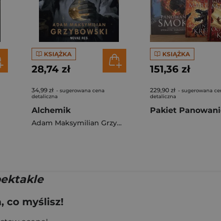
KSIĄŻKA
KSIĄŻKA
28,74 zł
151,36 zł
34,99 zł
229,90 zł
- sugerowana cena
- sugerowana ce
detaliczna
detaliczna
Alchemik
Adam Maksymilian Grzybowski
pektakle
 co myślisz!