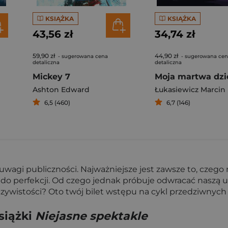
KSIĄŻKA
KSIĄŻKA
43,56 zł
34,74 zł
59,90 zł
44,90 zł
- sugerowana cena
- sugerowana ce
detaliczna
detaliczna
Mickey 7
Ashton Edward
6,5 (460)
6,7 (146)
wagi publiczności. Najważniejsze jest zawsze to, czego 
 do perfekcji. Od czego jednak próbuje odwracać naszą 
zywistości? Oto twój bilet wstępu na cykl przedziwnych w
siążki
Niejasne spektakle