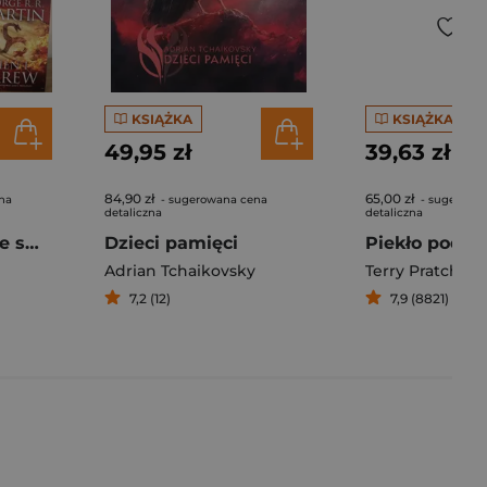
KSIĄŻKA
KSIĄŻKA
49,95 zł
39,63 zł
84,90 zł
65,00 zł
na
- sugerowana cena
- sugerowa
detaliczna
detaliczna
Pakiet Panowanie smoka / Ogień i krew. Tom 1-2
Dzieci pamięci
Piekło poczt
Adrian Tchaikovsky
Terry Pratchett
7,2 (12)
7,9 (8821)