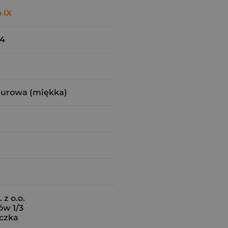
 IX
54
zurowa (miękka)
z o.o.
ów 1/3
czka