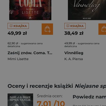
KSIĄŻKA
KSIĄŻKA
49,99 zł
38,49 zł
62,90 zł
49,99 zł
- sugerowana cena
- sugerowana cena
detaliczna
detaliczna
Zaśnij znów. Coma. Tom 2. Część 1
Vinnēlieg
Mimi Lisette
K. A. Piersa
Oceny i recenzje książki
Niejasne s
Średnia ocen:
Powiedz nam,
7.01
/10