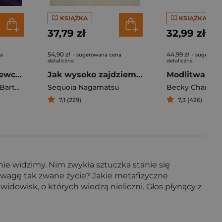
KSIĄŻKA
KSIĄŻKA
37,79 zł
32,99 zł
54,90 zł
44,99 zł
na
- sugerowana cena
- sugerowa
detaliczna
detaliczna
Moja martwa dziewczyna
Jak wysoko zajdziemy w ciemnościach
Łukasiewicz Marcin Bartosz
Sequoia Nagamatsu
Becky Chambe
7,1 (229)
7,3 (426)
nie widzimy. Nim zwykła sztuczka stanie się
uwagę tak zwane życie? Jakie metafizyczne
idowisk, o których wiedzą nieliczni. Głos płynący z