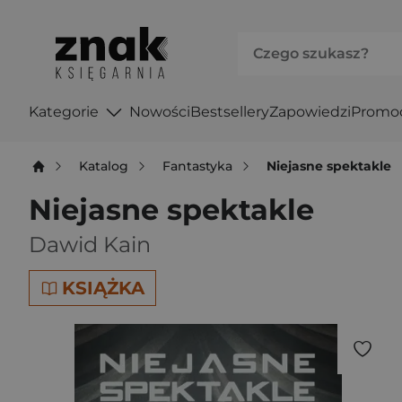
Kategorie
Nowości
Bestsellery
Zapowiedzi
Promo
Katalog
Fantastyka
Niejasne spektakle
Niejasne spektakle
Dawid Kain
KSIĄŻKA