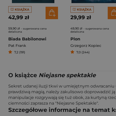
KSIĄŻKA
KSIĄŻKA
42,99 zł
29,99 zł
59,90 zł
49,90 zł
- sugerowana cena
- sugerowana cena
detaliczna
detaliczna
Biada Babilonowi
Plon
Pat Frank
Grzegorz Kopiec
7,2 (191)
7,0 (244)
O książce
Niejasne spektakle
Sekret udanej iluzji tkwi w umiejętnym odwracaniu u
prawdziwą magią, należy zakulisowo doprowadzić ją
manipulacje rozgrywają się tuż obok, za kurtyną rzec
ciemności zaprasza na "Niejasne Spektakle".
Szczegółowe informacje na temat k