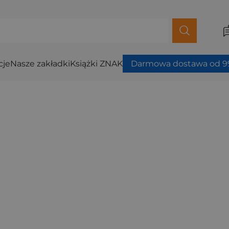
cje
Nasze zakładki
Książki ZNAK
Darmowa dostawa od 99