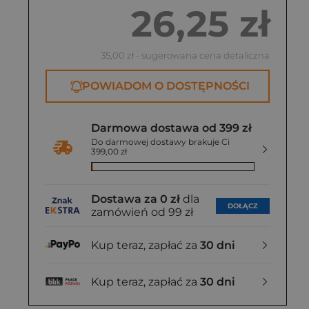
26,25 zł
35,00 zł
- sugerowana cena detaliczna
POWIADOM O DOSTĘPNOŚCI
Darmowa dostawa od 399 zł
Do darmowej dostawy brakuje Ci
399,00 zł
Dostawa za 0 zł
dla
DOŁĄCZ
zamówień od 99 zł
Kup teraz, zapłać za
30 dni
Kup teraz, zapłać za
30 dni