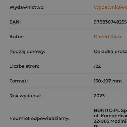
Wydawnictwo:
Wydawnictwo
EAN:
97883674825
Autor:
Dawid Kain
Rodzaj oprawy:
Okładka bros
Liczba stron:
122
Format:
130x197 mm
Rok wydania:
2023
BONITO.PL Sp. 
ul. Komandos
Podmiot odpowiedzialny:
32-085 Modlni
PL