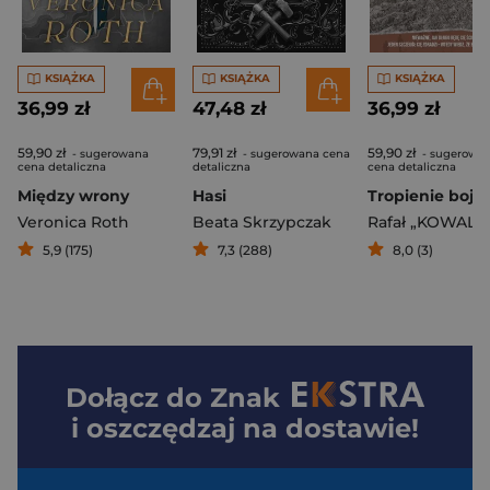
KSIĄŻKA
KSIĄŻKA
KSIĄŻKA
36,99 zł
47,48 zł
36,99 zł
59,90 zł
79,91 zł
59,90 zł
- sugerowana
- sugerowana cena
- sugerowa
cena detaliczna
detaliczna
cena detaliczna
Między wrony
Hasi
Tropienie bojo
Veronica Roth
Beata Skrzypczak
5,9 (175)
7,3 (288)
8,0 (3)
Dołącz do
Znak
i oszczędzaj na dostawie!