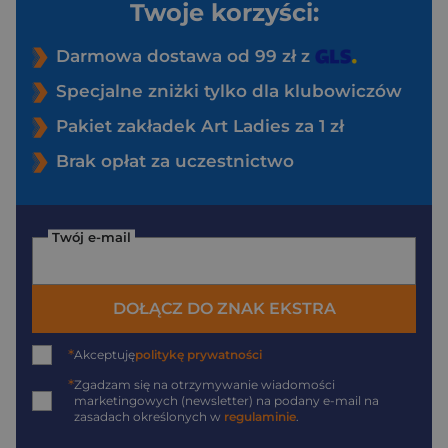
Twoje korzyści:
Darmowa dostawa od 99 zł z
Specjalne zniżki tylko dla klubowiczów
Pakiet zakładek Art Ladies za 1 zł
Brak opłat za uczestnictwo
Twój e-mail
DOŁĄCZ DO ZNAK EKSTRA
*
Akceptuję
politykę prywatności
*
Zgadzam się na otrzymywanie wiadomości
marketingowych (newsletter) na podany
e-mail
na
zasadach określonych w
regulaminie
.