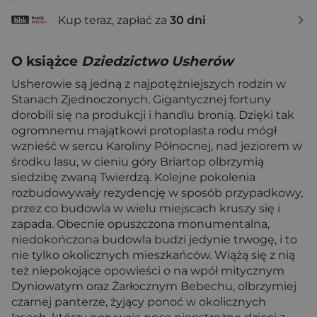
Kup teraz, zapłać za
30 dni
O książce
Dziedzictwo Usherów
Usherowie są jedną z najpotężniejszych rodzin w
Stanach Zjednoczonych. Gigantycznej fortuny
dorobili się na produkcji i handlu bronią. Dzięki tak
ogromnemu majątkowi protoplasta rodu mógł
wznieść w sercu Karoliny Północnej, nad jeziorem w
środku lasu, w cieniu góry Briartop olbrzymią
siedzibę zwaną Twierdzą. Kolejne pokolenia
rozbudowywały rezydencję w sposób przypadkowy,
przez co budowla w wielu miejscach kruszy się i
zapada. Obecnie opuszczona monumentalna,
niedokończona budowla budzi jedynie trwogę, i to
nie tylko okolicznych mieszkańców. Wiążą się z nią
też niepokojące opowieści o na wpół mitycznym
Dyniowatym oraz Żarłocznym Bebechu, olbrzymiej
czarnej panterze, żyjący ponoć w okolicznych