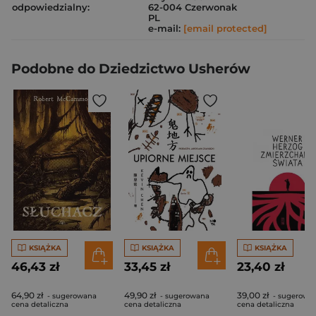
odpowiedzialny:
62-004 Czerwonak
PL
e-mail:
[email protected]
Podobne do Dziedzictwo Usherów
KSIĄŻKA
KSIĄŻKA
KSIĄŻKA
46,43 zł
33,45 zł
23,40 zł
64,90 zł
49,90 zł
39,00 zł
- sugerowana
- sugerowana
- sugerowa
cena detaliczna
cena detaliczna
cena detaliczna