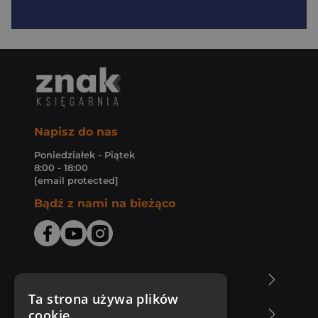
Napisz do nas
Poniedziałek - Piątek
8:00 - 18:00
[email protected]
Bądź z nami na bieżąco
O Księgarni Znak
Ta strona używa plików
cookie
Zakupy u nas