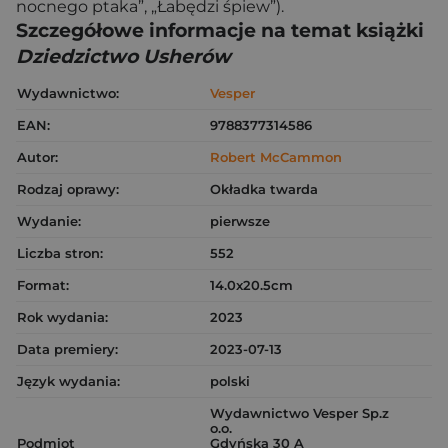
nocnego ptaka”, „Łabędzi śpiew”).
Szczegółowe informacje na temat książki
Dziedzictwo Usherów
Wydawnictwo:
Vesper
EAN:
9788377314586
Autor:
Robert McCammon
Rodzaj oprawy:
Okładka twarda
Wydanie:
pierwsze
Liczba stron:
552
Format:
14.0x20.5cm
Rok wydania:
2023
Data premiery:
2023-07-13
Język wydania:
polski
Wydawnictwo Vesper Sp.z
o.o.
Podmiot
Gdyńska 30 A