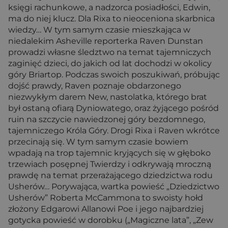
księgi rachunkowe, a nadzorca posiadłości, Edwin,
ma do niej klucz. Dla Rixa to nieoceniona skarbnica
wiedzy… W tym samym czasie mieszkająca w
niedalekim Asheville reporterka Raven Dunstan
prowadzi własne śledztwo na temat tajemniczych
zaginięć dzieci, do jakich od lat dochodzi w okolicy
góry Briartop. Podczas swoich poszukiwań, próbując
dojść prawdy, Raven poznaje obdarzonego
niezwykłym darem New, nastolatka, którego brat
był ostaną ofiarą Dyniowatego, oraz żyjącego pośród
ruin na szczycie nawiedzonej góry bezdomnego,
tajemniczego Króla Góry. Drogi Rixa i Raven wkrótce
przecinają się. W tym samym czasie bowiem
wpadają na trop tajemnic kryjących się w głęboko
trzewiach posępnej Twierdzy i odkrywają mroczną
prawdę na temat przerażającego dziedzictwa rodu
Usherów… Porywająca, wartka powieść „Dziedzictwo
Usherów” Roberta McCammona to swoisty hołd
złożony Edgarowi Allanowi Poe i jego najbardziej
gotycka powieść w dorobku („Magiczne lata”, „Zew