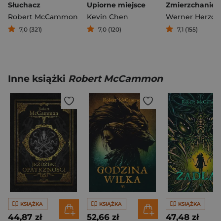
Słuchacz
Upiorne miejsce
Robert McCammon
Kevin Chen
Werner Herzog
7,0 (321)
7,0 (120)
7,1 (155)
Inne książki
Robert McCammon
KSIĄŻKA
KSIĄŻKA
KSIĄŻKA
44,87 zł
52,66 zł
47,48 zł