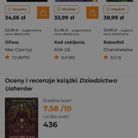
KSIĄŻKA
KSIĄŻKA
KSIĄŻKA
34,56 zł
33,99 zł
38,99 zł
52,99 zł
54,99 zł
59,99 zł
- sugerowana
- sugerowana
- sugerowa
cena detaliczna
cena detaliczna
cena detaliczna
Ofiara
Kod zabijania
Rakesfall
Max Czornyj
Kirk J.E.
7,3 (8570)
8,0 (90)
8,0 (1)
Oceny i recenzje książki
Dziedzictwo
Usherów
Średnia ocen:
7.58
/10
Liczba ocen:
436