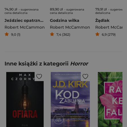
74,90 zł
89,90 zł
79,91 zł
- sugerowana
- sugerowana
- sugerowan
cena detaliczna
cena detaliczna
detaliczna
Jeździec opatrzności. Matthew Corbett. Tom 4
Godzina wilka
Żądlak
Robert McCammon
Robert McCammon
Robert McCa
9,0 (1)
7,4 (362)
6,9 (279)
Inne książki z kategorii
Horror