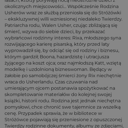
lasach, którzy porywają nocą nieostrożne dzieci z
okolicznych miejscowości… Współcześnie Rodzina
Usherów wraz ze służbą przeniosła się do Stróżówki
– ekskluzywnej willi wzniesionej niedaleko Twierdzy.
Patriarcha rodu, Walen Usher, czując zbliżającą się
śmierć, wzywa do siebie dzieci, by przekazać
wybrańcowi rodzinny interes: Rixa, młodszego syna
rozwijającego karierę pisarską, który przed laty
wyprowadził się, by odciąć się od rodziny i biznesu,
którym gardził; Boona, hazardzistę i utracjusza
żyjącego na koszt ojca; oraz najmłodszą Katt, wziętą
modelkę i uzdolnioną bizneswoman. Będący w
żałobie po samobójczej śmierci żony Rix niechętnie
wraca do Usherlandu. Czas czuwania nad
umierającym ojcem postanawia spożytkować na
skompletowanie materiałów do kolejnej swojej
książki, historii rodu. Rodzina jest jednak niechętna
pomysłowi, chce chronić swe tajemnice za wszelką
cenę. Przypadek sprawia, że w bibliotece w
Stróżówce pojawiają się przeniesione z opuszczonej
Twierdzy rodzinne dokumenty, albumy ze zdjęciami,