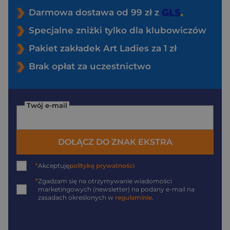
Darmowa dostawa od 99 zł z
Specjalne zniżki tylko dla klubowiczów
Pakiet zakładek Art Ladies za 1 zł
Brak opłat za uczestnictwo
Twój e-mail
DOŁĄCZ DO ZNAK EKSTRA
*
Akceptuję
politykę prywatności
*
Zgadzam się na otrzymywanie wiadomości
marketingowych (newsletter) na podany
e-mail
na
zasadach określonych w
regulaminie
.