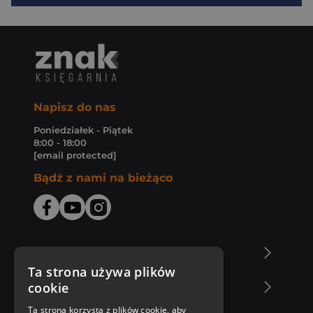
Napisz do nas
Poniedziałek - Piątek
8:00 - 18:00
[email protected]
Bądź z nami na bieżąco
O Księgarni Znak
Ta strona używa plików
cookie
Zakupy u nas
Ta strona korzysta z plików cookie, aby