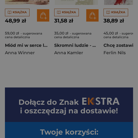
KSIĄŻKA
KSIĄŻKA
KSIĄŻKA
48,99 zł
31,58 zł
38,89 zł
59,00 zł
35,00 zł
45,00 zł
- sugerowana
- sugerowana
- sugerowa
cena detaliczna
cena detaliczna
cena detaliczna
Miód mi w serce lejesz
Skromni ludzie - wielkie dokonania
Anna Winner
Anna Kamler
Ferlin Nils
Dołącz do
Znak
i oszczędzaj na dostawie!
Twoje korzyści: