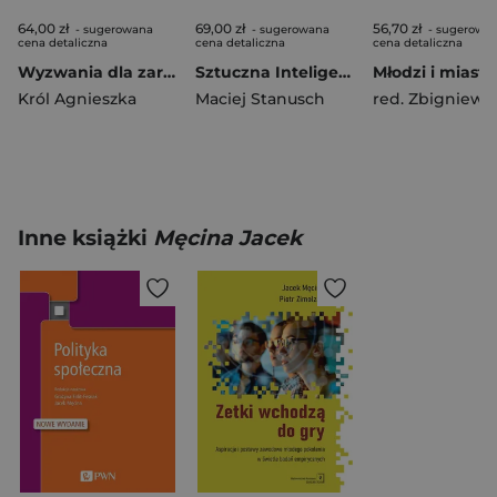
64,00 zł
69,00 zł
56,70 zł
- sugerowana
- sugerowana
- sugerowa
cena detaliczna
cena detaliczna
cena detaliczna
Wyzwania dla zarządzania kapitałem ludzkim w erze Przemysłu 4.0
Sztuczna Inteligencja. Inspiracje dla biznesu
Król Agnieszka
Maciej Stanusch
Inne książki
Męcina Jacek