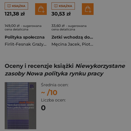
KSIĄŻKA
KSIĄŻKA
121,38 zł
30,53 zł
149,00 zł
33,60 zł
- sugerowana
- sugerowana
cena detaliczna
cena detaliczna
Polityka społeczna
Zetki wchodzą do gry. Aspiracje i postawy...
Firlit-Fesnak Grażyna
,
Męcina Jacek
Męcina Jacek
,
Piotr Zimolzak
Oceny i recenzje książki
Niewykorzystane
zasoby Nowa polityka rynku pracy
Średnia ocen:
~
/10
Liczba ocen:
0