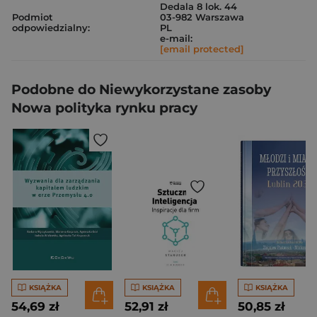
Dedala 8 lok. 44
Podmiot
03-982 Warszawa
odpowiedzialny:
PL
e-mail:
[email protected]
Podobne do Niewykorzystane zasoby
Nowa polityka rynku pracy
KSIĄŻKA
KSIĄŻKA
KSIĄŻKA
54,69 zł
52,91 zł
50,85 zł