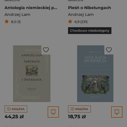
detaliczna
detaliczna
Antologia niemieckiej poezji klasycznej od średniowiecza do Celana
Pieśń o Nibelungach
Andrzej Lam
Andrzej Lam
8,0 (1)
6,9 (231)
Chwilowo niedostępny
KSIĄŻKA
KSIĄŻKA
44,25 zł
18,75 zł