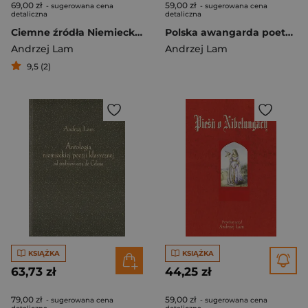
69,00 zł
59,00 zł
- sugerowana cena
- sugerowana cena
detaliczna
detaliczna
Ciemne źródła Niemiecka poezja klasyczna
Polska awangarda poetycka. Programy i manifesty...
Andrzej Lam
Andrzej Lam
9,5 (2)
KSIĄŻKA
KSIĄŻKA
63,73 zł
44,25 zł
79,00 zł
59,00 zł
- sugerowana cena
- sugerowana cena