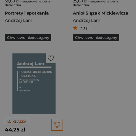
59,00 zł
25,00 zł
- sugerowana cena
- sugerowana cena
detaliczna
detaliczna
Portrety i spotkania
Anioł Ślązak Mickiewicza
Andrzej Lam
Andrzej Lam
7,0 (1)
Chwilowo niedostępny
Chwilowo niedostępny
KSIĄŻKA
44,25 zł