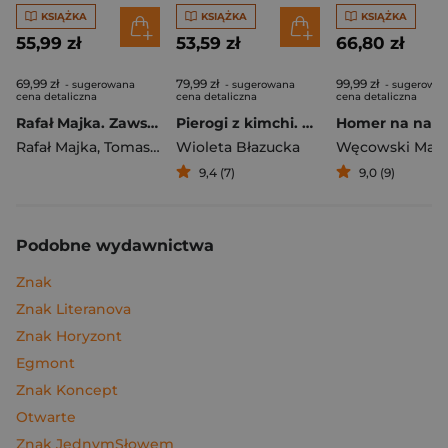
KSIĄŻKA
KSIĄŻKA
KSIĄŻKA
55,99 zł
53,59 zł
66,80 zł
69,99 zł
79,99 zł
99,99 zł
- sugerowana
- sugerowana
- sugerowa
cena detaliczna
cena detaliczna
cena detaliczna
Rafał Majka. Zawsze z przodu. Rozmawia Tomasz Kalemba - książka z autografem
Pierogi z kimchi. Moje ulubione azjatyckie przepisy
Rafał Majka
,
Tomasz Kalemba
Wioleta Błazucka
Węcowski Mar
9,4 (7)
9,0 (9)
Podobne wydawnictwa
Znak
Znak Literanova
Znak Horyzont
Egmont
Znak Koncept
Otwarte
Znak JednymSłowem