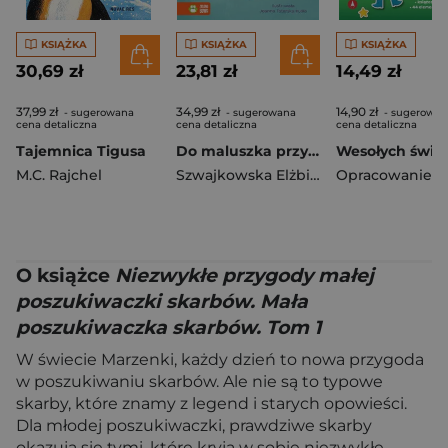
KSIĄŻKA
KSIĄŻKA
KSIĄŻKA
30,69 zł
23,81 zł
14,49 zł
37,99 zł
34,99 zł
14,90 zł
- sugerowana
- sugerowana
- sugerowan
cena detaliczna
cena detaliczna
cena detaliczna
Tajemnica Tigusa
Do maluszka przyszły mrówki. Wierszyki do zabaw od rana do nocy
M.C. Rajchel
Szwajkowska Elżbieta
,
Szwajkowski W
O książce
Niezwykłe przygody małej
poszukiwaczki skarbów. Mała
poszukiwaczka skarbów. Tom 1
W świecie Marzenki, każdy dzień to nowa przygoda
w poszukiwaniu skarbów. Ale nie są to typowe
skarby, które znamy z legend i starych opowieści.
Dla młodej poszukiwaczki, prawdziwe skarby
okazują się tymi, które kryją w sobie niezwykłe