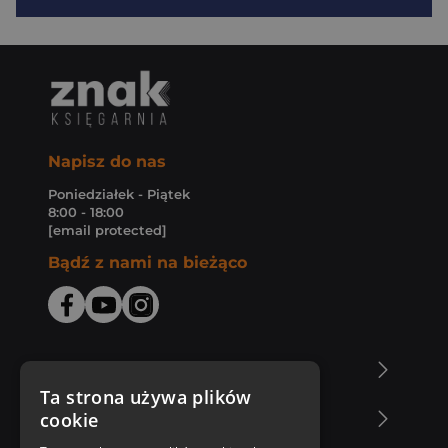
Napisz do nas
Poniedziałek - Piątek
8:00 - 18:00
[email protected]
Bądź z nami na bieżąco
O Księgarni Znak
Ta strona używa plików
cookie
Zakupy u nas