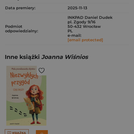
Data premiery:
2025-11-13
INKPAD Daniel Dudek
pl. Zgody 9/16
Podmiot
50-432 Wrocław
odpowiedzialny:
PL
e-mail:
[email protected]
Inne książki
Joanna Wiśnios
KSIĄŻKA