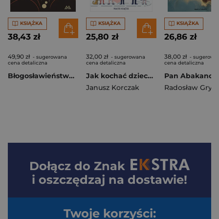
KSIĄŻKA
KSIĄŻKA
KSIĄŻKA
38,43 zł
25,80 zł
26,86 zł
49,90 zł
32,00 zł
38,00 zł
- sugerowana
- sugerowana
- sugerowa
cena detaliczna
cena detaliczna
cena detaliczna
Błogosławieństwo ziemi
Jak kochać dziecko. Dziecko w rodzinie
Janusz Korczak
Radosław Gryc
Dołącz do
Znak
i oszczędzaj na dostawie!
Twoje korzyści: