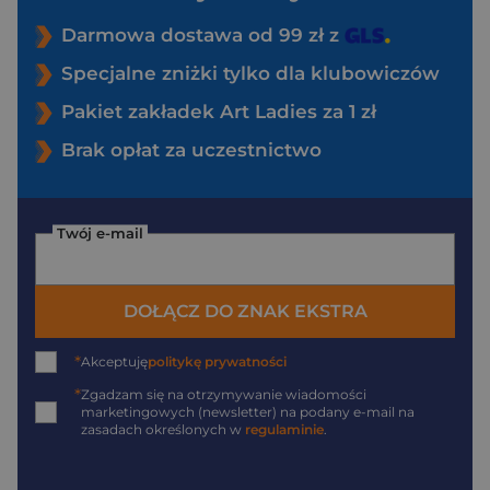
Darmowa dostawa od 99 zł z
Specjalne zniżki tylko dla klubowiczów
Pakiet zakładek Art Ladies za 1 zł
Brak opłat za uczestnictwo
Twój e-mail
DOŁĄCZ DO ZNAK EKSTRA
*
Akceptuję
politykę prywatności
*
Zgadzam się na otrzymywanie wiadomości
marketingowych (newsletter) na podany
e-mail
na
zasadach określonych w
regulaminie
.