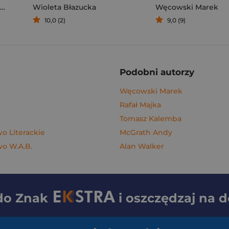
Wioleta Błazucka
Węcowski Marek
10,0 (2)
9,0 (9)
Podobni autorzy
Węcowski Marek
Rafał Majka
Tomasz Kalemba
 Literackie
McGrath Andy
o W.A.B.
Alan Walker
 do
Znak
i oszczędzaj na 