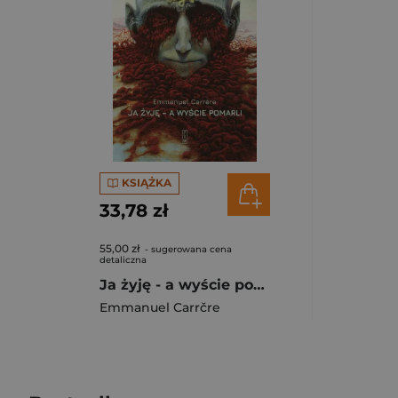
KSIĄŻKA
33,78 zł
55,00 zł
- sugerowana cena
detaliczna
Ja żyję - a wyście pomarli
Emmanuel Carrčre