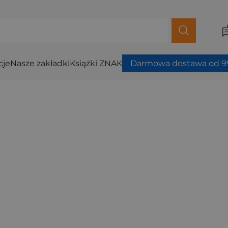
cje
Nasze zakładki
Książki ZNAK
Darmowa dostawa od 99