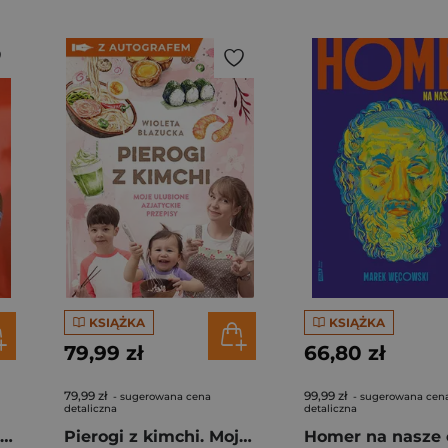
KSIĄŻKA
KSIĄŻKA
79,99 zł
66,80 zł
79,99 zł
99,99 zł
- sugerowana cena
- sugerowana cen
detaliczna
detaliczna
Rafał Majka. Zawsze z przodu. Rozmawia Tomasz Kalemba - książka z autografem
Pierogi z kimchi. Moje ulubione azjatyckie przepisy - książka z autografem
Homer na nasze 