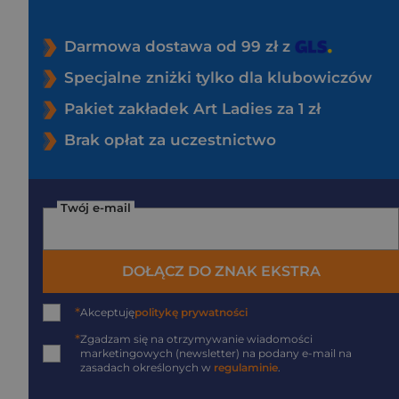
Darmowa dostawa od 99 zł z
Specjalne zniżki tylko dla klubowiczów
Pakiet zakładek Art Ladies za 1 zł
Brak opłat za uczestnictwo
Twój e-mail
DOŁĄCZ DO ZNAK EKSTRA
*
Akceptuję
politykę prywatności
*
Zgadzam się na otrzymywanie wiadomości
marketingowych (newsletter) na podany
e-mail
na
zasadach określonych w
regulaminie
.