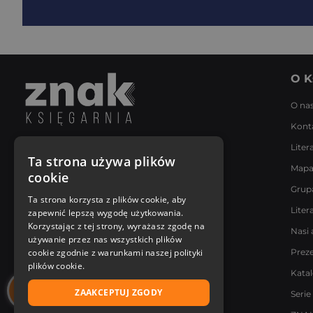
O K
O na
Kont
Liter
Napisz do nas
Ta strona używa plików
Mapa
Poniedziałek - Piątek
cookie
8:00 - 18:00
Grup
[email protected]
Ta strona korzysta z plików cookie, aby
Liter
zapewnić lepszą wygodę użytkowania.
Bądź z nami na bieżąco
Korzystając z tej strony, wyrażasz zgodę na
Nasi 
używanie przez nas wszystkich plików
cookie zgodnie z warunkami naszej polityki
Prez
plików cookie.
Kata
ZAAKCEPTUJ ZGODY
Serie