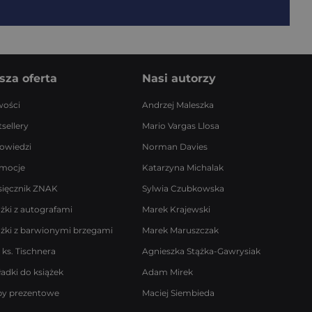
sza oferta
Nasi autorzy
ości
Andrzej Maleszka
sellery
Mario Vargas Llosa
owiedzi
Norman Davies
mocje
Katarzyna Michalak
sięcznik ZNAK
Sylwia Czubkowska
ążki z autografami
Marek Krajewski
ążki z barwionymi brzegami
Marek Maruszczak
 ks. Tischnera
Agnieszka Stążka-Gawrysiak
ładki do książek
Adam Mirek
by prezentowe
Maciej Siembieda