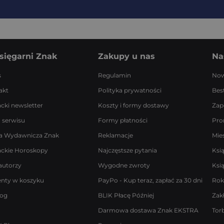
sięgarni Znak
Zakupy u nas
Na
s
Regulamin
Now
akt
Polityka prywatności
Best
acki newsletter
Koszty i formy dostawy
Zap
 serwisu
Formy płatności
Pro
a Wydawnicza Znak
Reklamacje
Mie
ackie Horoskopy
Najczęstsze pytania
Ksi
autorzy
Wygodne zwroty
Ksi
enty w koszyku
PayPo - Kup teraz, zapłać za 30 dni
Rok
log
BLIK Płacę Później
Zak
Darmowa dostawa Znak EKSTRA
Tor