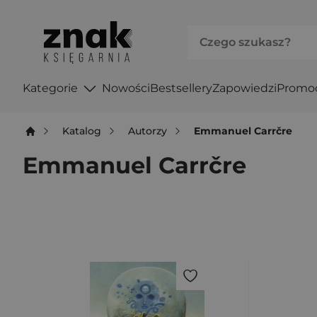
Kategorie
Nowości
Bestsellery
Zapowiedzi
Promo
Katalog
Autorzy
Emmanuel Carrčre
Emmanuel Carrčre