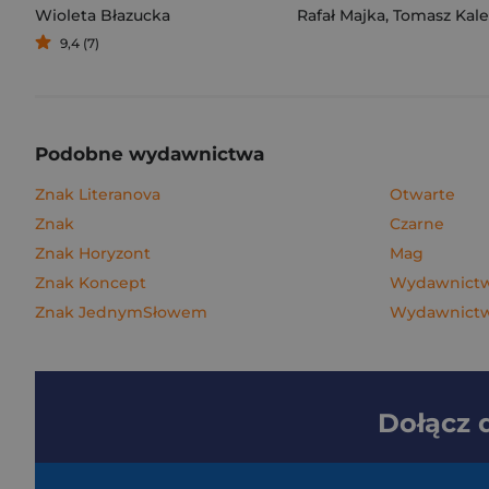
Wioleta Błazucka
Rafał Majka
,
Tomasz Kalemba
9,4 (7)
Podobne wydawnictwa
Znak Literanova
Otwarte
Znak
Czarne
Znak Horyzont
Mag
Znak Koncept
Wydawnictwo
Znak JednymSłowem
Wydawnictw
Dołącz