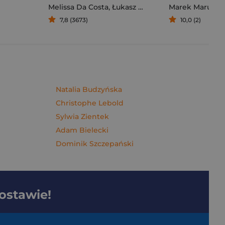
Melissa Da Costa
,
Łukasz Müller
Marek Maruszc
7,8 (3673)
10,0 (2)
Natalia Budzyńska
Christophe Lebold
Sylwia Zientek
Adam Bielecki
Dominik Szczepański
dostawie!