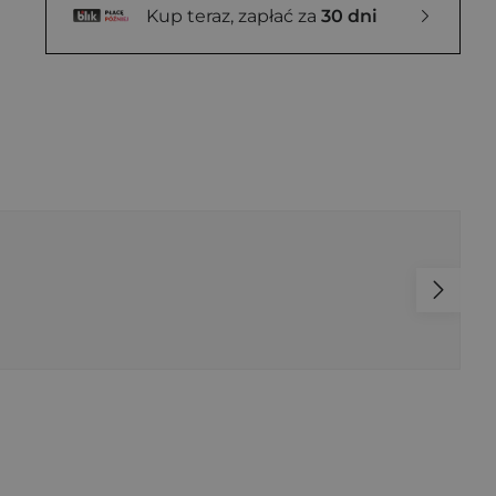
Kup teraz, zapłać za
30 dni