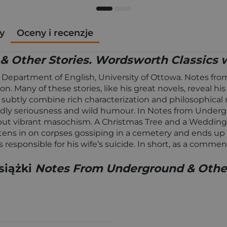
y
Oceny i recenzje
 Other Stories. Wordsworth Classics w
Department of English, University of Ottowa. Notes fro
n. Many of these stories, like his great novels, reveal hi
subtly combine rich characterization and philosophical 
deadly seriousness and wild humour. In Notes from Unde
e but vibrant masochism. A Christmas Tree and a Wedding 
tens in on corpses gossiping in a cemetery and ends up de
 responsible for his wife’s suicide. In short, as a comme
siążki
Notes From Underground & Other