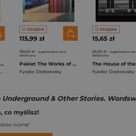
KSIĄŻKA
KSIĄŻKA
115,99 zł
15,65 zł
159,00 zł
26,00 zł
- sugerowana cena
- sugerowana cen
detaliczna
detaliczna
White Nights and Other Stories
Pakiet The Works of Dostoevsky. Wordsworth Box Sets wer. angielska
Fyodor Dostoevsky
Fyodor Dostoevsky
 Underground & Other Stories. Wordswo
 co myślisz!
ostaw ocenę!