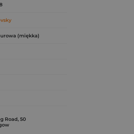
8
evsky
zurowa (miękka)
g Road, 50
sgow