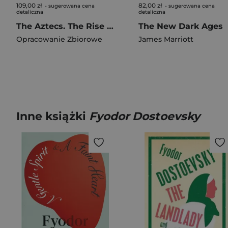
109,00 zł
82,00 zł
- sugerowana cena
- sugerowana cena
detaliczna
detaliczna
The Aztecs. The Rise and Fall of a Mighty Empire
The New Dark Ages
Opracowanie Zbiorowe
James Marriott
Inne książki
Fyodor Dostoevsky