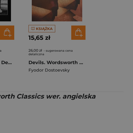
KSIĄŻKA
15,65 zł
26,00 zł
a
- sugerowana cena
detaliczna
The House of the Dead / The Gambler. Wordsworth Classics wer. angielska
Devils. Wordsworth Classics wer. angielska
Fyodor Dostoevsky
rth Classics wer. angielska