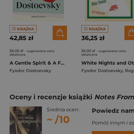
KSIĄŻKA
KSIĄŻKA
42,85 zł
36,25 zł
55,00 zł
55,00 zł
- sugerowana cena
- sugerowana cena
detaliczna
detaliczna
A Gentle Spirit & A Faint Heart
Fyodor Dostoevsky
Fyodor Dostoevsky
,
Roger Cockrell
Oceny i recenzje książki
Notes From
Średnia ocen:
Powiedz nam,
~
/10
Pomóż innym i z