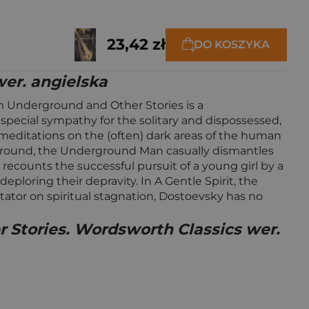
23,42 zł
DO KOSZYKA
er. angielska
m Underground and Other Stories is a
s special sympathy for the solitary and dispossessed,
meditations on the (often) dark areas of the human
rground, the Underground Man casually dismantles
recounts the successful pursuit of a young girl by a
ploring their depravity. In A Gentle Spirit, the
ntator on spiritual stagnation, Dostoevsky has no
 Stories. Wordsworth Classics wer.