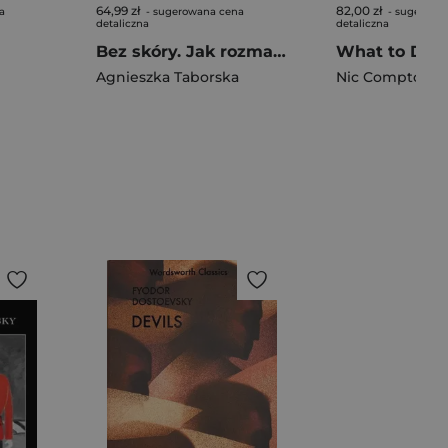
64,99 zł
82,00 zł
a
- sugerowana cena
- sugerowa
detaliczna
detaliczna
Bez skóry. Jak rozmawiać z ludźmi w żałobie
Agnieszka Taborska
Nic Compton