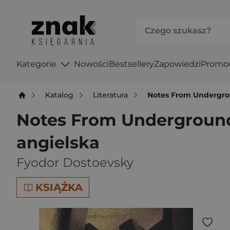
Kategorie
Nowości
Bestsellery
Zapowiedzi
Promo
Katalog
Literatura
Notes From Undergrou
Notes From Underground 
angielska
Fyodor Dostoevsky
KSIĄŻKA