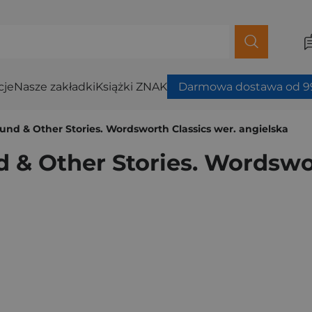
cje
Nasze zakładki
Książki ZNAK
Darmowa dostawa od 99
nd & Other Stories. Wordsworth Classics wer. angielska
& Other Stories. Wordswor