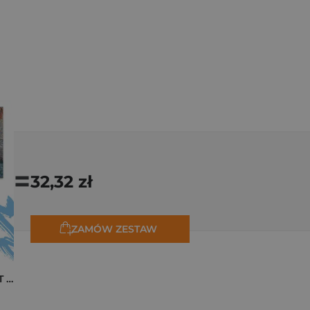
=
32,32 zł
ZAMÓW ZESTAW
Pakiet zakładek ART Monet