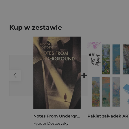
Kup w zestawie
+
Notes From Underground & Other Stories. Wordsworth Classics wer. angielska
Fyodor Dostoevsky