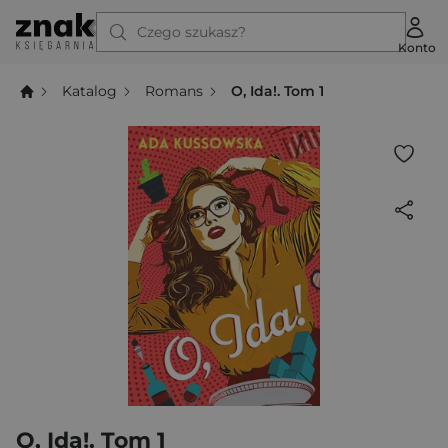
Czego szukasz?
Konto
Katalog
Romans
O, Ida!. Tom 1
O, Ida!. Tom 1