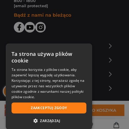
8:00 - 18:00
[email protected]
Bądź z nami na bieżąco
O Księgarni Znak
Ta strona używa plików
cookie
Zakupy u nas
Ta strona korzysta z plików cookie, aby
Nasza oferta
zapewnić lepszą wygodę użytkowania.
Korzystając z tej strony, wyrażasz zgodę na
używanie przez nas wszystkich plików
Nasi autorzy
cookie zgodnie z warunkami naszej polityki
plików cookie.
ZAAKCEPTUJ ZGODY
37,29 zł
DO KOSZYKA
ZARZĄDZAJ