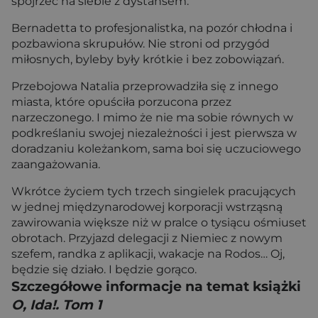
spojrzeć na siebie z dystansem.
Bernadetta to profesjonalistka, na pozór chłodna i
pozbawiona skrupułów. Nie stroni od przygód
miłosnych, byleby były krótkie i bez zobowiązań.
Przebojowa Natalia przeprowadziła się z innego
miasta, które opuściła porzucona przez
narzeczonego. I mimo że nie ma sobie równych w
podkreślaniu swojej niezależności i jest pierwsza w
doradzaniu koleżankom, sama boi się uczuciowego
zaangażowania.
Wkrótce życiem tych trzech singielek pracujących
w jednej międzynarodowej korporacji wstrząsną
zawirowania większe niż w pralce o tysiącu ośmiuset
obrotach. Przyjazd delegacji z Niemiec z nowym
szefem, randka z aplikacji, wakacje na Rodos… Oj,
będzie się działo. I będzie gorąco.
Szczegółowe informacje na temat książki
O, Ida!. Tom 1