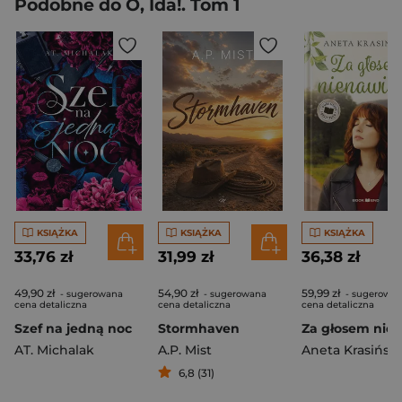
Podobne do O, Ida!. Tom 1
KSIĄŻKA
KSIĄŻKA
KSIĄŻKA
33,76 zł
31,99 zł
36,38 zł
49,90 zł
54,90 zł
59,99 zł
- sugerowana
- sugerowana
- sugerowa
cena detaliczna
cena detaliczna
cena detaliczna
Szef na jedną noc
Stormhaven
AT. Michalak
A.P. Mist
Aneta Krasińsk
6,8 (31)