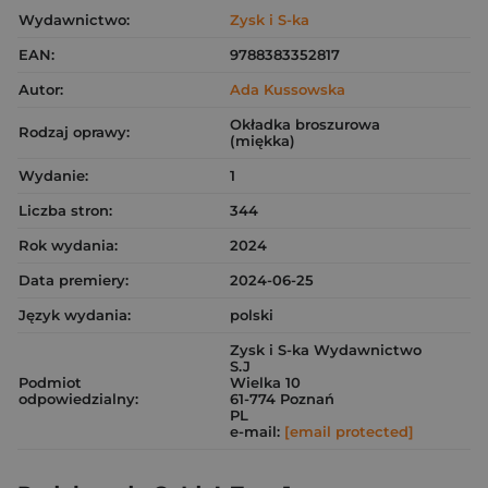
Wydawnictwo:
Zysk i S-ka
EAN:
9788383352817
Autor:
Ada Kussowska
Okładka broszurowa
Rodzaj oprawy:
(miękka)
Wydanie:
1
Liczba stron:
344
Rok wydania:
2024
Data premiery:
2024-06-25
Język wydania:
polski
Zysk i S-ka Wydawnictwo
S.J
Podmiot
Wielka 10
odpowiedzialny:
61-774 Poznań
PL
e-mail:
[email protected]