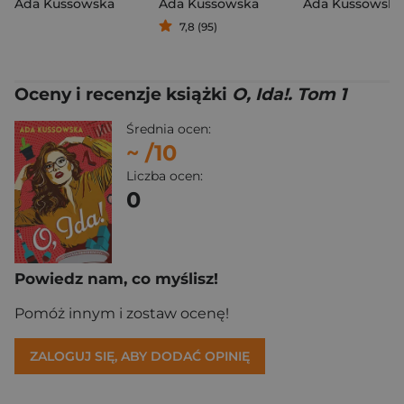
Ada Kussowska
Ada Kussowska
Ada Kussowska
7,8 (95)
Oceny i recenzje książki
O, Ida!. Tom 1
Średnia ocen:
~
/10
Liczba ocen:
0
Powiedz nam, co myślisz!
Pomóż innym i zostaw ocenę!
ZALOGUJ SIĘ, ABY DODAĆ OPINIĘ