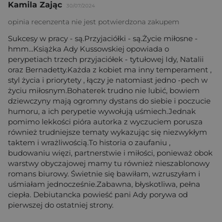
Kamila Zając
30/07/2024
opinia recenzenta nie jest potwierdzona zakupem
Sukcesy w pracy - są.Przyjaciółki - są.Życie miłosne -
hmm...Książka Ady Kussowskiej opowiada o
perypetiach trzech przyjaciółek - tytułowej Idy, Natalii
oraz Bernadetty.Każda z kobiet ma inny temperament ,
styl życia i priorytety , łączy je natomiast jedno -pech w
życiu miłosnym.Bohaterek trudno nie lubić, bowiem
dziewczyny mają ogromny dystans do siebie i poczucie
humoru, a ich perypetie wywołują uśmiech.Jednak
pomimo lekkości pióra autorka z wyczuciem porusza
również trudniejsze tematy wykazując się niezwykłym
taktem i wrażliwością.To historia o zaufaniu ,
budowaniu więzi, partnerstwie i miłości, ponieważ obok
warstwy obyczajowej mamy tu również nieszablonowy
romans biurowy. Świetnie się bawiłam, wzruszyłam i
uśmiałam jednocześnie.Zabawna, błyskotliwa, pełna
ciepła. Debiutancka powieść pani Ady porywa od
pierwszej do ostatniej strony.