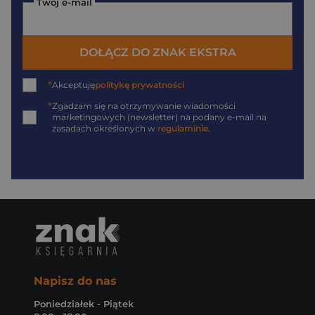
Twój e-mail
DOŁĄCZ DO ZNAK EKSTRA
*
Akceptuję
politykę prywatności
*
Zgadzam się na otrzymywanie wiadomości
marketingowych (newsletter) na podany
e-mail
na
zasadach określonych w
regulaminie
.
Napisz do nas
Poniedziałek - Piątek