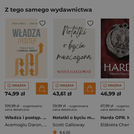
Z tego samego wydawnictwa
KSIĄŻKA
KSIĄŻKA
KSIĄŻKA
74,99 zł
43,61 zł
46,99 zł
109,99 zł
59,99 zł
67,99 zł
- sugerowana
- sugerowana
- sugerowan
cena detaliczna
cena detaliczna
cena detaliczna
Władza i postęp. Tysiąc lat walki o technologię i dobrobyt
Notatki o byciu mężczyzną
Harda OPR. MK
Acemoglu Daron
,
Simon Johnson
Scott Galloway
8,6 (5)