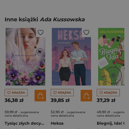
Inne książki
Ada Kussowska
KSIĄŻKA
KSIĄŻKA
KSIĄŻKA
36,38 zł
39,85 zł
37,29 zł
59,99 zł
52,90 zł
49,90 zł
- sugerowana
- sugerowana
- sugerowa
cena detaliczna
cena detaliczna
cena detaliczna
Tysiąc złych decyzji. Duże Litery
Heksa