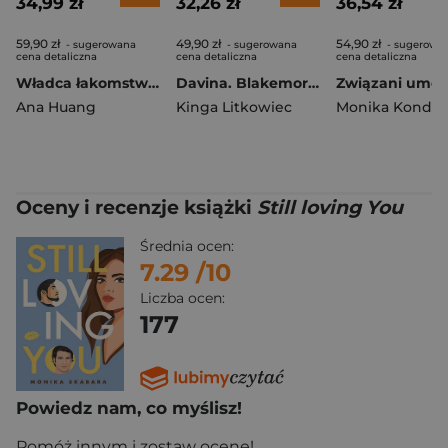
34,99 zł
32,26 zł
36,54 zł
59,90 zł
49,90 zł
54,90 zł
- sugerowana
- sugerowana
- sugerowa
cena detaliczna
cena detaliczna
cena detaliczna
Władca łakomstwa. Władcy Grzechu
Davina. Blakemore Family. Tom 8
Ana Huang
Kinga Litkowiec
Monika Kondas
Oceny i recenzje książki
Still loving You
Średnia ocen:
7.29
/10
Liczba ocen:
177
Powiedz nam, co myślisz!
Pomóż innym i zostaw ocenę!