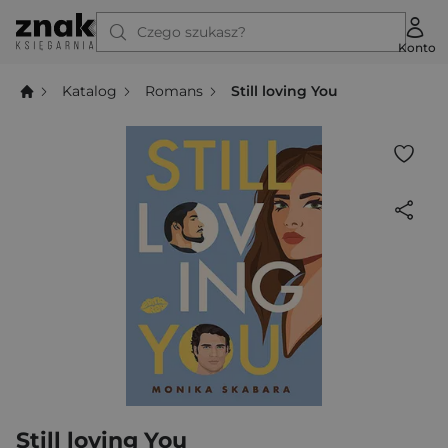
Czego szukasz?
Konto
Katalog
Romans
Still loving You
Still loving You