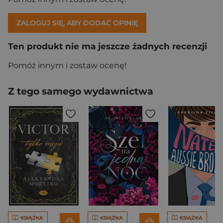
ZALOGUJ SIĘ, ABY DODAĆ OPINIĘ
Ten produkt nie ma jeszcze żadnych recenzji
Pomóż innym i zostaw ocenę!
Z tego samego wydawnictwa
KSIĄŻKA
KSIĄŻKA
KSIĄŻKA