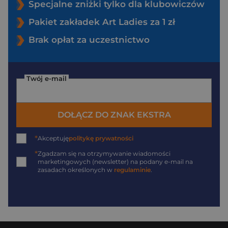
Specjalne zniżki tylko dla klubowiczów
Pakiet zakładek Art Ladies za 1 zł
Brak opłat za uczestnictwo
Twój e-mail
DOŁĄCZ DO ZNAK EKSTRA
*
Akceptuję
politykę prywatności
*
Zgadzam się na otrzymywanie wiadomości
marketingowych (newsletter) na podany
e-mail
na
zasadach określonych w
regulaminie
.