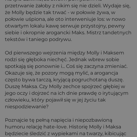
przetrwanie żałoby z nikim się nie dzieli. Wydaje się,
że Molly będzie tak trwać - w połowie żywa, w
połowie uśpiona, ale oto interweniuje los: w nowo
otwartym lokalu kawę serwuje przystojny, pewny
siebie i okropnie arogancki Maks. Mistrz tandetnych
tekstów i taniego podrywu.
Od pierwszego wejrzenia między Molly i Maksem
rodzi się głęboka niechęć. Jednak wbrew sobie
spotkają się ponownie i... Coś się zaczyna zmieniać.
Okazuje się, że pozory mogą mylić, a arogancja
często bywa tarczą, kryjącą pogruchotaną duszę.
Duszę Maksa. Czy Molly zechce spojrzeć głębiej w
jego oczy i dojrzeć na ich dnie prawdę o irytującym
człowieku, który pojawił się w jej życiu tak
niespodziewanie?
Poznajcie tę pełną napięcia i niepozbawioną
humoru relację hate-love. Historię Molly i Maksa
będziecie śledzić z wypiekami na twarzy, kibicując