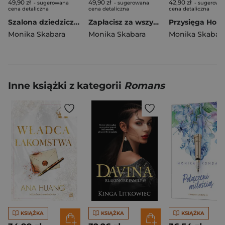
49,90 zł
49,90 zł
42,90 zł
- sugerowana
- sugerowana
- sugerowa
cena detaliczna
cena detaliczna
cena detaliczna
Szalona dziedziczka. Dylogia Irlandzka. Tom 2
Zapłacisz za wszystko. Dylogia Irlndzka. Tom 1
Monika Skabara
Monika Skabara
Monika Skabar
Inne książki z kategorii
Romans
KSIĄŻKA
KSIĄŻKA
KSIĄŻKA