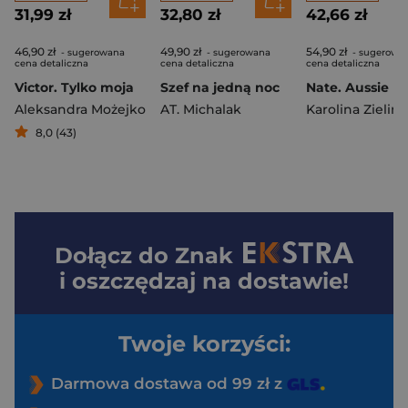
31,99 zł
32,80 zł
42,66 zł
46,90 zł
49,90 zł
54,90 zł
- sugerowana
- sugerowana
- sugerowa
cena detaliczna
cena detaliczna
cena detaliczna
Victor. Tylko moja
Szef na jedną noc
Aleksandra Możejko
AT. Michalak
Karolina Zieliń
8,0 (43)
Dołącz do
Znak
i oszczędzaj na dostawie!
Twoje korzyści:
Darmowa dostawa od 99 zł z