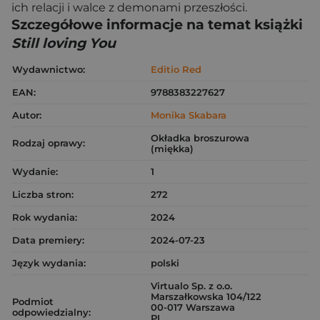
ich relacji i walce z demonami przeszłości.
Szczegółowe informacje na temat książki
Still loving You
Wydawnictwo:
Editio Red
EAN:
9788383227627
Autor:
Monika Skabara
Okładka broszurowa
Rodzaj oprawy:
(miękka)
Wydanie:
1
Liczba stron:
272
Rok wydania:
2024
Data premiery:
2024-07-23
Język wydania:
polski
Virtualo Sp. z o.o.
Marszałkowska 104/122
Podmiot
00-017 Warszawa
odpowiedzialny:
PL