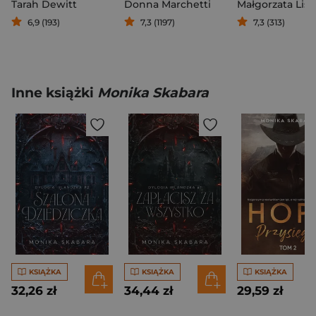
Tarah Dewitt
Donna Marchetti
Małgorzata Lisi
6,9 (193)
7,3 (1197)
7,3 (313)
Inne książki
Monika Skabara
KSIĄŻKA
KSIĄŻKA
KSIĄŻKA
32,26 zł
34,44 zł
29,59 zł