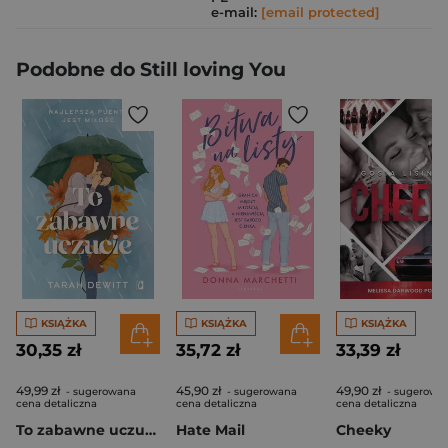
e-mail:
[email protected]
Podobne do Still loving You
KSIĄŻKA
KSIĄŻKA
KSIĄŻKA
30,35 zł
35,72 zł
33,39 zł
49,99 zł
45,90 zł
49,90 zł
- sugerowana
- sugerowana
- sugerowa
cena detaliczna
cena detaliczna
cena detaliczna
To zabawne uczucie
Hate Mail
Cheeky