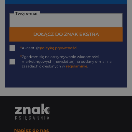
Twój e-mail
DOŁĄCZ DO ZNAK EKSTRA
*
Akceptuję
politykę prywatności
*
Zgadzam się na otrzymywanie wiadomości
marketingowych (newsletter) na podany
e-mail
na
zasadach określonych w
regulaminie
.
Napisz do nas