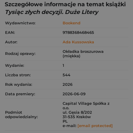
Szczegółowe informacje na temat książki
Tysiąc złych decyzji. Duże Litery
Wydawnictwo:
Bookend
EAN:
9788368468465
Autor:
Ada Kussowska
Okładka broszurowa
Rodzaj oprawy:
(miękka)
Wydanie:
1
Liczba stron:
544
Rok wydania:
2026
Data premiery:
2026-06-09
Capital Village Spółka z
o.o.
Podmiot
ul. Gęsia 8/202
odpowiedzialny:
31-535 Kraków
PL
e-mail:
[email protected]