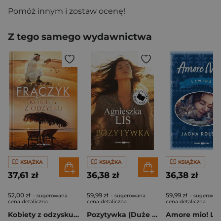
Pomóż innym i zostaw ocenę!
Z tego samego wydawnictwa
KSIĄŻKA
KSIĄŻKA
KSIĄŻKA
37,61 zł
36,38 zł
36,38 zł
52,00 zł
59,99 zł
59,99 zł
- sugerowana
- sugerowana
- sugerowa
cena detaliczna
cena detaliczna
cena detaliczna
Kobiety z odzysku. Tom 1 wyd. 2026
Pozytywka (Duże Litery)