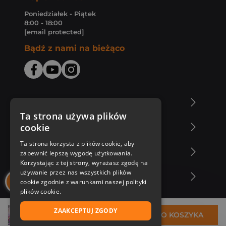
Poniedziałek - Piątek
8:00 - 18:00
[email protected]
Bądź z nami na bieżąco
O Księgarni Znak
Ta strona używa plików
cookie
Zakupy u nas
Ta strona korzysta z plików cookie, aby
Nasza oferta
zapewnić lepszą wygodę użytkowania.
Korzystając z tej strony, wyrażasz zgodę na
używanie przez nas wszystkich plików
Nasi autorzy
cookie zgodnie z warunkami naszej polityki
plików cookie.
ZAAKCEPTUJ ZGODY
36,38 zł
DO KOSZYKA