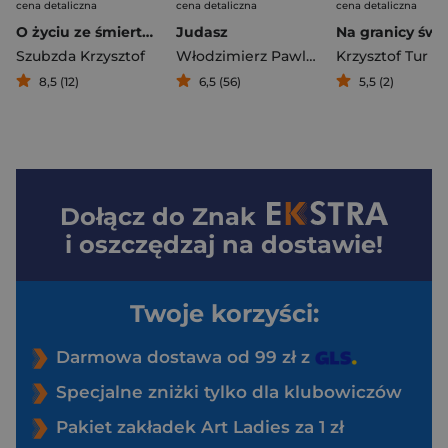
cena detaliczna
cena detaliczna
cena detaliczna
O życiu ze śmiertelnie poważnym humorem
Judasz
Szubzda Krzysztof
Włodzimierz Pawluczuk
Krzysztof Tur
8,5 (12)
6,5 (56)
5,5 (2)
Dołącz do
Znak
i oszczędzaj na dostawie!
Twoje korzyści:
Darmowa dostawa od 99 zł z
Specjalne zniżki tylko dla klubowiczów
Pakiet zakładek Art Ladies za 1 zł