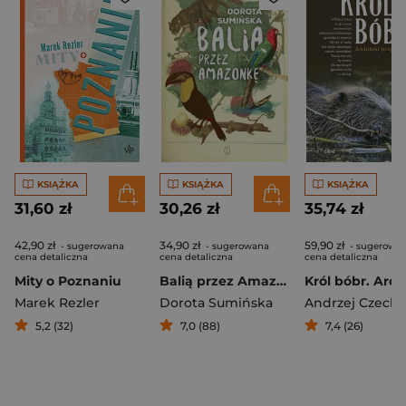
KSIĄŻKA
KSIĄŻKA
KSIĄŻKA
31,60 zł
30,26 zł
35,74 zł
42,90 zł
34,90 zł
59,90 zł
- sugerowana
- sugerowana
- sugerowa
cena detaliczna
cena detaliczna
cena detaliczna
Mity o Poznaniu
Balią przez Amazonkę
Marek Rezler
Dorota Sumińska
Andrzej Czech
5,2 (32)
7,0 (88)
7,4 (26)