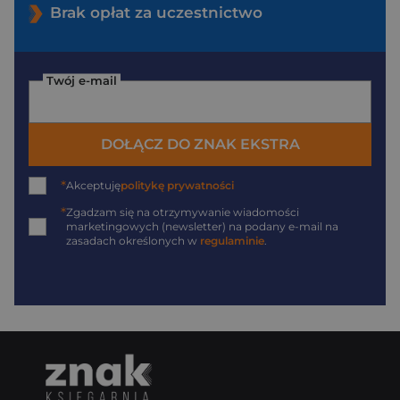
Brak opłat za uczestnictwo
Twój e-mail
DOŁĄCZ DO ZNAK EKSTRA
*
Akceptuję
politykę prywatności
*
Zgadzam się na otrzymywanie wiadomości
marketingowych (newsletter) na podany
e-mail
na
zasadach określonych w
regulaminie
.