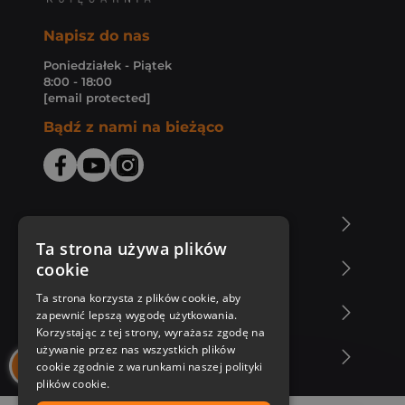
Napisz do nas
Poniedziałek - Piątek
8:00 - 18:00
[email protected]
Bądź z nami na bieżąco
O Księgarni Znak
Ta strona używa plików
cookie
Zakupy u nas
Ta strona korzysta z plików cookie, aby
Nasza oferta
zapewnić lepszą wygodę użytkowania.
Korzystając z tej strony, wyrażasz zgodę na
używanie przez nas wszystkich plików
Nasi autorzy
cookie zgodnie z warunkami naszej polityki
plików cookie.