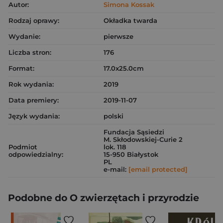
Autor:
Simona Kossak
Rodzaj oprawy:
Okładka twarda
Wydanie:
pierwsze
Liczba stron:
176
Format:
17.0x25.0cm
Rok wydania:
2019
Data premiery:
2019-11-07
Język wydania:
polski
Fundacja Sąsiedzi
M. Skłodowskiej-Curie 2
Podmiot
lok. 118
odpowiedzialny:
15-950 Białystok
PL
e-mail:
[email protected]
Podobne do O zwierzętach i przyrodzie