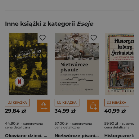
Inne książki z kategorii
Eseje
KSIĄŻKA
KSIĄŻKA
KSIĄŻKA
29,84 zł
34,99 zł
40,99 zł
44,90 zł
57,00 zł
59,90 zł
- sugerowana
- sugerowana
- sugerowa
cena detaliczna
cena detaliczna
cena detaliczna
Ołowiane dzieci. Zapomniana epidemia. Nie-fikcja
Nietwórcze pisanie. Zarządzanie językiem w erze cyfrowej