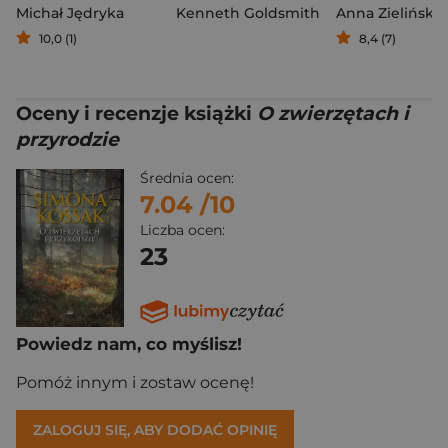
Michał Jędryka
Kenneth Goldsmith
Anna Zielińska
10,0 (1)
8,4 (7)
Oceny i recenzje książki
O zwierzętach i
przyrodzie
Średnia ocen:
7.04
/10
Liczba ocen:
23
Powiedz nam, co myślisz!
Pomóż innym i zostaw ocenę!
ZALOGUJ SIĘ, ABY DODAĆ OPINIĘ