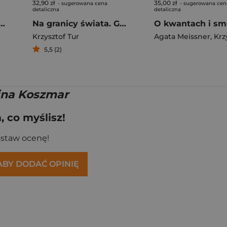
32,90 zł
35,00 zł
- sugerowana cena
- sugerowana cen
detaliczna
detaliczna
 życia Michała Bułgakowa
Na granicy świata. Gogol, Tołstoj, Bułgakow
Krzysztof Tur
Agata Meissner
,
Krzyszt
5,5 (2)
ina Koszmar
 co myślisz!
ostaw ocenę!
 ABY DODAĆ OPINIĘ