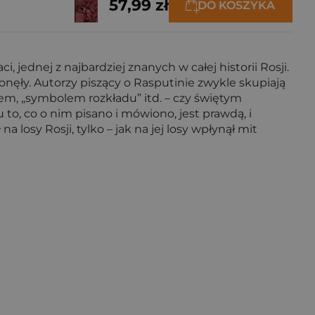
57,99 zł
DO KOSZYKA
, jednej z najbardziej znanych w całej historii Rosji.
łonęły. Autorzy piszący o Rasputinie zwykle skupiają
em, „symbolem rozkładu” itd. – czy świętym
 to, co o nim pisano i mówiono, jest prawdą, i
 losy Rosji, tylko – jak na jej losy wpłynął mit