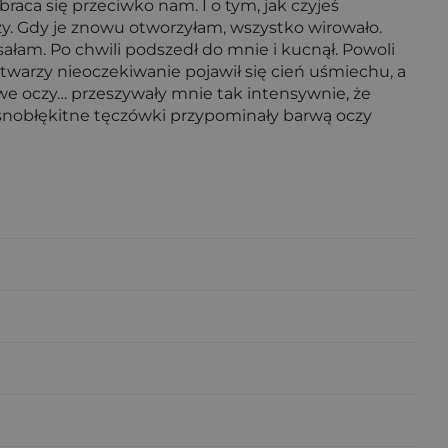
aca się przeciwko nam. I o tym, jak czyjeś
. Gdy je znowu otworzyłam, wszystko wirowało.
ałam. Po chwili podszedł do mnie i kucnął. Powoli
o twarzy nieoczekiwanie pojawił się cień uśmiechu, a
we oczy… przeszywały mnie tak intensywnie, że
asnobłękitne tęczówki przypominały barwą oczy