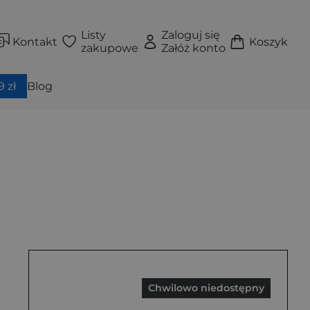
Listy
Zaloguj się
Kontakt
Koszyk
zakupowe
Załóż konto
 zł
Blog
Chwilowo niedostępny
łkami