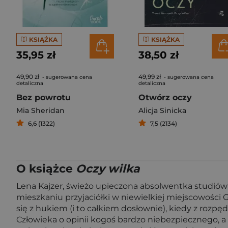
KSIĄŻKA
KSIĄŻKA
35,95 zł
38,50 zł
49,90 zł
49,99 zł
- sugerowana cena
- sugerowana cena
detaliczna
detaliczna
Bez powrotu
Otwórz oczy
Mia Sheridan
Alicja Sinicka
6,6 (1322)
7,5 (2134)
O książce
Oczy wilka
Lena Kajzer, świeżo upieczona absolwentka studiów l
mieszkaniu przyjaciółki w niewielkiej miejscowości 
się z hukiem (i to całkiem dosłownie), kiedy z ro
Człowieka o opinii kogoś bardzo niebezpiecznego, a 