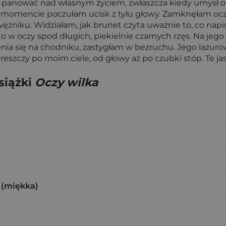
o panować nad własnym życiem, zwłaszcza kiedy umysł obr
omencie poczułam ucisk z tyłu głowy. Zamknęłam oczy
żniku. Widziałam, jak brunet czyta uważnie to, co napis
to w oczy spod długich, piekielnie czarnych rzęs. Na jeg
nia się na chodniku, zastygłam w bezruchu. Jego lazuro
eszczy po moim ciele, od głowy aż po czubki stóp. Te j
siążki
Oczy wilka
 (miękka)