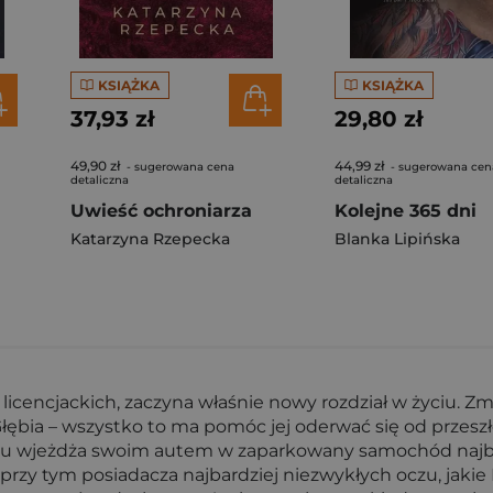
KSIĄŻKA
KSIĄŻKA
37,93 zł
29,80 zł
49,90 zł
44,99 zł
- sugerowana cena
- sugerowana cen
detaliczna
detaliczna
Uwieść ochroniarza
Kolejne 365 dni
Katarzyna Rzepecka
Blanka Lipińska
icencjackich, zaczyna właśnie nowy rozdział w życiu. Zmi
Głębia – wszystko to ma pomóc jej oderwać się od przesz
zpędu wjeżdża swoim autem w zaparkowany samochód naj
przy tym posiadacza najbardziej niezwykłych oczu, jakie