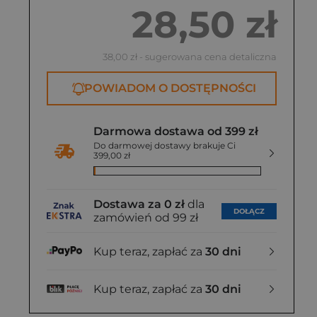
28,50 zł
0 zł
38,00 zł
- sugerowana cena detaliczna
POWIADOM O DOSTĘPNOŚCI
Darmowa dostawa od 399 zł
Do darmowej dostawy brakuje Ci
399,00 zł
Dostawa za 0 zł
dla
DOŁĄCZ
zamówień od 99 zł
Kup teraz, zapłać za
30 dni
Kup teraz, zapłać za
30 dni