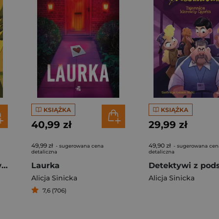
KSIĄŻKA
KSIĄŻKA
40,99 zł
29,99 zł
49,99 zł
49,90 zł
- sugerowana cena
- sugerowana cen
detaliczna
detaliczna
Detektywi z podstawówki. Tajemnica druha Bączka
Laurka
Alicja Sinicka
Alicja Sinicka
7,6 (706)