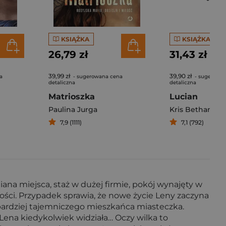
KSIĄŻKA
KSIĄŻKA
26,79 zł
31,43 zł
39,99 zł
39,90 zł
a
- sugerowana cena
- sugerowa
detaliczna
detaliczna
Matrioszka
Lucian
Paulina Jurga
Kris Bethany
7,9 (1111)
7,1 (792)
ana miejsca, staż w dużej firmie, pokój wynajęty w
łości. Przypadek sprawia, że nowe życie Leny zaczyna
bardziej tajemniczego mieszkańca miasteczka.
 Lena kiedykolwiek widziała… Oczy wilka to