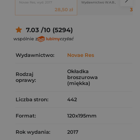
Novae Res, wyd. 2017
Wydawnictwo W.A.B.,
28,50 zł
38,5
7.03 /10 (5294)
wspólnie z
Wydawnictwo:
Novae Res
Okładka
Rodzaj
broszurowa
oprawy:
(miękka)
Liczba stron:
442
Format:
120x195mm
Rok wydania:
2017