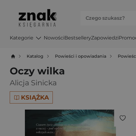
Kategorie
Nowości
Bestsellery
Zapowiedzi
Promo
Katalog
Powieści i opowiadania
Powieśc
Oczy wilka
Alicja Sinicka
KSIĄŻKA