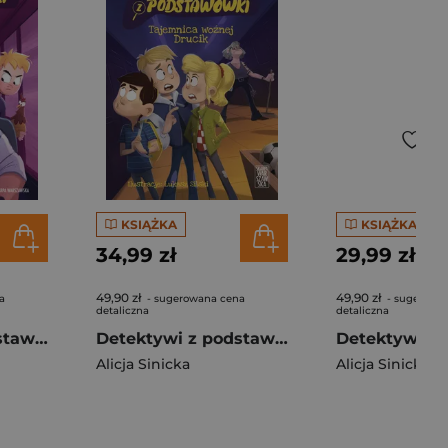
KSIĄŻKA
KSIĄŻKA
34,99 zł
29,99 zł
49,90 zł
49,90 zł
a
- sugerowana cena
- sugerowa
detaliczna
detaliczna
Detektywi z podstawówki. Tajemnica kierowcy Ogórka
Detektywi z podstawówki. Tajemnica woźnej Drucik
Alicja Sinicka
Alicja Sinicka