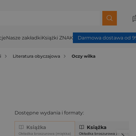
cje
Nasze zakładki
Książki ZNAK
Darmowa dostawa od 99
i
Literatura obyczajowa
Oczy wilka
Dostępne wydania i formaty:
Książka
Książka
Okładka broszurowa (miękka)
Okładka broszurowa ze skrzyde