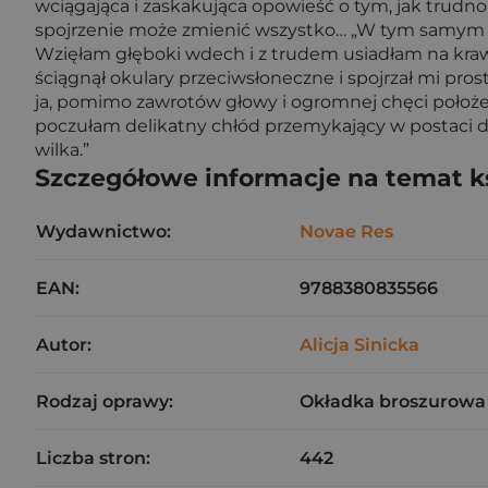
wciągająca i zaskakująca opowieść o tym, jak trudn
spojrzenie może zmienić wszystko… „W tym samym m
Wzięłam głęboki wdech i z trudem usiadłam na krawę
ściągnął okulary przeciwsłoneczne i spojrzał mi pros
ja, pomimo zawrotów głowy i ogromnej chęci położe
poczułam delikatny chłód przemykający w postaci dr
wilka.”
Szczegółowe informacje na temat k
Wydawnictwo:
Novae Res
EAN:
9788380835566
Autor:
Alicja Sinicka
Rodzaj oprawy:
Okładka broszurowa
Liczba stron:
442