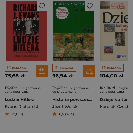
KSIĄŻKA
KSIĄŻKA
KSIĄŻKA
75,68 zł
96,94 zł
104,00 zł
119,90 zł
114,00 zł
104,00 zł
- sugerowana
- sugerowana
- sugerow
cena detaliczna
cena detaliczna
cena detaliczna
Ludzie Hitlera
Historia powszechna Starożytność
Evans Richard J.
Józef Wolski
Karolak Czesła
10,0 (1)
6,9 (264)