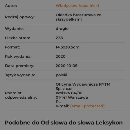
Autor:
Władysław Kopaliński
Okładka broszurowa ze
Rodzaj oprawy:
skrzydełkami
Wydanie:
drugie
Liczba stron:
228
Format:
14.5x20.5cm
Rok wydania:
2020
Data premiery:
2020-10-05
Język wydania:
polski
Oficyna Wydawnicza RYTM
Sp. z o.o.
Podmiot
Wolska 84/86
odpowiedzialny:
01-141 Warszawa
PL
e-mail:
[email protected]
Podobne do Od słowa do słowa Leksykon