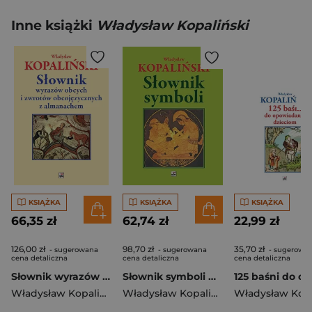
Inne książki
Władysław Kopaliński
KSIĄŻKA
KSIĄŻKA
KSIĄŻKA
66,35 zł
62,74 zł
22,99 zł
126,00 zł
98,70 zł
35,70 zł
- sugerowana
- sugerowana
- sugerowa
cena detaliczna
cena detaliczna
cena detaliczna
Słownik wyrazów obcych i zwrotów obcojęzycznych z almanachem wyd. 4
Słownik symboli wyd. 3
Władysław Kopaliński
Władysław Kopaliński