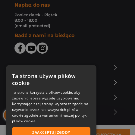
Napisz do nas
Poniedziałek - Piątek
8:00 - 18:00
[email protected]
Bądź z nami na bieżąco
O Księgarni Znak
Ta strona używa plików
cookie
Zakupy u nas
Ta strona korzysta z plików cookie, aby
Nasza oferta
zapewnić lepszą wygodę użytkowania.
Korzystając z tej strony, wyrażasz zgodę na
używanie przez nas wszystkich plików
Nasi autorzy
cookie zgodnie z warunkami naszej polityki
plików cookie.
ZAAKCEPTUJ ZGODY
19,65 zł