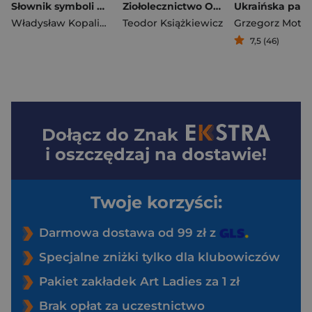
Słownik symboli wyd. 3
Ziołolecznictwo Ojców Bonifratrów dla dzieci
Władysław Kopaliński
Teodor Książkiewicz
Grzegorz Moty
7,5 (46)
Dołącz do
Znak
i oszczędzaj na dostawie!
Twoje korzyści:
Darmowa dostawa od 99 zł z
Specjalne zniżki tylko dla klubowiczów
Pakiet zakładek Art Ladies za 1 zł
Brak opłat za uczestnictwo