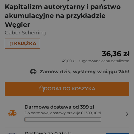
Kapitalizm autorytarny i państwo
akumulacyjne na przykładzie
Węgier
Gabor Scheiring
KSIĄŻKA
36,36 zł
49,00 zł
- sugerowana cena detaliczna
Zamów dziś, wyślemy w ciągu 24h!
DODAJ DO KOSZYKA
Darmowa dostawa od 399 zł
Do darmowej dostawy brakuje Ci 399,00 zł
Dostawa za 0 zł
dla