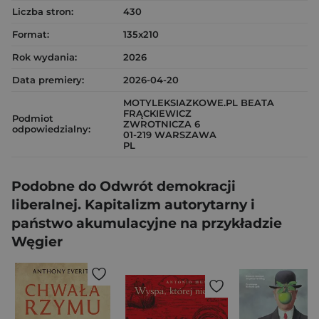
Liczba stron:
430
Format:
135x210
Rok wydania:
2026
Data premiery:
2026-04-20
MOTYLEKSIAZKOWE.PL BEATA
FRĄCKIEWICZ
Podmiot
ZWROTNICZA 6
odpowiedzialny:
01-219 WARSZAWA
PL
Podobne do Odwrót demokracji
liberalnej. Kapitalizm autorytarny i
państwo akumulacyjne na przykładzie
Węgier