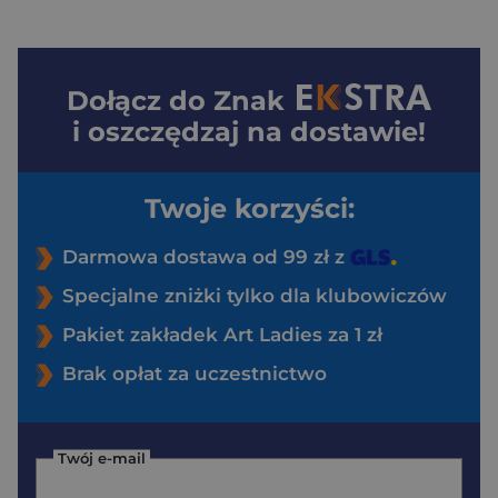
Dołącz do
Znak
i oszczędzaj na dostawie!
Twoje korzyści:
Darmowa dostawa od 99 zł z
Specjalne zniżki tylko dla klubowiczów
Pakiet zakładek Art Ladies za 1 zł
Brak opłat za uczestnictwo
Twój e-mail