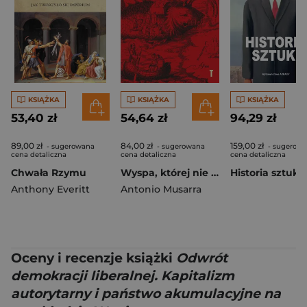
KSIĄŻKA
KSIĄŻKA
KSIĄŻKA
53,40 zł
54,64 zł
94,29 zł
89,00 zł
84,00 zł
159,00 zł
- sugerowana
- sugerowana
- sugerow
cena detaliczna
cena detaliczna
cena detaliczna
Chwała Rzymu
Wyspa, której nie ma
Historia sztuki
Anthony Everitt
Antonio Musarra
Oceny i recenzje książki
Odwrót
demokracji liberalnej. Kapitalizm
autorytarny i państwo akumulacyjne na