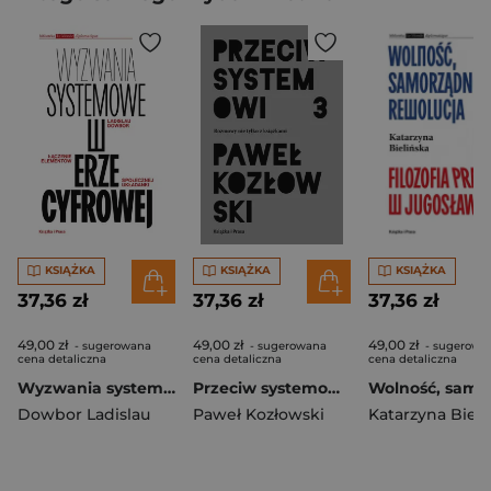
KSIĄŻKA
KSIĄŻKA
KSIĄŻKA
37,36 zł
37,36 zł
37,36 zł
49,00 zł
49,00 zł
49,00 zł
- sugerowana
- sugerowana
- sugerowa
cena detaliczna
cena detaliczna
cena detaliczna
Wyzwania systemowe w erze cyfrowej. Łączenie elementów społecznej układanki
Przeciw systemowi 3
Dowbor Ladislau
Paweł Kozłowski
Katarzyna Bieli