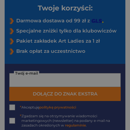
Twoje korzyści:
Darmowa dostawa od 99 zł z
Specjalne zniżki tylko dla klubowiczów
Pakiet zakładek Art Ladies za 1 zł
Brak opłat za uczestnictwo
Twój e-mail
DOŁĄCZ DO ZNAK EKSTRA
*
Akceptuję
politykę prywatności
*
Zgadzam się na otrzymywanie wiadomości
marketingowych (newsletter) na podany
e-mail
na
zasadach określonych w
regulaminie
.