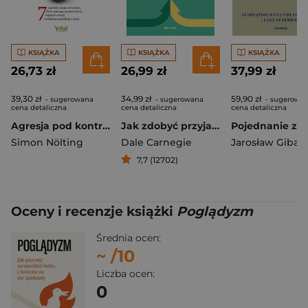
KSIĄŻKA
KSIĄŻKA
KSIĄŻKA
26,73 zł
26,99 zł
37,99 zł
39,30 zł
34,99 zł
59,90 zł
- sugerowana
- sugerowana
- sugerowa
cena detaliczna
cena detaliczna
cena detaliczna
Agresja pod kontrolą. 7 najskuteczniejszych technik, które pomogą opanować złość, uspokoić emocje i zwiększyć satysfakcję w życiu
Jak zdobyć przyjaciół i zjednać sobie ludzi
Simon Nölting
Dale Carnegie
Jarosław Gibas
7,7 (12702)
Oceny i recenzje książki
Poglądyzm
Średnia ocen:
~
/10
Liczba ocen:
0