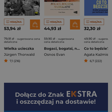
KSIĄŻKA
KSIĄŻKA
KSIĄŻKA
53,94 zł
44,93 zł
32,30 zł
79,91 zł
59,90 zł
49,90 zł
- sugerowana cena
- sugerowana
- sugerowa
detaliczna
cena detaliczna
cena detaliczna
Wielka ucieczka
Bogaci, bogatsi, najbogatsi
Jürgen Thorwald
Osnos Evan
Agata Kaźmier
7,1 (216)
6,7 (222)
Dołącz do
Znak
i oszczędzaj na dostawie!