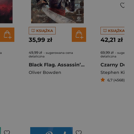
KSIĄŻKA
KSIĄŻKA
35,99 zł
42,21 zł
49,99 zł
69,99 zł
na
- sugerowana cena
- sugerowan
detaliczna
detaliczna
Black Flag. Assassin’s Creed
Czarny Dom
Oliver Bowden
Stephen King
,
6,7 (4568)