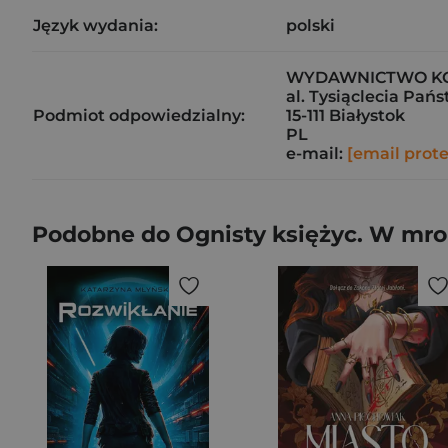
Język wydania:
polski
WYDAWNICTWO KOBI
al. Tysiąclecia Pań
Podmiot odpowiedzialny:
15-111 Białystok
PL
e-mail:
[email prot
Podobne do Ognisty księżyc. W mro