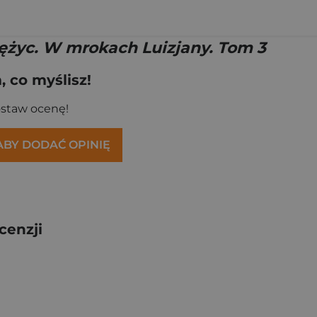
iężyc. W mrokach Luizjany. Tom 3
 co myślisz!
ostaw ocenę!
 ABY DODAĆ OPINIĘ
cenzji