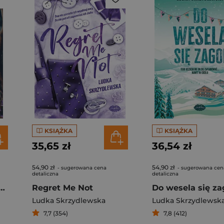
KSIĄŻKA
KSIĄŻKA
35,65 zł
36,54 zł
54,90 zł
54,90 zł
- sugerowana cena
- sugerowana cen
detaliczna
detaliczna
ady. W mrokach Luizjany. Tom 1
Regret Me Not
Do wesela się za
Ludka Skrzydlewska
Ludka Skrzydlewsk
7,7 (354)
7,8 (412)