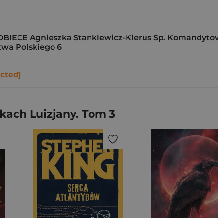
ECE Agnieszka Stankiewicz-Kierus Sp. Komandyto
stwa Polskiego 6
ected]
kach Luizjany. Tom 3