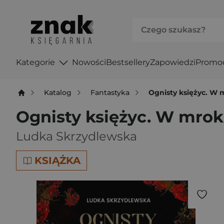
Kategorie
Nowości
Bestsellery
Zapowiedzi
Promo
Katalog
Fantastyka
Ognisty księżyc. W 
Ognisty księżyc. W mrok
Ludka Skrzydlewska
KSIĄŻKA