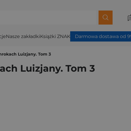
cje
Nasze zakładki
Książki ZNAK
Darmowa dostawa od 99
mrokach Luizjany. Tom 3
ach Luizjany. Tom 3