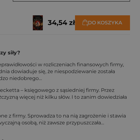
34,54 zł
DO KOSZYKA
zy siły?
prawidłowości w rozliczeniach finansowych firmy,
ia dowiaduje się, że niespodziewanie została
ardzo niedobrego…
ketta – księgowego z sąsiedniej firmy. Przez
żczyzną więcej niż kilku słów. I to zanim dowiedziała
e z firmy. Sprowadza to na nią zagrożenie i stawia
wyczajną osobą, niż zawsze przypuszczała…