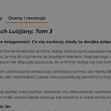
y
Oceny i recenzje
ch Luizjany. Tom 3
le księgowości. Co się wydarzy, kiedy ta dwójka połąc
w firmie Anderson & Sons. Kiedy dziewczyna zauważa nie
 że ma do czynienia ze zwykłym błędem. Następnego dn
sie nie dręczyło poczucie, że w firmie dzieje się coś b
 dziewczyna zwraca się z prośbą o pomoc do Hanka Bec
e, ale nieśmiałość Cassie nie pozwoliła jej zamienić z mę
 się zaufać mężczyźnie i pokazać mu dokumenty wyniesion
o mało, sama Cassie okazuje się wkrótce o wiele mniej z
k: 16+