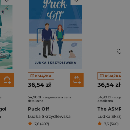
KSIĄŻKA
KSIĄŻKA
36,54 zł
36,54 zł
54,90 zł
54,90 zł
a
- sugerowana cena
- sugerowa
detaliczna
detaliczna
goi
Puck Off
a
Ludka Skrzydlewska
Ludka Skrzydl
7,6 (407)
7,3 (500)