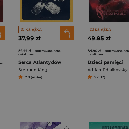
KSIĄŻKA
KSIĄŻKA
37,99 zł
49,95 zł
59,99 zł
84,90 zł
- sugerowana cena
- sugerowana ce
detaliczna
detaliczna
niespokojnych dusz
Serca Atlantydów
Dzieci pamięci
Stephen King
Adrian Tchaikovsky
7,0 (4844)
7,2 (12)