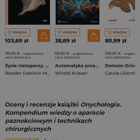
KSIĄŻKA
KSIĄŻKA
KSIĄŻKA
103,69 zł
38,89 zł
80,99 zł
119,00 zł
59,90 zł
129,00 zł
- sugerowana
- sugerowana
- sugerow
cena detaliczna
cena detaliczna
cena detaliczna
Życie nietoperzy. Sekrety skrzydlatych ssaków
Automatyka przemysłowa i systemy sterowania w pigułce
Reeder DeeAnn M.
,
Węgiel Andrzej
Witold Krieser
Carola Lilientha
Oceny i recenzje książki
Onychologia.
Kompendium wiedzy o aparacie
paznokciowym i technikach
chirurgicznych