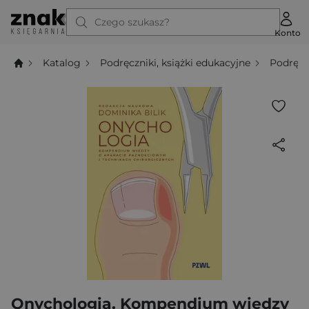
Czego szukasz?
Konto
Katalog
Podręczniki, książki edukacyjne
Podręcz
Onychologia. Kompendium wiedzy