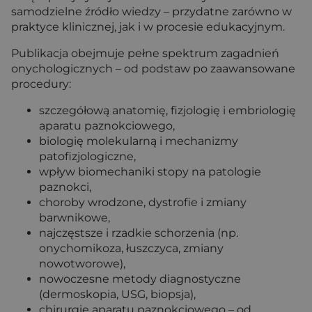
samodzielne źródło wiedzy – przydatne zarówno w
praktyce klinicznej, jak i w procesie edukacyjnym.
Publikacja obejmuje pełne spektrum zagadnień
onychologicznych – od podstaw po zaawansowane
procedury:
szczegółową anatomię, fizjologię i embriologię
aparatu paznokciowego,
biologię molekularną i mechanizmy
patofizjologiczne,
wpływ biomechaniki stopy na patologie
paznokci,
choroby wrodzone, dystrofie i zmiany
barwnikowe,
najczęstsze i rzadkie schorzenia (np.
onychomikoza, łuszczyca, zmiany
nowotworowe),
nowoczesne metody diagnostyczne
(dermoskopia, USG, biopsja),
chirurgię aparatu paznokciowego – od