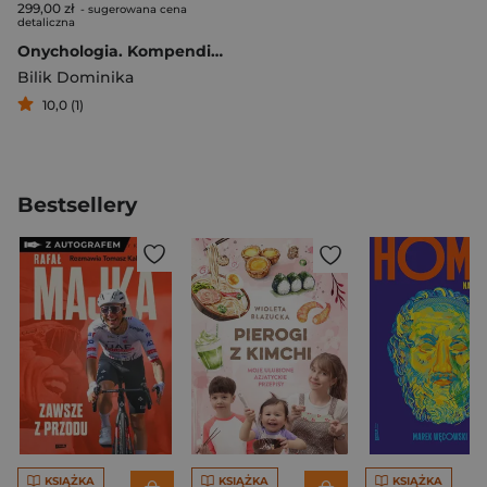
299,00 zł
- sugerowana cena
detaliczna
Onychologia. Kompendium wiedzy o aparacie paznokciowym i technikach chirurgicznych
Bilik Dominika
10,0 (1)
Bestsellery
KSIĄŻKA
KSIĄŻKA
KSIĄŻKA