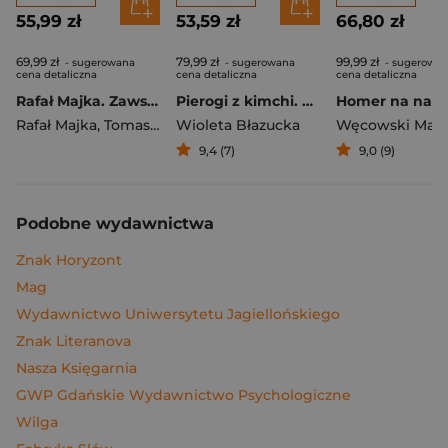
55,99 zł
53,59 zł
66,80 zł
69,99 zł
79,99 zł
99,99 zł
- sugerowana
- sugerowana
- sugerowa
cena detaliczna
cena detaliczna
cena detaliczna
Rafał Majka. Zawsze z przodu. Rozmawia Tomasz Kalemba - książka z autografem
Pierogi z kimchi. Moje ulubione azjatyckie przepisy
Rafał Majka
,
Tomasz Kalemba
Wioleta Błazucka
Węcowski Mar
9,4 (7)
9,0 (9)
Podobne wydawnictwa
Znak Horyzont
Mag
Wydawnictwo Uniwersytetu Jagiellońskiego
Znak Literanova
Nasza Księgarnia
GWP Gdańskie Wydawnictwo Psychologiczne
Wilga