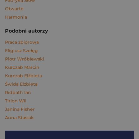
Fabryka Słów
Otwarte
Harmonia
Podobni autorzy
Praca zbiorowa
Eligiusz Szełęg
Piotr Wróblewski
Kurczab Marcin
Kurczab Elżbieta
Świda Elżbieta
Ridpath Ian
Tirion Wil
Janina Fisher
Anna Stasiak