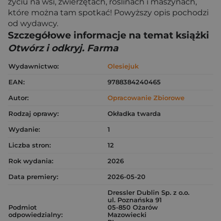
życiu na wsi, zwierzętach, roślinach i maszynach,
które można tam spotkać! Powyższy opis pochodzi
od wydawcy.
Szczegółowe informacje na temat książki
Otwórz i odkryj. Farma
Wydawnictwo:
Olesiejuk
EAN:
9788384240465
Autor:
Opracowanie Zbiorowe
Rodzaj oprawy:
Okładka twarda
Wydanie:
1
Liczba stron:
12
Rok wydania:
2026
Data premiery:
2026-05-20
Dressler Dublin Sp. z o.o.
ul. Poznańska 91
Podmiot
05-850 Ożarów
odpowiedzialny:
Mazowiecki