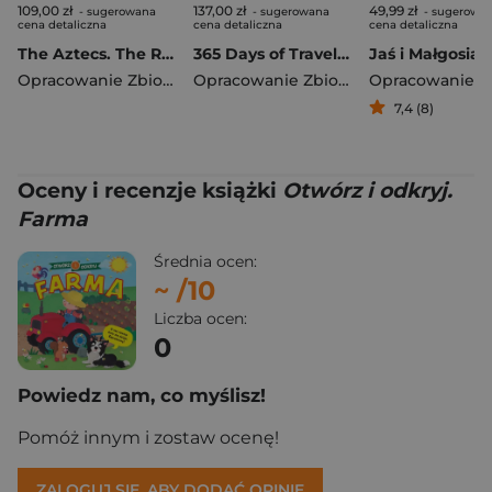
109,00 zł
137,00 zł
49,99 zł
- sugerowana
- sugerowana
- sugerowa
cena detaliczna
cena detaliczna
cena detaliczna
The Aztecs. The Rise and Fall of a Mighty Empire
365 Days of Travel. Lonely Planet
Jaś i Małgosia
Opracowanie Zbiorowe
Opracowanie Zbiorowe
7,4 (8)
Oceny i recenzje książki
Otwórz i odkryj.
Farma
Średnia ocen:
~
/10
Liczba ocen:
0
Powiedz nam, co myślisz!
Pomóż innym i zostaw ocenę!
ZALOGUJ SIĘ, ABY DODAĆ OPINIĘ