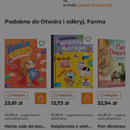
PL
e-mail:
[email protected]
Podobne do Otwórz i odkryj. Farma
KSIĄŻKA
KSIĄŻKA
KSIĄŻKA
23,81 zł
13,73 zł
32,94 zł
34,99 zł
15,99 zł
44,90 zł
- sugerowana
- sugerowana cena
- sugerowa
cena detaliczna
detaliczna
cena detaliczna
Hania cała do kochania! Tarcza odwagi
Książeczka z wielorazowymi naklejkami. Na wsi. Naklejam, odklejam!
Pan dinozaur