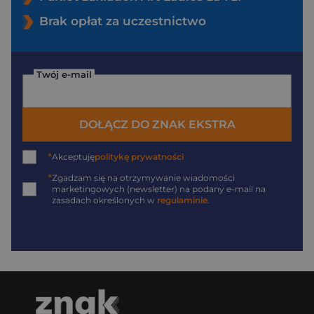
Brak opłat za uczestnictwo
Twój e-mail
DOŁĄCZ DO ZNAK EKSTRA
*
Akceptuję
politykę prywatności
*
Zgadzam się na otrzymywanie wiadomości
marketingowych (newsletter) na podany
e-mail
na
zasadach określonych w
regulaminie
.