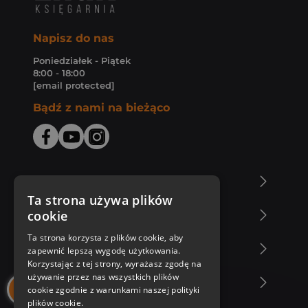
Napisz do nas
Poniedziałek - Piątek
8:00 - 18:00
[email protected]
Bądź z nami na bieżąco
O Księgarni Znak
Ta strona używa plików
cookie
Zakupy u nas
Ta strona korzysta z plików cookie, aby
Nasza oferta
zapewnić lepszą wygodę użytkowania.
Korzystając z tej strony, wyrażasz zgodę na
używanie przez nas wszystkich plików
Nasi autorzy
cookie zgodnie z warunkami naszej polityki
plików cookie.