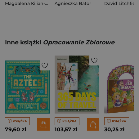
Magdalena Kilian-Antoine
Agnieszka Bator
David Litchfiel
Inne książki
Opracowanie Zbiorowe
KSIĄŻKA
KSIĄŻKA
KSIĄŻKA
79,60 zł
103,57 zł
30,25 zł