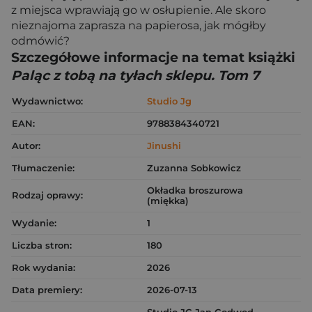
z miejsca wprawiają go w osłupienie. Ale skoro
nieznajoma zaprasza na papierosa, jak mógłby
odmówić?
Szczegółowe informacje na temat książki
Paląc z tobą na tyłach sklepu. Tom 7
Wydawnictwo:
Studio Jg
EAN:
9788384340721
Autor:
Jinushi
Tłumaczenie:
Zuzanna Sobkowicz
Okładka broszurowa
Rodzaj oprawy:
(miękka)
Wydanie:
1
Liczba stron:
180
Rok wydania:
2026
Data premiery:
2026-07-13