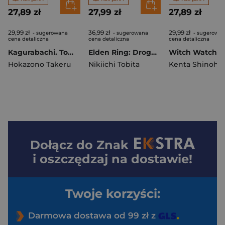
27,89 zł
27,99 zł
27,89 zł
29,99 zł
36,99 zł
29,99 zł
- sugerowana
- sugerowana
- sugerowa
cena detaliczna
cena detaliczna
cena detaliczna
Kagurabachi. Tom 8
Elden Ring: Droga do Złotego Drzewa. Tom 9
Hokazono Takeru
Nikiichi Tobita
Kenta Shinohar
Dołącz do
Znak
i oszczędzaj na dostawie!
Twoje korzyści:
Darmowa dostawa od 99 zł z