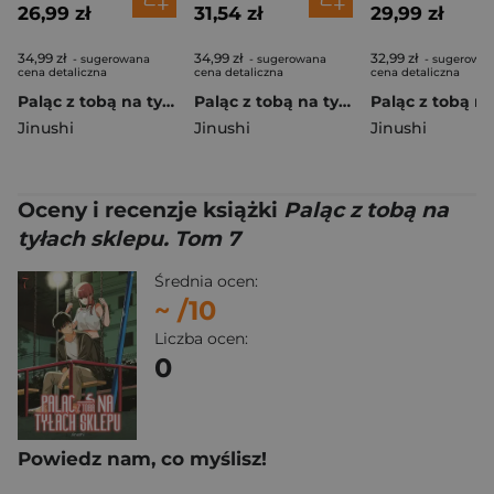
26,99 zł
31,54 zł
29,99 zł
34,99 zł
34,99 zł
32,99 zł
- sugerowana
- sugerowana
- sugerowa
cena detaliczna
cena detaliczna
cena detaliczna
Paląc z tobą na tyłach sklepu. Tom 6
Paląc z tobą na tyłach sklepu. Tom 5
Jinushi
Jinushi
Jinushi
Oceny i recenzje książki
Paląc z tobą na
tyłach sklepu. Tom 7
Średnia ocen:
~
/10
Liczba ocen:
0
Powiedz nam, co myślisz!