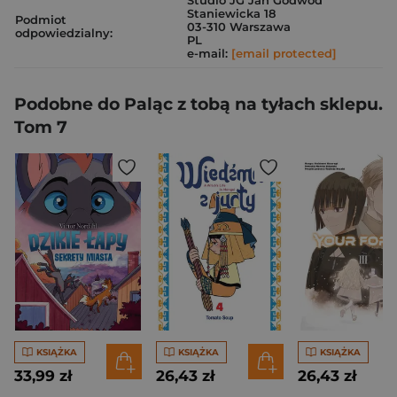
Studio JG Jan Godwod
Staniewicka 18
Podmiot
03-310 Warszawa
odpowiedzialny:
PL
e-mail:
[email protected]
Podobne do Paląc z tobą na tyłach sklepu.
Tom 7
KSIĄŻKA
KSIĄŻKA
KSIĄŻKA
33,99 zł
26,43 zł
26,43 zł