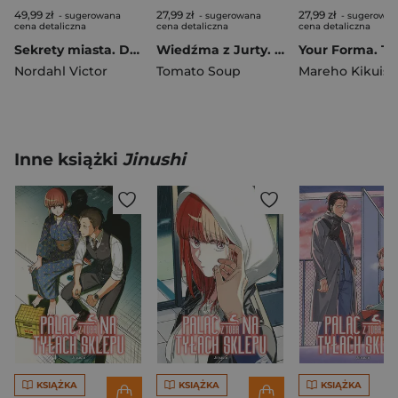
49,99 zł
27,99 zł
27,99 zł
- sugerowana
- sugerowana
- sugerowan
cena detaliczna
cena detaliczna
cena detaliczna
Sekrety miasta. Dzikie łapy. Tom 3
Wiedźma z Jurty. Tom 4
Your Forma. T
Nordahl Victor
Tomato Soup
Mareho Kikuish
Inne książki
Jinushi
KSIĄŻKA
KSIĄŻKA
KSIĄŻKA