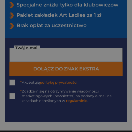
Specjalne zniżki tylko dla klubowiczów
Pakiet zakładek Art Ladies za 1 zł
Brak opłat za uczestnictwo
Twój e-mail
DOŁĄCZ DO ZNAK EKSTRA
*
Akceptuję
politykę prywatności
*
Zgadzam się na otrzymywanie wiadomości
marketingowych (newsletter) na podany
e-mail
na
zasadach określonych w
regulaminie
.