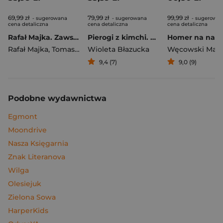
69,99 zł
79,99 zł
99,99 zł
- sugerowana
- sugerowana
- sugerowa
cena detaliczna
cena detaliczna
cena detaliczna
Rafał Majka. Zawsze z przodu. Rozmawia Tomasz Kalemba - książka z autografem
Pierogi z kimchi. Moje ulubione azjatyckie przepisy
Rafał Majka
,
Tomasz Kalemba
Wioleta Błazucka
Węcowski Mar
9,4 (7)
9,0 (9)
Podobne wydawnictwa
Egmont
Moondrive
Nasza Księgarnia
Znak Literanova
Wilga
Olesiejuk
Zielona Sowa
HarperKids