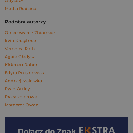
OdyseYA
Media Rodzina
Podobni autorzy
Opracowanie Zbiorowe
Irvin Khaytman
Veronica Roth
Agata Gładysz
Kirkman Robert
Edyta Prusinowska
Andrzej Maleszka
Ryan Ottley
Praca zbiorowa
Margaret Owen
Dołącz do
Znak