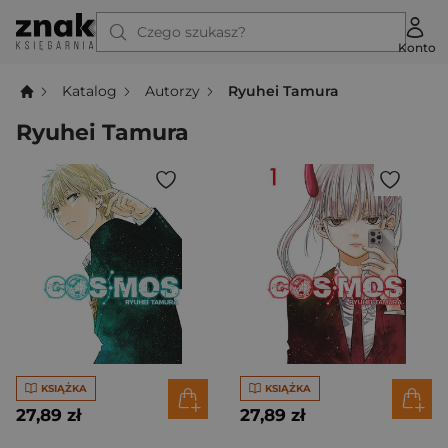
Czego szukasz?
Konto
Katalog
Autorzy
Ryuhei Tamura
Ryuhei Tamura
KSIĄŻKA
KSIĄŻKA
27,89 zł
27,89 zł