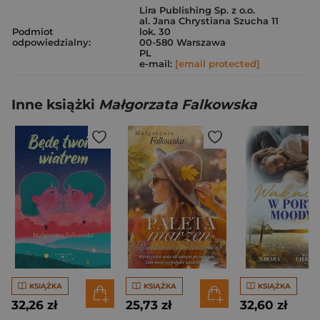
Lira Publishing Sp. z o.o.
al. Jana Chrystiana Szucha 11
Podmiot
lok. 30
odpowiedzialny:
00-580 Warszawa
PL
e-mail:
[email protected]
Inne książki
Małgorzata Falkowska
KSIĄŻKA
KSIĄŻKA
KSIĄŻKA
32,26 zł
25,73 zł
32,60 zł