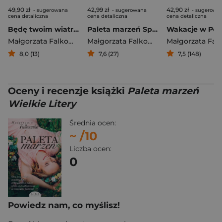
49,90 zł
42,99 zł
42,90 zł
- sugerowana
- sugerowana
- sugerowa
cena detaliczna
cena detaliczna
cena detaliczna
Będę twoim wiatrem
Paleta marzeń Spotkanie z przeszłością
Małgorzata Falkowska
Małgorzata Falkowska
8,0 (13)
7,6 (27)
7,5 (148)
Oceny i recenzje książki
Paleta marzeń
Wielkie Litery
Średnia ocen:
~
/10
Liczba ocen:
0
Powiedz nam, co myślisz!