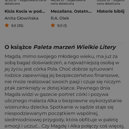
- sugerowana cena
- sugerowana
- sugerowa
detaliczna
cena detaliczna
cena detaliczna
Kicia Kocia w podróży. Kolorowanka
Mezalians. Ostatnia księżna. Tom 1
Anita Głowińska
R.A. Olek
9,5 (35)
9,0 (1)
O książce
Paleta marzeń Wielkie Litery
Magda, mimo swojego młodego wieku, ma już za
sobą bagaż doświadczeń, a najważniejszą osobą w
jej życiu jest córka Pola. Choć dobrze sytuowani
rodzice zapewniają jej bezpieczeństwo finansowe,
nie może realizować swoich pasji i czuje się niczym
ptak zamknięty w złotej klatce. Pewnego dnia
Magda widzi w gazecie portret córki i pozywa
ulicznego malarza Alka o bezprawne wykorzystanie
wizerunku dziecka. Spotkanie w sądzie staje się
niespodziewanym początkiem wspólnej,
siedmiodniowej przygody, która obfituje w paletę
emocji i uczuć… Czy Magdę i Alka połączy coś więcej,