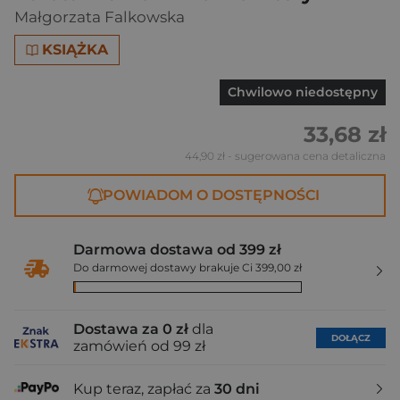
Małgorzata Falkowska
KSIĄŻKA
Chwilowo niedostępny
33,68 zł
44,90 zł
- sugerowana cena detaliczna
POWIADOM O DOSTĘPNOŚCI
Darmowa dostawa od 399 zł
Do darmowej dostawy brakuje Ci 399,00 zł
Dostawa za 0 zł
dla
DOŁĄCZ
zamówień od 99 zł
Kup teraz, zapłać za
30 dni