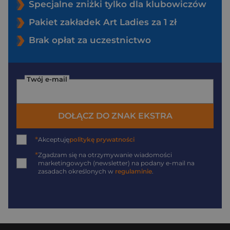
Specjalne zniżki tylko dla klubowiczów
Pakiet zakładek Art Ladies za 1 zł
Brak opłat za uczestnictwo
Twój e-mail
DOŁĄCZ DO ZNAK EKSTRA
*
Akceptuję
politykę prywatności
*
Zgadzam się na otrzymywanie wiadomości
marketingowych (newsletter) na podany
e-mail
na
zasadach określonych w
regulaminie
.