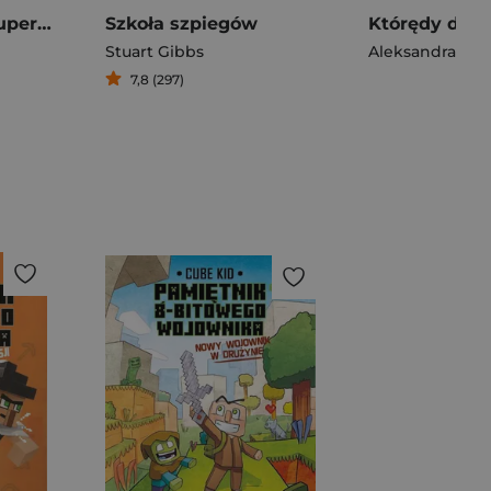
Podręcznik dla superbohaterów Część 4 Wilk nadchodzi
Szkoła szpiegów
Stuart Gibbs
Aleksandra Mizi
7,8 (297)