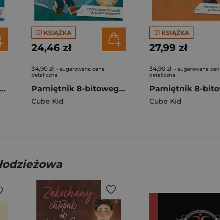
KSIĄŻKA
KSIĄŻKA
24,46 zł
27,99 zł
34,90 zł
34,90 zł
- sugerowana cena
- sugerowana cen
detaliczna
detaliczna
ingowe sojusze. Minecraft pamiętni 8-bitowego wojownika. Tom 3 wyd. 2023
Pamiętnik 8-bitowego (wojownika) poszukiwacza przygód Tom 7
Cube Kid
Cube Kid
młodzieżowa