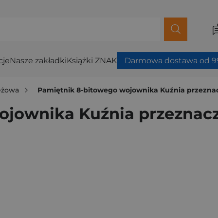
cje
Nasze zakładki
Książki ZNAK
Darmowa dostawa od 99
ieżowa
Pamiętnik 8-bitowego wojownika Kuźnia przezna
ojownika Kuźnia przeznac