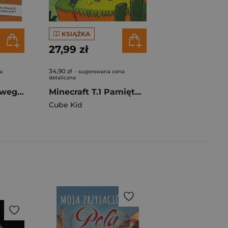
KSIĄŻKA
27,99 zł
34,90 zł
a
- sugerowana cena
detaliczna
Pamiętnik 8-bitowego wojownika: Tryb Misji
Minecraft T.1 Pamiętnik 8-bitowego wojownika Nowy
Cube Kid