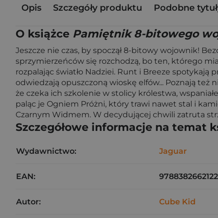
Opis
Szczegóły produktu
Podobne tytuł
O książce
Pamiętnik 8-bitowego wo
Jeszcze nie czas, by spoczął 8-bitowy wojownik! Be
sprzymierzeńców się rozchodzą, bo ten, którego miał
rozpalając światło Nadziei. Runt i Breeze spotykają 
odwiedzają opuszczoną wioskę elfów... Poznają też 
że czeka ich szkolenie w stolicy królestwa, wspaniał
paląc je Ogniem Próżni, który trawi nawet stal i k
Czarnym Widmem. W decydującej chwili zatruta strza
Szczegółowe informacje na temat k
Wydawnictwo:
Jaguar
EAN:
9788382662122
Autor:
Cube Kid