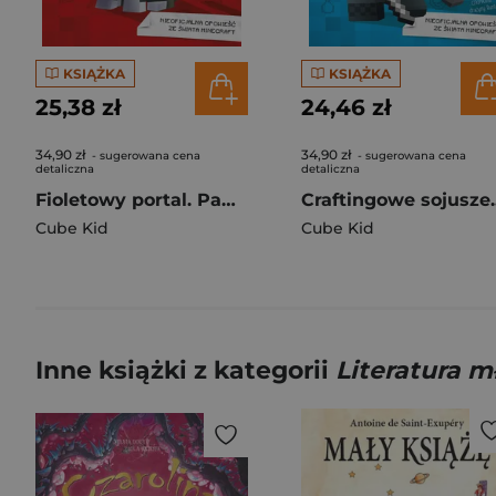
KSIĄŻKA
KSIĄŻKA
25,38 zł
24,46 zł
34,90 zł
34,90 zł
- sugerowana cena
- sugerowana cena
detaliczna
detaliczna
Fioletowy portal. Pamiętnik 8-bitowego kota. Minecraft pamiętnik 8 bitowego wojownika. Tom 7
Craft
Cube Kid
Cube Kid
Inne książki z kategorii
Literatura 