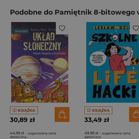
Podobne do Pamiętnik 8-bitowego 
KSIĄŻKA
KSIĄŻKA
30,89 zł
33,49 zł
44,99 zł
49,99 zł
- sugerowana cena
- sugerowana cena
detaliczna
detaliczna