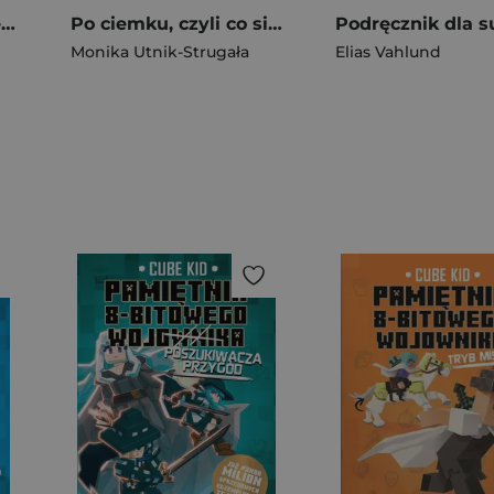
Szkolne lifehacki. Kiedy szkoła cię wkurza, a ty chcesz robić to, co kochasz
Po ciemku, czyli co się dzieje w nocy
Monika Utnik-Strugała
Elias Vahlund