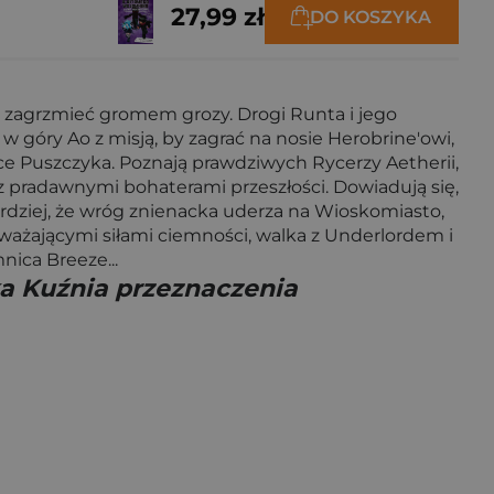
27,99 zł
DO KOSZYKA
y zagrzmieć gromem grozy. Drogi Runta i jego
 góry Ao z misją, by zagrać na nosie Herobrine'owi,
toce Puszczyka. Poznają prawdziwych Rycerzy Aetherii,
z pradawnymi bohaterami przeszłości. Dowiadują się,
 bardziej, że wróg znienacka uderza na Wioskomiasto,
eważającymi siłami ciemności, walka z Underlordem i
ica Breeze...
a Kuźnia przeznaczenia