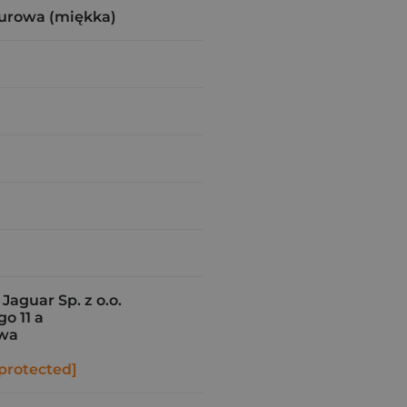
urowa (miękka)
aguar Sp. z o.o.
o 11 a
awa
protected]