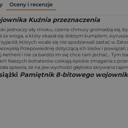
y
Oceny i recenzje
jownika Kuźnia przeznaczenia
zoki jednoczy siły mroku, czarne chmury gromadzą się, b
 za wroga, a który okazał się dobrym kumplem, wyrusza w
przyjaciół, których wcale się nie spodziewali zastać w Za
niezwykłą Przepowiednię dotyczącą ich losów i powiązań 
ej Aetherii i nie za bardzo im się chce tam jechać... Tym
amień! Naszych bohaterów czekają epickie zmagania z prz
ła sprawia, że na jaw wychodzi głęboko skrywana tajemn
siążki
Pamiętnik 8-bitowego wojownik