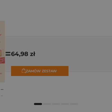
=
64,98 zł
ZAMÓW ZESTAW
Osiem tygodni lata. Opowiadania na wakacje
,
Marta Bijan
,
Oktawia Kain
,
Maria Lichoń
,
Aleksandra Muraszka
,
Edyt