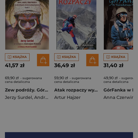
KSIĄŻKA
KSIĄŻKA
KSIĄŻKA
41,57 zł
36,49 zł
31,40 zł
69,90 zł
59,90 zł
49,90 zł
- sugerowana
- sugerowana
- sugerowa
cena detaliczna
cena detaliczna
cena detaliczna
Zew podróży. Góry, ludzie, kontynenty w obiektywie ekstremalnej przygody.
Atak rozpaczy wyd. 2024
Jerzy Surdel
,
Andrzej Mirek
Artur Hajzer
Anna Czerwińs