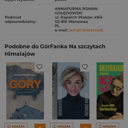
ANNAPURNA ROMAN
GOŁĘDOWSKI
Podmiot
ul. Rajskich Ptaków 49/4
odpowiedzialny:
02-816 Warszawa
PL
e-mail:
[email protected]
Podobne do GórFanka Na szczytach
Himalajów
KSIĄŻKA
KSIĄŻKA
KSIĄŻKA