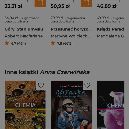
33,31 zł
50,95 zł
46,89 zł
54,90 zł
79,99 zł
69,99 zł
- sugerowana
- sugerowana
- sugerowa
cena detaliczna
cena detaliczna
cena detaliczna
Góry. Stan umysłu
Przesunąć horyzont. 20 lat później
Robert Macfarlane
Martyna Wojciechowska
6,7 (464)
7,8 (6612)
Inne książki
Anna Czerwińska