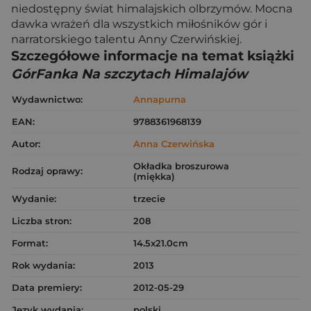
niedostępny świat himalajskich olbrzymów. Mocna
dawka wrażeń dla wszystkich miłośników gór i
narratorskiego talentu Anny Czerwińskiej.
Szczegółowe informacje na temat książki
GórFanka Na szczytach Himalajów
Wydawnictwo:
Annapurna
EAN:
9788361968139
Autor:
Anna Czerwińska
Okładka broszurowa
Rodzaj oprawy:
(miękka)
Wydanie:
trzecie
Liczba stron:
208
Format:
14.5x21.0cm
Rok wydania:
2013
Data premiery:
2012-05-29
Język wydania:
polski