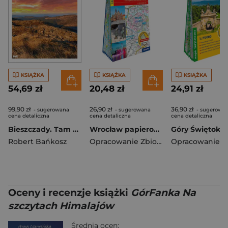
KSIĄŻKA
KSIĄŻKA
KSIĄŻKA
54,69 zł
20,48 zł
24,91 zł
99,90 zł
26,90 zł
36,90 zł
- sugerowana
- sugerowana
- sugerowa
cena detaliczna
cena detaliczna
cena detaliczna
Bieszczady. Tam gdzie niedźwiedzie piwo warzą
Wrocław papierowy plan miasta 1:22 500
Robert Bańkosz
Opracowanie Zbiorowe
Oceny i recenzje książki
GórFanka Na
szczytach Himalajów
Średnia ocen: