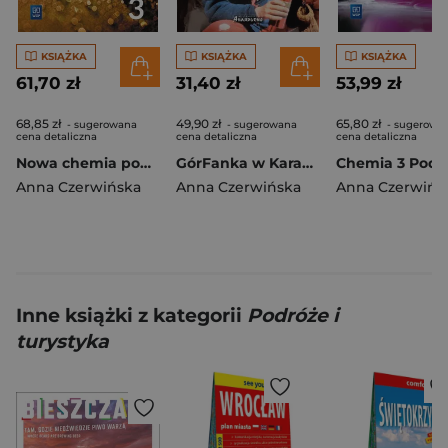
KSIĄŻKA
KSIĄŻKA
KSIĄŻKA
61,70 zł
31,40 zł
53,99 zł
68,85 zł
49,90 zł
65,80 zł
- sugerowana
- sugerowana
- sugerowa
cena detaliczna
cena detaliczna
cena detaliczna
Nowa chemia podręcznik 3 liceum i technikum zakres rozszerzony EDYCJA 2024
GórFanka w Karakorum 1979-1986 wyd. 2024
Anna Czerwińska
Anna Czerwińska
Anna Czerwińs
Inne książki z kategorii
Podróże i
turystyka