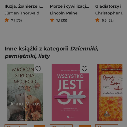
Iluzja. Żołnierze radzieccy w armii Hitlera
Morze i cywilizacja Morskie dzieje świata
Jürgen Thorwald
Lincoln Paine
7,1 (75)
7,1 (35)
6,5 (32)
Inne książki z kategorii
Dzienniki,
pamiętniki, listy