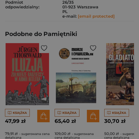
Podmiot
26/35
odpowiedzialny:
01-923 Warszawa
PL
e-mail:
[email protected]
Podobne do Pamiętniki
KSIĄŻKA
KSIĄŻKA
KSIĄŻKA
47,99 zł
65,40 zł
30,70 zł
79,91 zł
109,00 zł
50,00 zł
- sugerowana cena
- sugerowana
- sugerowa
detaliczna
cena detaliczna
cena detaliczna