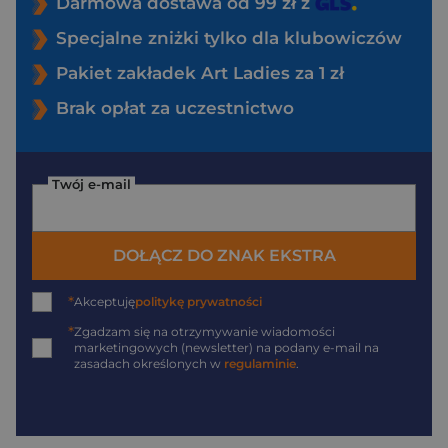
Darmowa dostawa od 99 zł z
Specjalne zniżki tylko dla klubowiczów
Pakiet zakładek Art Ladies za 1 zł
Brak opłat za uczestnictwo
Twój e-mail
DOŁĄCZ DO ZNAK EKSTRA
*
Akceptuję
politykę prywatności
*
Zgadzam się na otrzymywanie wiadomości
marketingowych (newsletter) na podany
e-mail
na
zasadach określonych w
regulaminie
.