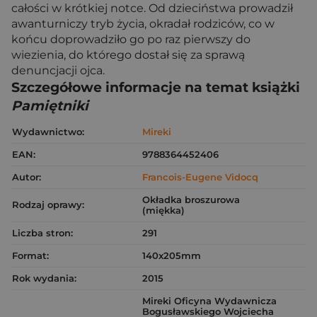
całości w krótkiej notce. Od dzieciństwa prowadził
awanturniczy tryb życia, okradał rodziców, co w
końcu doprowadziło go po raz pierwszy do
wiezienia, do którego dostał się za sprawą
denuncjacji ojca.
Szczegółowe informacje na temat książki
Pamiętniki
Wydawnictwo:
Mireki
EAN:
9788364452406
Autor:
Francois-Eugene Vidocq
Okładka broszurowa
Rodzaj oprawy:
(miękka)
Liczba stron:
291
Format:
140x205mm
Rok wydania:
2015
Mireki Oficyna Wydawnicza
Bogusławskiego Wojciecha