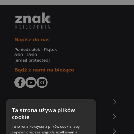
Napisz do nas
Poniedziałek - Piątek
8:00 - 18:00
[email protected]
Bądź z nami na bieżąco
O Księgarni Znak
Ta strona używa plików
cookie
Zakupy u nas
Ta strona korzysta z plików cookie, aby
Nasza oferta
zapewnić lepszą wygodę użytkowania.