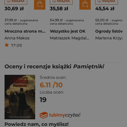
KSIĄŻKA
KSIĄŻKA
KSIĄŻKA
30,69 zł
35,58 zł
45,54 zł
37,99 zł
54,99 zł
55,00 zł
- sugerowana
- sugerowana
- sugerowa
cena detaliczna
cena detaliczna
cena detaliczna
Mroczna strona mojego życia
Wszystko jest OK
Anna Makos
Matraszek Magdalena
7,7 (21)
Oceny i recenzje książki
Pamiętniki
Średnia ocen:
6.11
/10
Liczba ocen:
19
Powiedz nam, co myślisz!