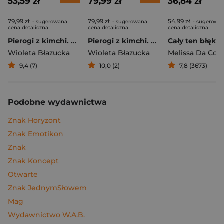
53,59 zł
79,99 zł
36,84 zł
79,99 zł
79,99 zł
54,99 zł
- sugerowana
- sugerowana
- sugerowa
cena detaliczna
cena detaliczna
cena detaliczna
Pierogi z kimchi. Moje ulubione azjatyckie przepisy
Pierogi z kimchi. Moje ulubione azjatyckie przepisy - książka z autografem
Cały ten błękit
Wioleta Błazucka
Wioleta Błazucka
Melissa Da Cos
9,4 (7)
10,0 (2)
7,8 (3673)
Podobne wydawnictwa
Znak Horyzont
Znak Emotikon
Znak
Znak Koncept
Otwarte
Znak JednymSłowem
Mag
Wydawnictwo W.A.B.