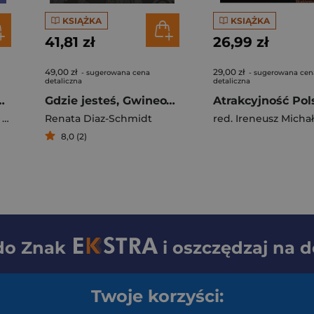
KSIĄŻKA
KSIĄŻKA
41,81 zł
26,99 zł
49,00 zł
29,00 zł
- sugerowana cena
- sugerowana cen
detaliczna
detaliczna
i RP w XXI wieku w wymiarze społecznym i technologicznym
Gdzie jesteś, Gwineo? Próby kształtowania tożsamości narodowej w twórczości pisarzy z Gwinei Równikowej
n
Renata Diaz-Schmidt
red. Ireneusz Mich
8,0 (2)
 do
Znak
i oszczędzaj na 
Twoje korzyści: