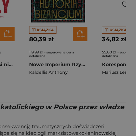
KSIĄŻKA
KSIĄŻKA
80,39 zł
34,82 zł
119,99 zł
55,00 zł
a
- sugerowana cena
- sugerowa
detaliczna
detaliczna
Polacy. Opowieści niepoprawne politycznie VII
Nowe Imperium Rzymskie. Przebudzenie Wschodu. Historia Bizancjum. Tom I
Kaldellis Anthony
Mariusz Leszcz
 katolickiego w Polsce przez władze
o konsekwencją traumatycznych doświadczeń
jące się na ideologii marksistowsko-leninowskiej