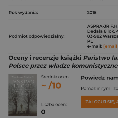
Rok wydania:
2015
ASPRA-JR F.H
Dedala 8 lok. 
Podmiot odpowiedzialny:
03-982 Warsz
PL
e-mail:
[email
Oceny i recenzje książki
Państwo lai
Polsce przez władze komunistyczne
Średnia ocen:
Powiedz nam,
~
/10
Pomóż innym i z
ZALOGUJ SIĘ,
Liczba ocen:
0