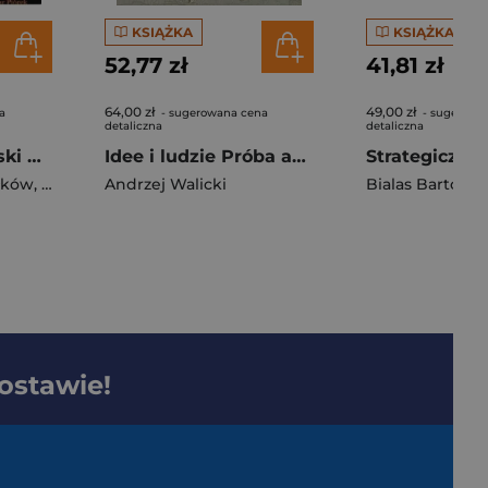
KSIĄŻKA
KSIĄŻKA
52,77 zł
41,81 zł
64,00 zł
49,00 zł
a
- sugerowana cena
- sugerowa
detaliczna
detaliczna
Atrakcyjność Polski Mazowsza i Warszawy Szanse skutecznej promocji
Idee i ludzie Próba autobiografii
ałków
,
Waldemar Piórek
Andrzej Walicki
Bialas Bartolo
dostawie!