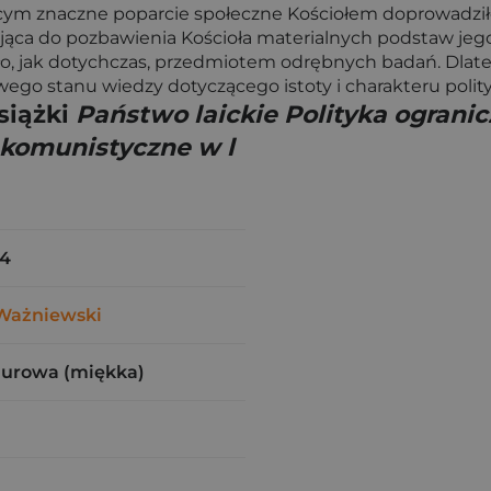
cym znaczne poparcie społeczne Kościołem doprowadziło 
jąca do pozbawienia Kościoła materialnych podstaw jego
było, jak dotychczas, przedmiotem odrębnych badań. Dlate
go stanu wiedzy dotyczącego istoty i charakteru polit
siążki
Państwo laickie Polityka ogranic
 komunistyczne w l
54
Ważniewski
zurowa (miękka)