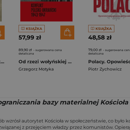
KSIĄŻKA
KSIĄŻKA
57,99 zł
48,58 zł
89,90 zł
79,00 zł
- sugerowana cena
- sugerowana cen
detaliczna
detaliczna
Poznań. Historie nieznane i zapomniane
Od rzezi wołyńskiej do akcji "Wisła"
Grzegorz Motyka
Piotr Zychowicz
ograniczania bazy materialnej Kościoła
ób wzrósł autorytet Kościoła w społeczeństwie, co był
związanej z przejęciem władzy przez komunistów. Opiera