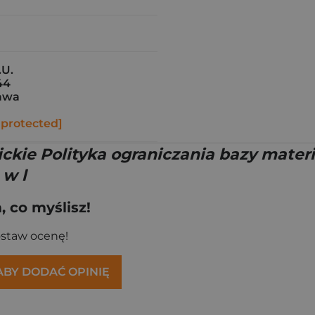
.U.
44
awa
 protected]
ckie Polityka ograniczania bazy materi
 w l
 co myślisz!
ostaw ocenę!
 ABY DODAĆ OPINIĘ