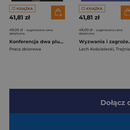
KSIĄŻKA
KSIĄŻKA
41,81 zł
41,81 zł
49,00 zł
49,00 zł
- sugerowana cena
- sugerowana cena
detaliczna
detaliczna
Konferencja dwa plus cztery 1990 Aspekty polskie
Wyzwania i zagrożenia bezpieczeństwa i obronnośc
Praca zbiorowa
Lech Kościelecki
,
Trejnis Zeno
Dołącz