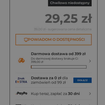
Chwilowo niedostępny
29,25 zł
39,00 zł
- sugerowana cena detaliczna
POWIADOM O DOSTĘPNOŚCI
Darmowa dostawa od 399 zł
Do darmowej dostawy brakuje Ci
399,00 zł
Dostawa za 0 zł
dla
DOŁĄCZ
zamówień od 99 zł
Kup teraz, zapłać za
30 dni