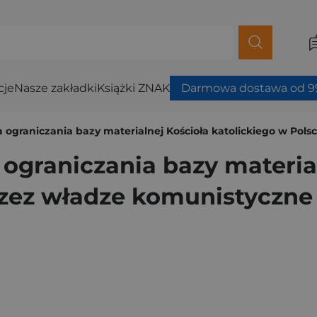
cje
Nasze zakładki
Książki ZNAK
Darmowa dostawa od 99
a ograniczania bazy materialnej Kościoła katolickiego w Pol
 ograniczania bazy materia
rzez władze komunistyczne 