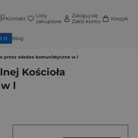
Listy
Zaloguj się
Kontakt
Koszyk
zakupowe
Załóż konto
 zł
Blog
sce przez władze komunistyczne w l
lnej Kościoła
w l