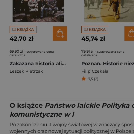
KSIĄŻKA
KSIĄŻKA
42,70 zł
45,74 zł
69,90 zł
79,91 zł
- sugerowana cena
- sugerowana cena
detaliczna
detaliczna
Zakazana historia aliantów
Leszek Pietrzak
Filip Czekała
7,5 (2)
O książce
Państwo laickie Polityka 
komunistyczne w l
Po zakończeniu II wojny światowej w znaczący spos
wojennych oraz nowej sytuacji politycznej w Polsce 