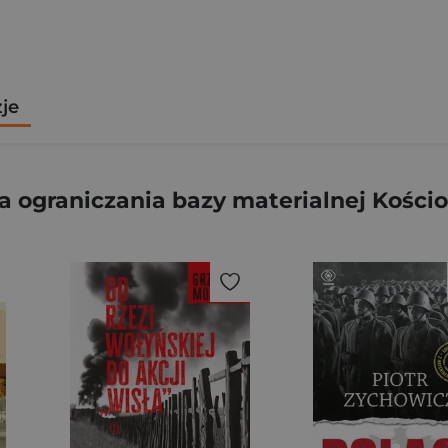
zje
 ograniczania bazy materialnej Kościo