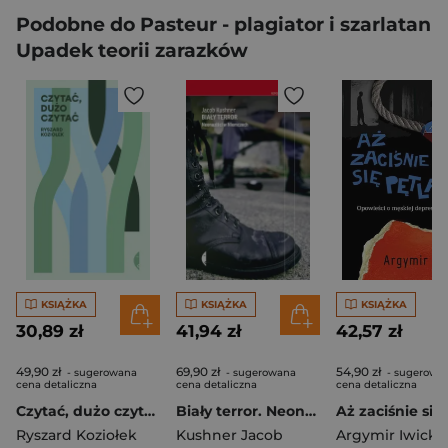
Podobne do Pasteur - plagiator i szarlatan
Upadek teorii zarazków
KSIĄŻKA
KSIĄŻKA
KSIĄŻKA
30,89 zł
41,94 zł
42,57 zł
49,90 zł
69,90 zł
54,90 zł
- sugerowana
- sugerowana
- sugerowa
cena detaliczna
cena detaliczna
cena detaliczna
Czytać, dużo czytać wyd. 2
Biały terror. Neonaziści w Niemczech
Ryszard Koziołek
Kushner Jacob
Argymir Iwicki