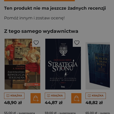
Ten produkt nie ma jeszcze żadnych recenzji
Pomóż innym i zostaw ocenę!
Z tego samego wydawnictwa
KSIĄŻKA
KSIĄŻKA
KSIĄŻKA
48,90 zł
44,87 zł
48,82 zł
55,00 zł
59,00 zł
65,00 zł
- sugerowana
- sugerowana
- sugerowa