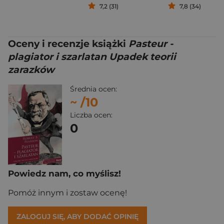
7,2 (31)
7,8 (34)
Oceny i recenzje książki
Pasteur -
plagiator i szarlatan Upadek teorii
zarazków
Średnia ocen:
~
/10
Liczba ocen:
0
Powiedz nam, co myślisz!
Pomóż innym i zostaw ocenę!
ZALOGUJ SIĘ, ABY DODAĆ OPINIĘ