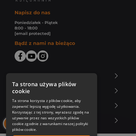
Napisz do nas
Poniedziałek - Piątek
8:00 - 18:00
[email protected]
Bądź z nami na bieżąco
O Księgarni Znak
Ta strona używa plików
cookie
Zakupy u nas
Ta strona korzysta z plików cookie, aby
Nasza oferta
zapewnić lepszą wygodę użytkowania.
Korzystając z tej strony, wyrażasz zgodę na
używanie przez nas wszystkich plików
Nasi autorzy
cookie zgodnie z warunkami naszej polityki
plików cookie.