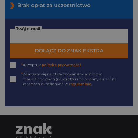
Brak opłat za uczestnictwo
Twój e-mail
DOŁĄCZ DO ZNAK EKSTRA
*
Akceptuję
politykę prywatności
*
Zgadzam się na otrzymywanie wiadomości
marketingowych (newsletter) na podany
e-mail
na
zasadach określonych w
regulaminie
.