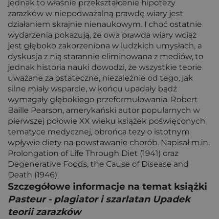
jednak to właśnie przekształcenie hipotezy
zarazków w niepodważalną prawdę wiary jest
działaniem skrajnie nienaukowym. I choć ostatnie
wydarzenia pokazują, że owa prawda wiary wciąż
jest głęboko zakorzeniona w ludzkich umysłach, a
dyskusja z nią starannie eliminowana z mediów, to
jednak historia nauki dowodzi, że wszystkie teorie
uważane za ostateczne, niezależnie od tego, jak
silne miały wsparcie, w końcu upadały bądź
wymagały głębokiego przeformułowania. Robert
Baille Pearson, amerykański autor popularnych w
pierwszej połowie XX wieku książek poświęconych
tematyce medycznej, obrońca tezy o istotnym
wpływie diety na powstawanie chorób. Napisał m.in.
Prolongation of Life Through Diet (1941) oraz
Degenerative Foods, the Cause of Disease and
Death (1946).
Szczegółowe informacje na temat książki
Pasteur - plagiator i szarlatan Upadek
teorii zarazków