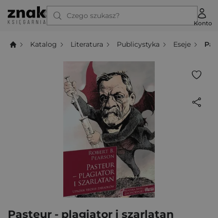
Czego szukasz?
Konto
Katalog
Literatura
Publicystyka
Eseje
Pas
Pasteur - plagiator i szarlatan