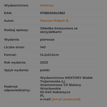
Wydawnictwo:
Wektory
EAN:
9788365842862
Autor:
Pearson Robert B.
Okładka broszurowa ze
Rodzaj oprawy:
skrzydełkami
Wydanie:
pierwsze
Liczba stron:
140
Format:
14.2x21.0cm
Rok wydania:
2023
Język wydania:
polski
Wydawnictwo WEKTORY Białek
Trojanowska s.j.
Atramentowa 7,11 Bielany
Podmiot
Wrocławskie
odpowiedzialny:
55-040 Kobierzyce
PL
e-mail:
[email protected]