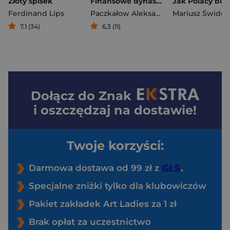
Złoty spisek
Finansowe dynastie architekci globalizmu
Ferdinand Lips
Paczkałow Aleksander W.
Mariusz Świder
7,1 (34)
6,3 (11)
Dołącz do
Znak
i oszczędzaj na dostawie!
Twoje korzyści:
Darmowa dostawa od 99 zł z
Specjalne zniżki tylko dla klubowiczów
Pakiet zakładek Art Ladies za 1 zł
Brak opłat za uczestnictwo