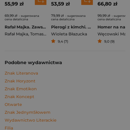
55,99 zł
53,59 zł
66,80 zł
69,99 zł
79,99 zł
99,99 zł
- sugerowana
- sugerowana
- sugerowa
cena detaliczna
cena detaliczna
cena detaliczna
Rafał Majka. Zawsze z przodu. Rozmawia Tomasz Kalemba - książka z autografem
Pierogi z kimchi. Moje ulubione azjatyckie przepisy
Rafał Majka
,
Tomasz Kalemba
Wioleta Błazucka
Węcowski Mar
9,4 (7)
9,0 (9)
Podobne wydawnictwa
Znak Literanova
Znak Horyzont
Znak Emotikon
Znak Koncept
Otwarte
Znak JednymSłowem
Wydawnictwo Literackie
Filia