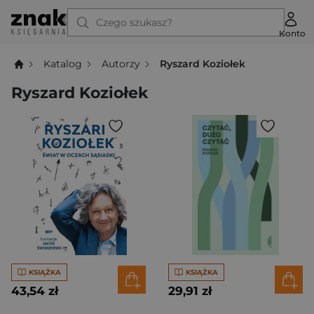
Czego szukasz?
Konto
Katalog
Autorzy
Ryszard Koziołek
Ryszard Koziołek
KSIĄŻKA
KSIĄŻKA
43,54 zł
29,91 zł