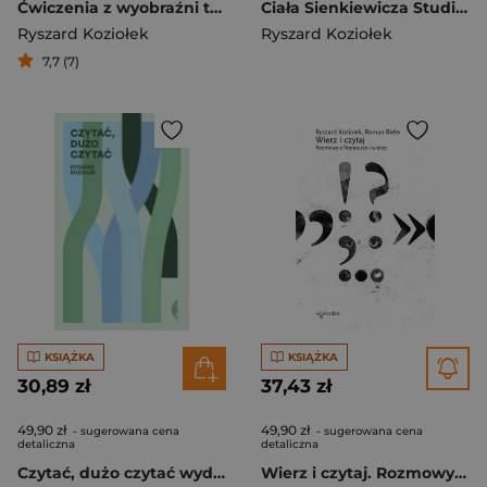
Ćwiczenia z wyobraźni teologicznej
Ciała Sienkiewicza Studia o płci i przemocy Studia o płci i przemocy
Ryszard Koziołek
Ryszard Koziołek
7,7 (7)
KSIĄŻKA
KSIĄŻKA
30,89 zł
37,43 zł
49,90 zł
49,90 zł
- sugerowana cena
- sugerowana cena
detaliczna
detaliczna
Czytać, dużo czytać wyd. 2
Wierz i czytaj. Rozmowy o literaturze i wierze