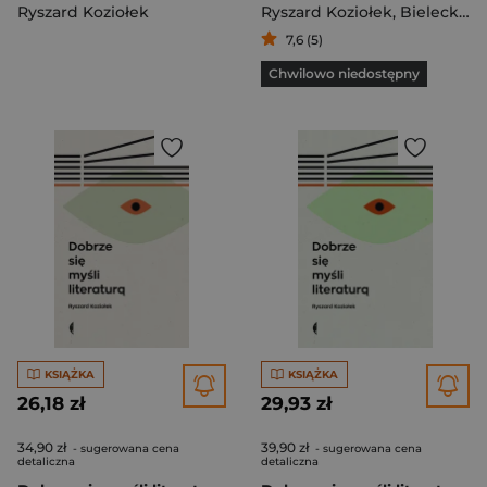
Ryszard Koziołek
Ryszard Koziołek
,
Bielecki Roman
7,6 (5)
Chwilowo niedostępny
KSIĄŻKA
KSIĄŻKA
26,18 zł
29,93 zł
34,90 zł
39,90 zł
- sugerowana cena
- sugerowana cena
detaliczna
detaliczna