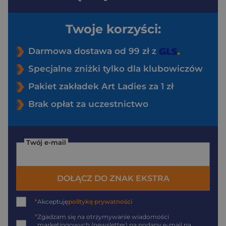
Twoje korzyści:
Darmowa dostawa od 99 zł z
Specjalne zniżki tylko dla klubowiczów
Pakiet zakładek Art Ladies za 1 zł
Brak opłat za uczestnictwo
Twój e-mail
DOŁĄCZ DO ZNAK EKSTRA
*
Akceptuję
politykę prywatności
*
Zgadzam się na otrzymywanie wiadomości
marketingowych (newsletter) na podany
e-mail
na