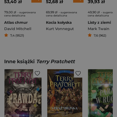
53,40 zł
52,68 zł
39,93 zł
79,00 zł
69,99 zł
49,90 zł
- sugerowana
- sugerowana
- sugerowa
cena detaliczna
cena detaliczna
cena detaliczna
Atlas chmur
Kocia kołyska
Listy z ziemi
David Mitchell
Kurt Vonnegut
Mark Twain
7,4 (9521)
7,6 (962)
Inne książki
Terry Pratchett