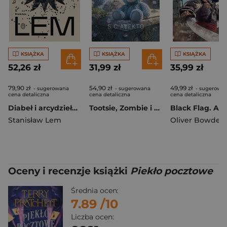
KSIĄŻKA
KSIĄŻKA
KSIĄŻKA
52,26 zł
31,99 zł
35,99 zł
79,90 zł
54,90 zł
49,99 zł
- sugerowana
- sugerowana
- sugerowa
cena detaliczna
cena detaliczna
cena detaliczna
Diabeł i arcydzieło. Teksty przełomowe wyd. 2026
Tootsie, Zombie i Dahlia
Stanisław Lem
Oliver Bowden
Oceny i recenzje książki
Piekło pocztowe
Średnia ocen:
7.89
/10
Liczba ocen: