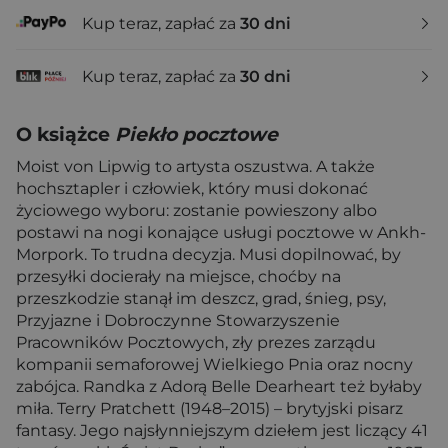
Kup teraz, zapłać za
30 dni
Kup teraz, zapłać za
30 dni
O książce
Piekło pocztowe
Moist von Lipwig to artysta oszustwa. A także
hochsztapler i człowiek, który musi dokonać
życiowego wyboru: zostanie powieszony albo
postawi na nogi konające usługi pocztowe w Ankh-
Morpork. To trudna decyzja. Musi dopilnować, by
przesyłki docierały na miejsce, choćby na
przeszkodzie stanął im deszcz, grad, śnieg, psy,
Przyjazne i Dobroczynne Stowarzyszenie
Pracowników Pocztowych, zły prezes zarządu
kompanii semaforowej Wielkiego Pnia oraz nocny
zabójca. Randka z Adorą Belle Dearheart też byłaby
miła. Terry Pratchett (1948–2015) – brytyjski pisarz
fantasy. Jego najsłynniejszym dziełem jest liczący 41