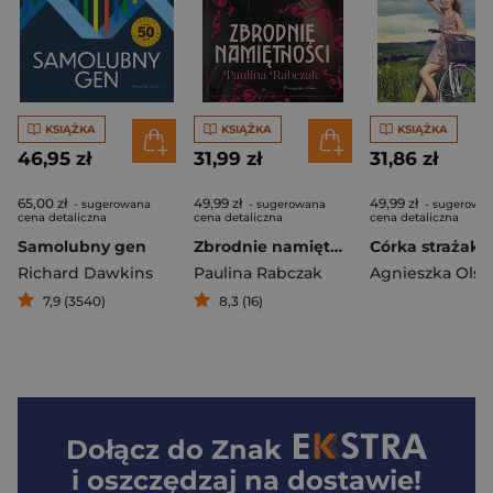
KSIĄŻKA
KSIĄŻKA
KSIĄŻKA
46,95 zł
31,99 zł
31,86 zł
65,00 zł
49,99 zł
49,99 zł
- sugerowana
- sugerowana
- sugerowa
cena detaliczna
cena detaliczna
cena detaliczna
Samolubny gen
Zbrodnie namiętności
Córka strażaka
Richard Dawkins
Paulina Rabczak
7,9 (3540)
8,3 (16)
Dołącz do
Znak
i oszczędzaj na dostawie!