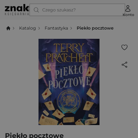
Czego szukasz?
Konto
Katalog
Fantastyka
Piekło pocztowe
Piekło pocztowe