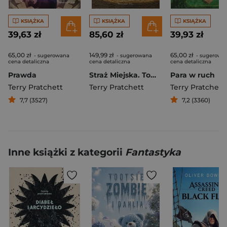
KSIĄŻKA
KSIĄŻKA
KSIĄŻKA
39,63 zł
85,60 zł
39,93 zł
65,00 zł
149,99 zł
65,00 zł
- sugerowana
- sugerowana
- sugerowa
cena detaliczna
cena detaliczna
cena detaliczna
Prawda
Straż Miejska. Tom 2. Barwione Brzeg
Para w ruch
Terry Pratchett
Terry Pratchett
Terry Pratchett
7,7 (3527)
7,2 (3360)
Inne książki z kategorii
Fantastyka