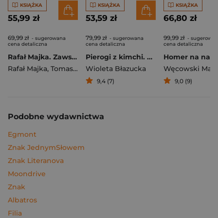
KSIĄŻKA
KSIĄŻKA
KSIĄŻKA
55,99 zł
53,59 zł
66,80 zł
69,99 zł
79,99 zł
99,99 zł
- sugerowana
- sugerowana
- sugerowa
cena detaliczna
cena detaliczna
cena detaliczna
Rafał Majka. Zawsze z przodu. Rozmawia Tomasz Kalemba - książka z autografem
Pierogi z kimchi. Moje ulubione azjatyckie przepisy
Rafał Majka
,
Tomasz Kalemba
Wioleta Błazucka
Węcowski Mar
9,4 (7)
9,0 (9)
Podobne wydawnictwa
Egmont
Znak JednymSłowem
Znak Literanova
Moondrive
Znak
Albatros
Filia