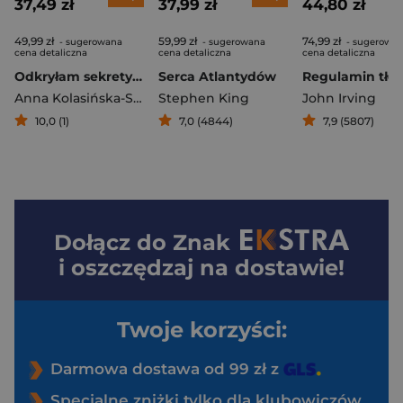
37,49 zł
37,99 zł
44,80 zł
49,99 zł
59,99 zł
74,99 zł
- sugerowana
- sugerowana
- sugerowa
cena detaliczna
cena detaliczna
cena detaliczna
Odkryłam sekrety szejka
Serca Atlantydów
Anna Kolasińska-Szemraj
Stephen King
John Irving
10,0 (1)
7,0 (4844)
7,9 (5807)
Dołącz do
Znak
i oszczędzaj na dostawie!
Twoje korzyści:
Darmowa dostawa od 99 zł z
Specjalne zniżki tylko dla klubowiczów