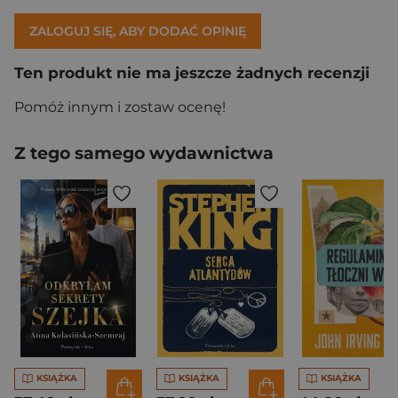
ZALOGUJ SIĘ, ABY DODAĆ OPINIĘ
Ten produkt nie ma jeszcze żadnych recenzji
Pomóż innym i zostaw ocenę!
Z tego samego wydawnictwa
KSIĄŻKA
KSIĄŻKA
KSIĄŻKA