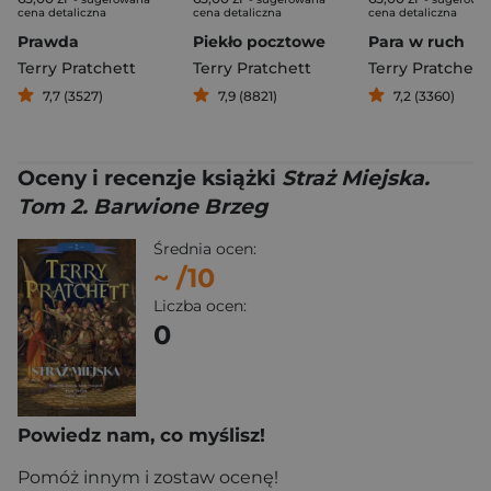
cena detaliczna
cena detaliczna
cena detaliczna
Prawda
Piekło pocztowe
Para w ruch
Terry Pratchett
Terry Pratchett
Terry Pratchett
7,7 (3527)
7,9 (8821)
7,2 (3360)
Oceny i recenzje książki
Straż Miejska.
Tom 2. Barwione Brzeg
Średnia ocen:
~
/10
Liczba ocen:
0
Powiedz nam, co myślisz!
Pomóż innym i zostaw ocenę!