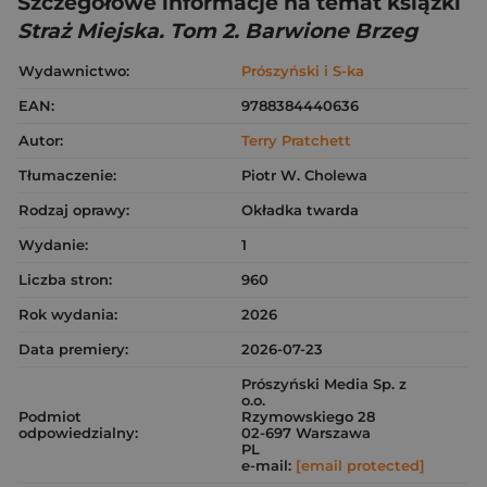
Szczegółowe informacje na temat książki
Straż Miejska. Tom 2. Barwione Brzeg
Wydawnictwo:
Prószyński i S-ka
EAN:
9788384440636
Autor:
Terry Pratchett
Tłumaczenie:
Piotr W. Cholewa
Rodzaj oprawy:
Okładka twarda
Wydanie:
1
Liczba stron:
960
Rok wydania:
2026
Data premiery:
2026-07-23
Prószyński Media Sp. z
o.o.
Podmiot
Rzymowskiego 28
odpowiedzialny:
02-697 Warszawa
PL
e-mail:
[email protected]