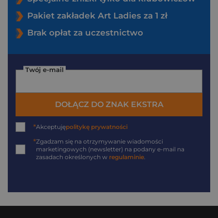
Pakiet zakładek Art Ladies za 1 zł
Brak opłat za uczestnictwo
Twój e-mail
DOŁĄCZ DO ZNAK EKSTRA
*
Akceptuję
politykę prywatności
*
Zgadzam się na otrzymywanie wiadomości
marketingowych (newsletter) na podany
e-mail
na
zasadach określonych w
regulaminie
.