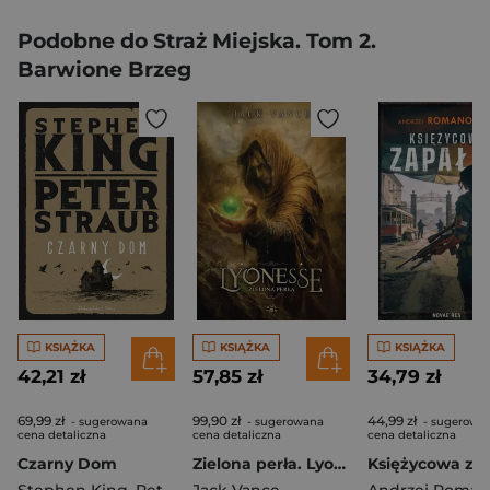
Podobne do Straż Miejska. Tom 2.
Barwione Brzeg
KSIĄŻKA
KSIĄŻKA
KSIĄŻKA
42,21 zł
57,85 zł
34,79 zł
69,99 zł
99,90 zł
44,99 zł
- sugerowana
- sugerowana
- sugerowa
cena detaliczna
cena detaliczna
cena detaliczna
Czarny Dom
Zielona perła. Lyonesse. Tom 2