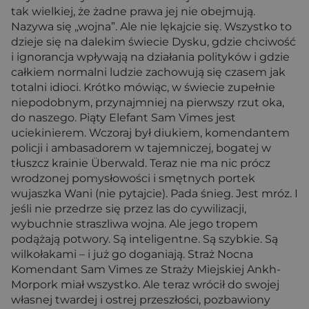
tak wielkiej, że żadne prawa jej nie obejmują.
Nazywa się „wojna”. Ale nie lękajcie się. Wszystko to
dzieje się na dalekim świecie Dysku, gdzie chciwość
i ignorancja wpływają na działania polityków i gdzie
całkiem normalni ludzie zachowują się czasem jak
totalni idioci. Krótko mówiąc, w świecie zupełnie
niepodobnym, przynajmniej na pierwszy rzut oka,
do naszego. Piąty Elefant Sam Vimes jest
uciekinierem. Wczoraj był diukiem, komendantem
policji i ambasadorem w tajemniczej, bogatej w
tłuszcz krainie Überwald. Teraz nie ma nic prócz
wrodzonej pomysłowości i smętnych portek
wujaszka Wani (nie pytajcie). Pada śnieg. Jest mróz. I
jeśli nie przedrze się przez las do cywilizacji,
wybuchnie straszliwa wojna. Ale jego tropem
podążają potwory. Są inteligentne. Są szybkie. Są
wilkołakami – i już go doganiają. Straż Nocna
Komendant Sam Vimes ze Straży Miejskiej Ankh-
Morpork miał wszystko. Ale teraz wrócił do swojej
własnej twardej i ostrej przeszłości, pozbawiony