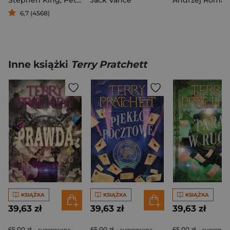
Stephen King
,
Peter Straub
Jack Vance
6,7 (4568)
Inne książki
Terry Pratchett
KSIĄŻKA
KSIĄŻKA
KSIĄŻKA
39,63 zł
39,63 zł
39,63 zł
65,00 zł
65,00 zł
65,00 zł
- sugerowana
- sugerowana
- sugerowa