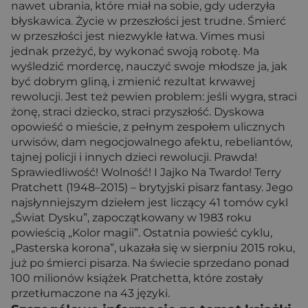
nawet ubrania, które miał na sobie, gdy uderzyła
błyskawica. Życie w przeszłości jest trudne. Śmierć
w przeszłości jest niezwykle łatwa. Vimes musi
jednak przeżyć, by wykonać swoją robotę. Ma
wyśledzić mordercę, nauczyć swoje młodsze ja, jak
być dobrym gliną, i zmienić rezultat krwawej
rewolucji. Jest też pewien problem: jeśli wygra, straci
żonę, straci dziecko, straci przyszłość. Dyskowa
opowieść o mieście, z pełnym zespołem ulicznych
urwisów, dam negocjowalnego afektu, rebeliantów,
tajnej policji i innych dzieci rewolucji. Prawda!
Sprawiedliwość! Wolność! I Jajko Na Twardo! Terry
Pratchett (1948–2015) – brytyjski pisarz fantasy. Jego
najsłynniejszym dziełem jest liczący 41 tomów cykl
„Świat Dysku”, zapoczątkowany w 1983 roku
powieścią „Kolor magii”. Ostatnia powieść cyklu,
„Pasterska korona”, ukazała się w sierpniu 2015 roku,
już po śmierci pisarza. Na świecie sprzedano ponad
100 milionów książek Pratchetta, które zostały
przetłumaczone na 43 języki.