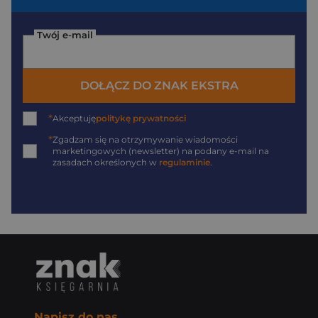
Twój e-mail
DOŁĄCZ DO ZNAK EKSTRA
*
Akceptuję
politykę prywatności
*
Zgadzam się na otrzymywanie wiadomości
marketingowych (newsletter) na podany
e-mail
na
zasadach określonych w
regulaminie
.
Napisz do nas