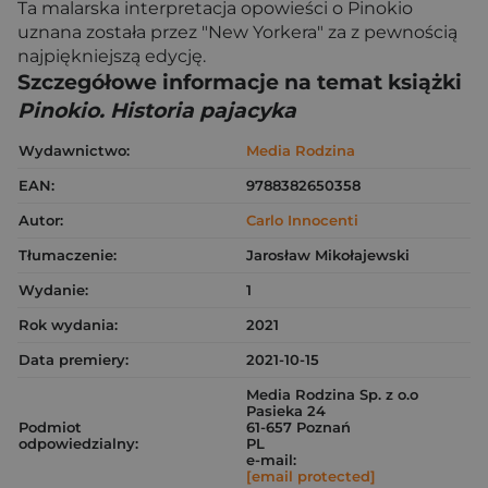
Ta malarska interpretacja opowieści o Pinokio
uznana została przez "New Yorkera" za z pewnością
najpiękniejszą edycję.
Szczegółowe informacje na temat książki
Pinokio. Historia pajacyka
Wydawnictwo:
Media Rodzina
EAN:
9788382650358
Autor:
Carlo Innocenti
Tłumaczenie:
Jarosław Mikołajewski
Wydanie:
1
Rok wydania:
2021
Data premiery:
2021-10-15
Media Rodzina Sp. z o.o
Pasieka 24
Podmiot
61-657 Poznań
odpowiedzialny:
PL
e-mail:
[email protected]