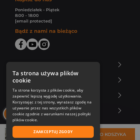
Poniedziałek - Piątek
8:00 - 18:00
[email protected]
Bądź z nami na bieżąco
O Księgarni Znak
Ta strona używa plików
cookie
Zakupy u nas
Ta strona korzysta z plików cookie, aby
Nasza oferta
zapewnić lepszą wygodę użytkowania.
Korzystając z tej strony, wyrażasz zgodę na
używanie przez nas wszystkich plików
Nasi autorzy
cookie zgodnie z warunkami naszej polityki
plików cookie.
ZAAKCEPTUJ ZGODY
43,99 zł
DO KOSZYKA