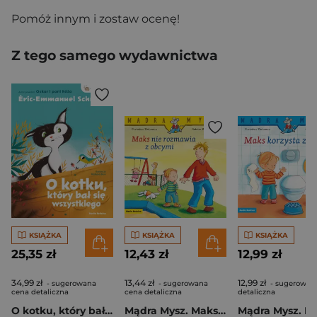
Pomóż innym i zostaw ocenę!
Z tego samego wydawnictwa
KSIĄŻKA
KSIĄŻKA
KSIĄŻKA
25,35 zł
12,43 zł
12,99 zł
34,99 zł
13,44 zł
12,99 zł
- sugerowana
- sugerowana
- sugerowan
cena detaliczna
cena detaliczna
detaliczna
O kotku, który bał się wszystkiego
Mądra Mysz. Maks nie rozmawia z obcymi