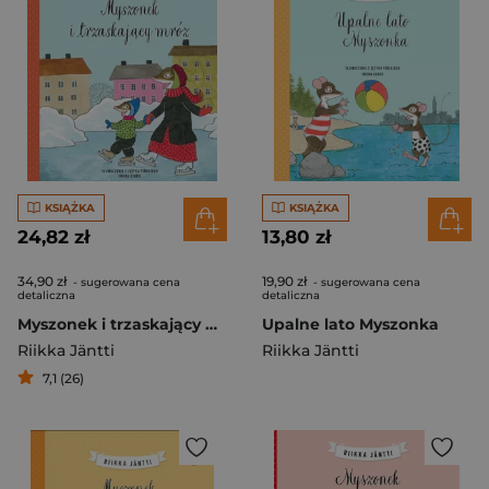
KSIĄŻKA
KSIĄŻKA
24,82 zł
13,80 zł
34,90 zł
19,90 zł
- sugerowana cena
- sugerowana cena
detaliczna
detaliczna
Myszonek i trzaskający mróz
Upalne lato Myszonka
Riikka Jäntti
Riikka Jäntti
7,1 (26)