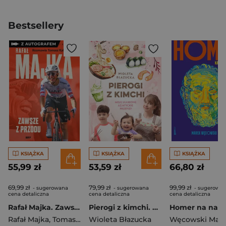
Bestsellery
KSIĄŻKA
KSIĄŻKA
KSIĄŻKA
55,99 zł
53,59 zł
66,80 zł
69,99 zł
79,99 zł
99,99 zł
- sugerowana
- sugerowana
- sugerowa
cena detaliczna
cena detaliczna
cena detaliczna
Rafał Majka. Zawsze z przodu. Rozmawia Tomasz Kalemba - książka z autografem
Pierogi z kimchi. Moje ulubione azjatyckie przepisy
Rafał Majka
,
Tomasz Kalemba
Wioleta Błazucka
Węcowski Mar