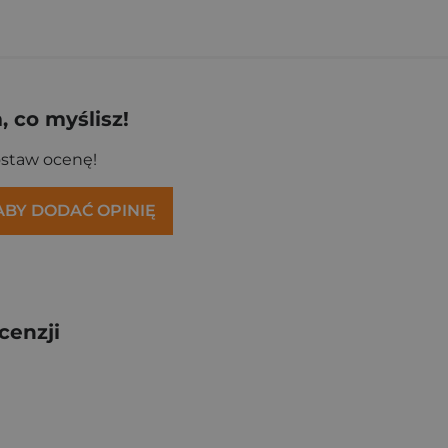
 co myślisz!
ostaw ocenę!
 ABY DODAĆ OPINIĘ
cenzji