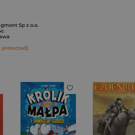
gmont Sp z o.o.
4c
zawa
l protected]