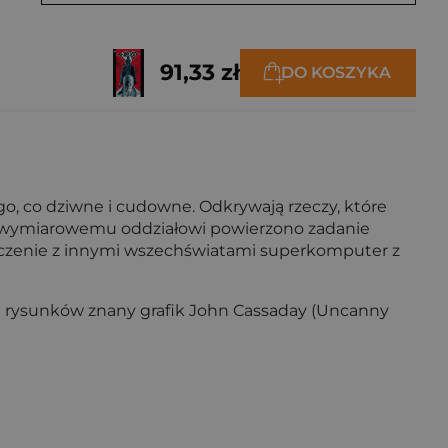
91,33 zł
DO KOSZYKA
go, co dziwne i cudowne. Odkrywają rzeczy, które
dzywymiarowemu oddziałowi powierzono zadanie
łączenie z innymi wszechświatami superkomputer z
rem rysunków znany grafik John Cassaday (Uncanny