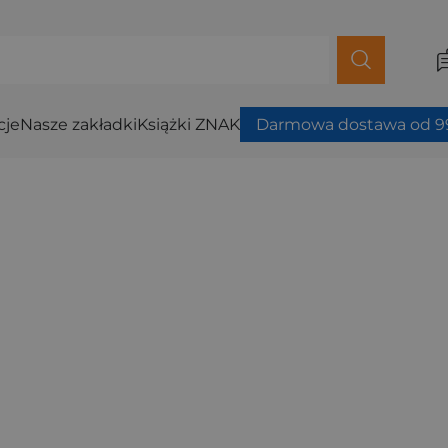
cje
Nasze zakładki
Książki ZNAK
Darmowa dostawa od 99