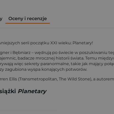
y
Oceny i recenzje
iejszych serii początku XXI wieku: Planetary!
agner i Bębniarz – wędrują po świecie w poszukiwaniu te
 tajemnic, badacze mrocznej historii świata. Temu mię
ywają więc sekrety paranormalne, takie jak mający po
czy zagubiona wyspa konających potworów.
arren Ellis (Transmetropolitan, The Wild Stone), a auto
siążki
Planetary