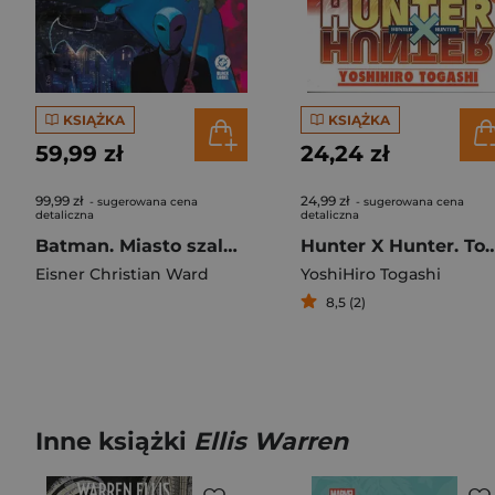
KSIĄŻKA
KSIĄŻKA
59,99 zł
24,24 zł
99,99 zł
24,99 zł
- sugerowana cena
- sugerowana cena
detaliczna
detaliczna
Batman. Miasto szaleństwa
Hunter X Hunter
Eisner Christian Ward
YoshiHiro Togashi
8,5 (2)
Inne książki
Ellis Warren