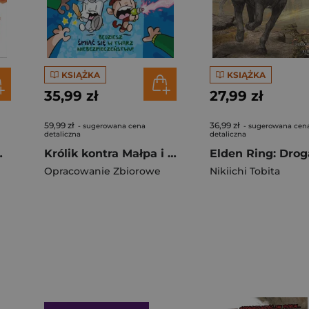
KSIĄŻKA
KSIĄŻKA
35,99 zł
27,99 zł
59,99 zł
36,99 zł
- sugerowana cena
- sugerowana cen
detaliczna
detaliczna
. Tom 26
Królik kontra Małpa i inwazja ludzi! Tom 2
Opracowanie Zbiorowe
Nikiichi Tobita