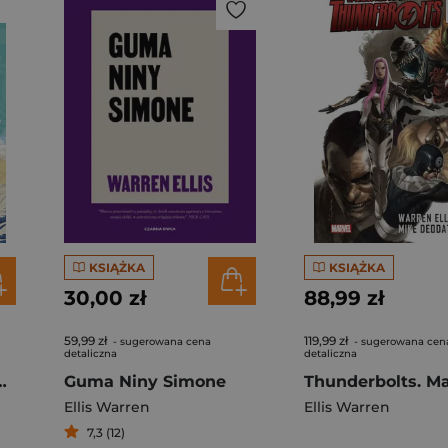
KSIĄŻKA
KSIĄŻKA
30,00 zł
88,99 zł
59,99 zł
119,99 zł
- sugerowana cena
- sugerowana cen
detaliczna
detaliczna
HEJT-u. Marvel Classic
Guma Niny Simone
Ellis Warren
Ellis Warren
7,3 (12)