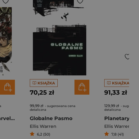
KSIĄŻKA
KSIĄŻKA
70,25 zł
91,33 zł
99,99 zł
129,99 zł
a
- sugerowana cena
- sugerowa
detaliczna
detaliczna
Thunderbolts. Marvel Classic
Globalne Pasmo
Planetary to
Ellis Warren
Ellis Warren
6,2 (50)
7,8 (41)