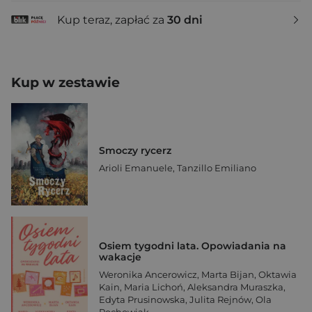
Kup teraz, zapłać za
30 dni
Kup w zestawie
Smoczy rycerz
Arioli Emanuele
,
Tanzillo Emiliano
Osiem tygodni lata. Opowiadania na
wakacje
Weronika Ancerowicz
,
Marta Bijan
,
Oktawia
Kain
,
Maria Lichoń
,
Aleksandra Muraszka
,
Edyta Prusinowska
,
Julita Rejnów
,
Ola