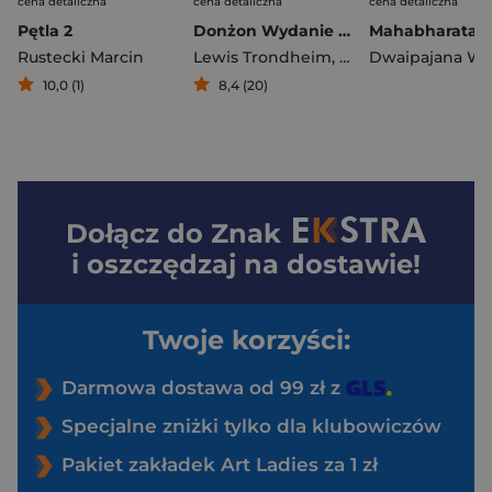
cena detaliczna
cena detaliczna
cena detaliczna
Pętla 2
Donżon Wydanie zbiorcze 7
Rustecki Marcin
Lewis Trondheim
,
Joann Sfar
Dwaipajana Wj
10,0 (1)
8,4 (20)
Dołącz do
Znak
i oszczędzaj na dostawie!
Twoje korzyści:
Darmowa dostawa od 99 zł z
Specjalne zniżki tylko dla klubowiczów
Pakiet zakładek Art Ladies za 1 zł