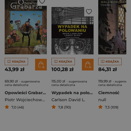
KSIĄŻKA
KSIĄŻKA
KSIĄŻKA
43,99 zł
100,28 zł
84,31 zł
69,90 zł
115,00 zł
119,99 zł
- sugerowana
- sugerowana
- sugerowa
cena detaliczna
cena detaliczna
cena detaliczna
Opowieści Grabarza
Wypadek na polowaniu Prawdziwa opowieść o zbrodni i poezji
Ciemność
Piotr Wojciechowski
Carlson David L.
null
7,0 (46)
7,8 (110)
7,3 (109)