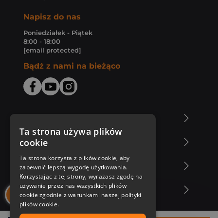
Napisz do nas
Poniedziałek - Piątek
8:00 - 18:00
[email protected]
Bądź z nami na bieżąco
O Księgarni Znak
Ta strona używa plików
cookie
Zakupy u nas
Ta strona korzysta z plików cookie, aby
Nasza oferta
zapewnić lepszą wygodę użytkowania.
Korzystając z tej strony, wyrażasz zgodę na
używanie przez nas wszystkich plików
Nasi autorzy
cookie zgodnie z warunkami naszej polityki
plików cookie.