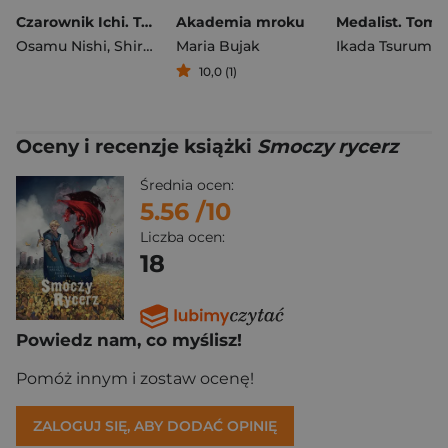
Czarownik Ichi. Tom 2
Akademia mroku
Medalist. Tom 1
Osamu Nishi
,
Shiro Usazaki
Maria Bujak
Ikada Tsuruma
10,0 (1)
Oceny i recenzje książki
Smoczy rycerz
Średnia ocen:
5.56
/10
Liczba ocen:
18
Powiedz nam, co myślisz!
Pomóż innym i zostaw ocenę!
ZALOGUJ SIĘ, ABY DODAĆ OPINIĘ