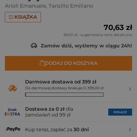
Arioli Emanuele
,
Tanzillo Emiliano
KSIĄŻKA
70,63 zł
99,00 zł
- sugerowana cena detaliczna
Zamów dziś, wyślemy w ciągu 24h!
DODAJ DO KOSZYKA
Darmowa dostawa od 399 zł
Do darmowej dostawy brakuje Ci 399,00 zł
Dostawa za 0 zł
dla
DOŁĄCZ
zamówień od 99 zł
Kup teraz, zapłać za
30 dni