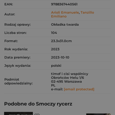
EAN:
9788367440561
Arioli Emanuele
,
Tanzillo
Autor:
Emiliano
Rodzaj oprawy:
Okładka twarda
Liczba stron:
104
Format:
23.3x31.0cm
Rok wydania:
2023
Data premiery:
2023-10-10
Język wydania:
polski
timof i cisi wspólnicy
Obrońców Helu 1/6
Podmiot
02-495 Warszawa
odpowiedzialny:
PL
e-mail:
[email protected]
Podobne do Smoczy rycerz