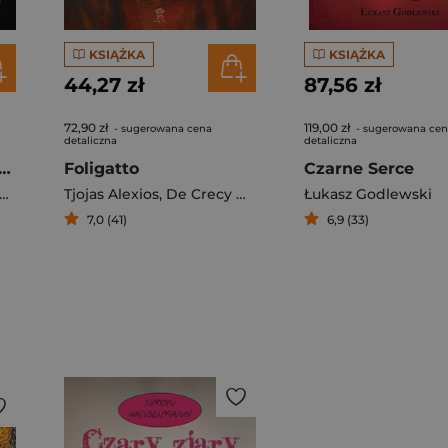
KSIĄŻKA
KSIĄŻKA
44,27 zł
87,56 zł
72,90 zł
119,00 zł
- sugerowana cena
- sugerowana ce
detaliczna
detaliczna
a i śmierć Odchodzenie
Foligatto
Czarne Serce
Tjojas Alexios
,
De Crecy Nicolas
Łukasz Godlewski
7,0 (41)
6,9 (33)