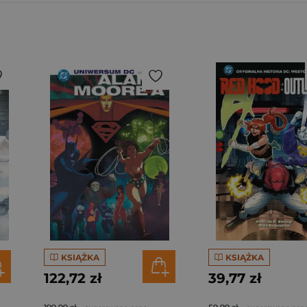
KSIĄŻKA
KSIĄŻKA
122,72 zł
39,77 zł