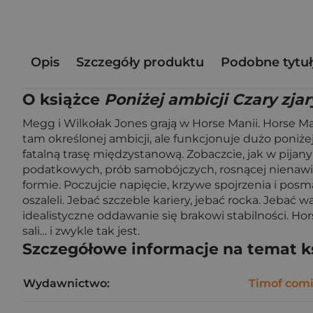
Opis
Szczegóły produktu
Podobne tytuł
O książce
Poniżej ambicji Czary zjar
Megg i Wilkołak Jones grają w Horse Manii. Horse Man
tam określonej ambicji, ale funkcjonuje dużo poniżej
fatalną trasę międzystanową. Zobaczcie, jak w pija
podatkowych, prób samobójczych, rosnącej nienawiśc
formie. Poczujcie napięcie, krzywe spojrzenia i po
oszaleli. Jebać szczeble kariery, jebać rocka. Jebać
idealistyczne oddawanie się brakowi stabilności. Hors
sali… i zwykle tak jest.
Szczegółowe informacje na temat k
Wydawnictwo:
Timof comi