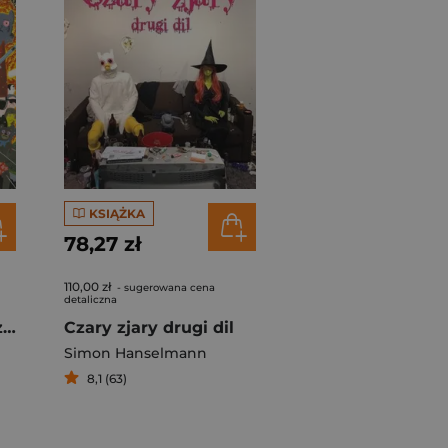
KSIĄŻKA
78,27 zł
110,00 zł
- sugerowana cena
detaliczna
Kwarantanna Czary zjary 4
Czary zjary drugi dil
Simon Hanselmann
8,1 (63)