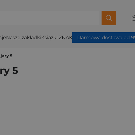
cje
Nasze zakładki
Książki ZNAK
Darmowa dostawa od 99
jary 5
ry 5