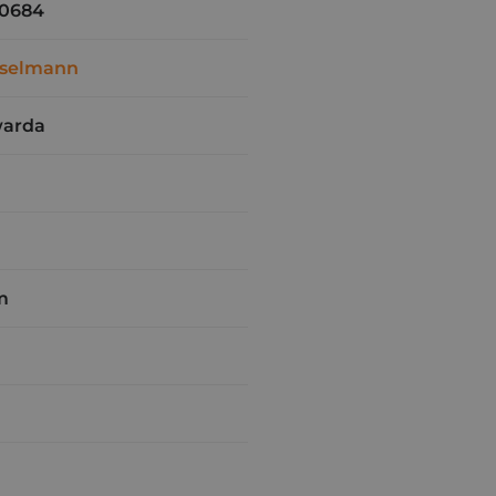
0684
selmann
warda
m