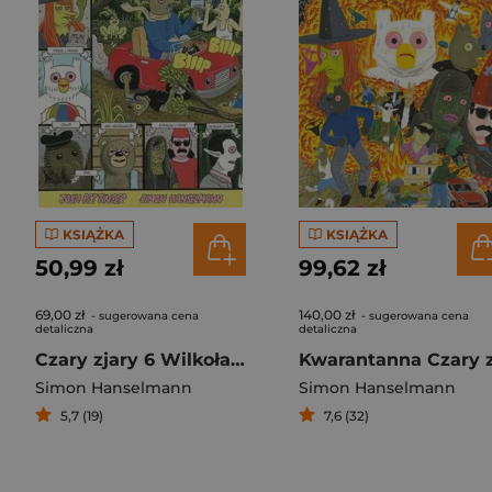
KSIĄŻKA
KSIĄŻKA
50,99 zł
99,62 zł
69,00 zł
140,00 zł
- sugerowana cena
- sugerowana cena
detaliczna
detaliczna
Czary zjary 6 Wilkołak Jones i synowie
Simon Hanselmann
Simon Hanselmann
5,7 (19)
7,6 (32)