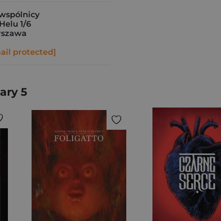
i wspólnicy
elu 1/6
rszawa
ail protected]
ary 5