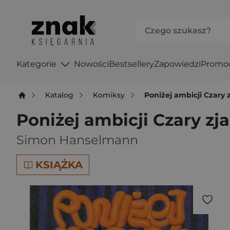
Kategorie
Nowości
Bestsellery
Zapowiedzi
Promo
Katalog
Komiksy
Poniżej ambicji Czary z
Poniżej ambicji Czary zja
Simon Hanselmann
KSIĄŻKA