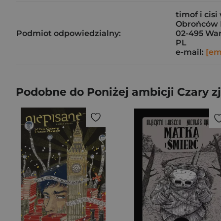
timof i cis
Obrońców H
Podmiot odpowiedzialny:
02-495 Wa
PL
e-mail:
[em
Podobne do Poniżej ambicji Czary zj