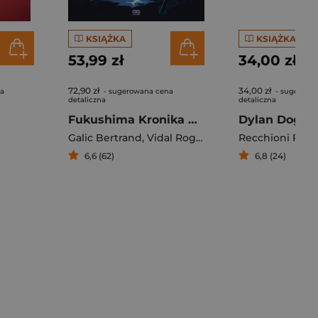
KSIĄŻKA
KSIĄŻKA
53,99 zł
34,00 zł
72,90 zł
34,00 zł
na
- sugerowana cena
- sugerowa
detaliczna
detaliczna
Fukushima Kronika wypadku bez końca
Galic Bertrand
,
Vidal Roger
Recchioni Robe
6,6 (62)
6,8 (24)