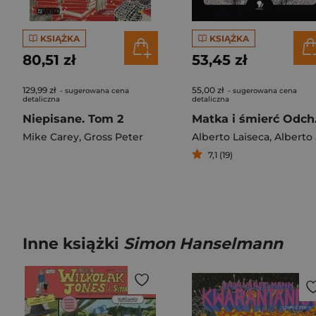
KSIĄŻKA
KSIĄŻKA
80,51 zł
53,45 zł
129,99 zł
55,00 zł
- sugerowana cena
- sugerowana cena
detaliczna
detaliczna
Niepisane. Tom 2
Matk
Mike Carey
,
Gross Peter
Alberto Laiseca
,
Alberto Chimal
7,1 (19)
Inne książki
Simon Hanselmann