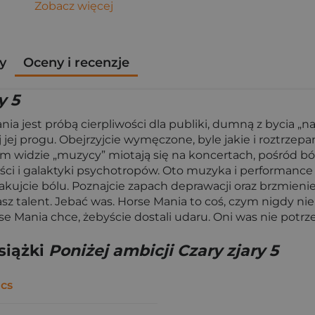
Zobacz więcej
y
Oceny i recenzje
y 5
ia jest próbą cierpliwości dla publiki, dumną z bycia „na
 jej progu. Obejrzyjcie wymęczone, byle jakie i roztrzep
nym widzie „muzycy” miotają się na koncertach, pośród 
i i galaktyki psychotropów. Oto muzyka i performance w
smakujcie bólu. Poznajcie zapach deprawacji oraz brzmie
 wasz talent. Jebać was. Horse Mania to coś, czym nigdy ni
e Mania chce, żebyście dostali udaru. Oni was nie potrzeb
siążki
Poniżej ambicji Czary zjary 5
cs