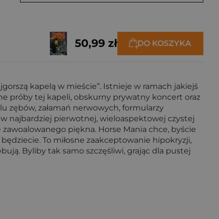
50,99 zł
DO KOSZYKA
jgorszą kapelą w mieście”. Istnieje w ramach jakiejś
ane próby tej kapeli, obskurny prywatny koncert oraz
bólu zębów, załamań nerwowych, formularzy
 najbardziej pierwotnej, wieloaspektowej czystej
nie zawoalowanego piękna. Horse Mania chce, byście
e będziecie. To miłosne zaakceptowanie hipokryzji,
ują. Byliby tak samo szczęśliwi, grając dla pustej