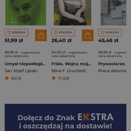
KSIĄŻKA
KSIĄŻKA
KSIĄŻKA
51,99 zł
26,40 zł
45,46 zł
69,90 zł
34,00 zł
59,90 zł
- sugerowana
- sugerowana
- sugerowa
cena detaliczna
cena detaliczna
cena detaliczna
Umysł niepodległy. Autobiografia odczytana
Frida. Wojna mojej nieznanej babki
Jan Józef Lipski
Nina F. Grunfeld
Praca zbiorowa
8,0 (1)
7,1 (23)
Dołącz do
Znak
i oszczędzaj na dostawie!