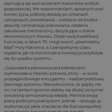
zajmującą się wyznaczaniem kierunków polityki
gospodarczej. We wspomnieniach, spisanych pod
koniec życia, półtorej dekady po zmianach
ustrojowych, przedstawia – widziane od środka –
absurdy centralnego planowania, odsłania
zakulisowe mechanizmy, decydujące o stanie
ekonomicznym Peerelu. Dzięki swej kwalifikacji
hutniczej, w latach 70. mógł ocenić „piramidalny
błąd” Huty Katowice, a z perspektywy czasu
wyjaśnia, jak ta monstrualna inwestycja przyłożyła
się do upadku systemu.
„Gospodarka planowa przed półwieczem
wykreowała w Peerelu potwora, który – w aurze
propagandowego entuzjazmu – nadżarł podstawy
dawnego systemu. Niewykluczone, że gdyby nie
on, na tamtym gruncie dałoby się dłużej utrzymać
ówczesną samozwańczą władzę. Planista swoją
pracą podtrzymywał system, jednak – opisując ją –
wytłumaczył, jakie znaczenie dla Rzeczpospolitej
miało śląskie natarcie partyjnych notabli.