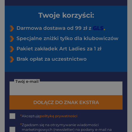
Twoje korzyści:
Darmowa dostawa od 99 zł z
Specjalne zniżki tylko dla klubowiczów
Pakiet zakładek Art Ladies za 1 zł
Brak opłat za uczestnictwo
Twój e-mail
DOŁĄCZ DO ZNAK EKSTRA
*
Akceptuję
politykę prywatności
*
Zgadzam się na otrzymywanie wiadomości
marketingowych (newsletter) na podany
e-mail
na