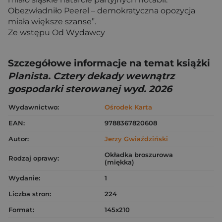
Obezwładniło Peerel – demokratyczna opozycja
miała większe szanse”.
Ze wstępu Od Wydawcy
Szczegółowe informacje na temat książki
Planista. Cztery dekady wewnątrz
gospodarki sterowanej wyd. 2026
Wydawnictwo:
Ośrodek Karta
EAN:
9788367820608
Autor:
Jerzy Gwiaździński
Okładka broszurowa
Rodzaj oprawy:
(miękka)
Wydanie:
1
Liczba stron:
224
Format:
145x210