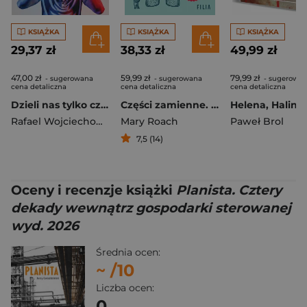
KSIĄŻKA
KSIĄŻKA
KSIĄŻKA
29,37 zł
38,33 zł
49,99 zł
47,00 zł
59,99 zł
79,99 zł
- sugerowana
- sugerowana
- sugerowa
cena detaliczna
cena detaliczna
cena detaliczna
Dzieli nas tylko czas…
Części zamienne. Co współczesna medycyna potrafi zrobić z ludzkim ciałem
Rafael Wojciechowski
Mary Roach
Paweł Brol
7,5 (14)
Oceny i recenzje książki
Planista. Cztery
dekady wewnątrz gospodarki sterowanej
wyd. 2026
Średnia ocen:
~
/10
Liczba ocen:
0