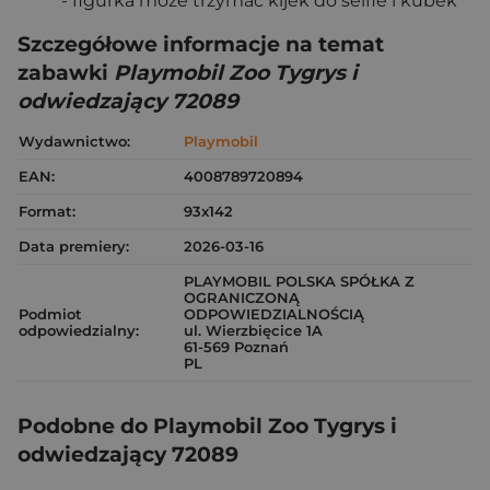
- figurka może trzymać kijek do selfie i kubek
Szczegółowe informacje na temat
zabawki
Playmobil Zoo Tygrys i
odwiedzający 72089
Wydawnictwo:
Playmobil
EAN:
4008789720894
Format:
93x142
Data premiery:
2026-03-16
PLAYMOBIL POLSKA SPÓŁKA Z
OGRANICZONĄ
Podmiot
ODPOWIEDZIALNOŚCIĄ
odpowiedzialny:
ul. Wierzbięcice 1A
61-569 Poznań
PL
Podobne do Playmobil Zoo Tygrys i
odwiedzający 72089