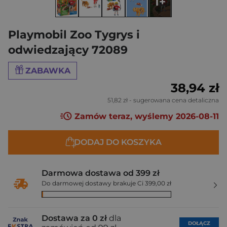
1+
Playmobil Zoo Tygrys i
odwiedzający 72089
ZABAWKA
38,94 zł
51,82 zł
- sugerowana cena detaliczna
Zamów teraz, wyślemy 2026-08-11
DODAJ DO KOSZYKA
Darmowa dostawa od 399 zł
Do darmowej dostawy brakuje Ci 399,00 zł
Dostawa za 0 zł
dla
DOŁĄCZ