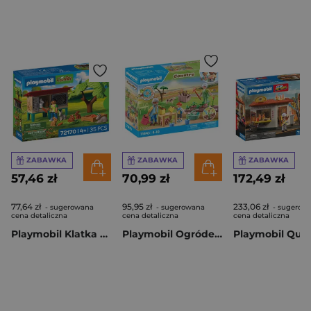
ZABAWKA
ZABAWKA
ZABAWKA
57,46 zł
70,99 zł
172,49 zł
77,64 zł
95,95 zł
233,06 zł
- sugerowana
- sugerowana
- sugerow
cena detaliczna
cena detaliczna
cena detaliczna
Playmobil Klatka dla królików 72170
Playmobil Ogródek warzywny u dziadków 71443