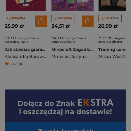
KSIĄŻKA
KSIĄŻKA
KSIĄŻKA
25,99 zł
24,51 zł
26,99 zł
39,99 zł
34,99 zł
39,99 zł
- sugerowana
- sugerowana
- sugerowa
cena detaliczna
cena detaliczna
cena detaliczna
Jak stawiać granice
Minecraft Zagadki i zabawy logiczne
Aleksandra Borowska
Mrowiec Justyna
,
Katarzyna Pluta
Alison Westfahl
8,7 (9)
Dołącz do
Znak
i oszczędzaj na dostawie!