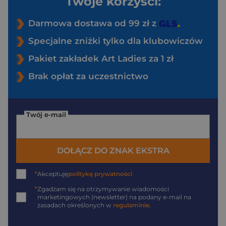
Twoje korzyści:
Darmowa dostawa od 99 zł z
Specjalne zniżki tylko dla klubowiczów
Pakiet zakładek Art Ladies za 1 zł
Brak opłat za uczestnictwo
Twój e-mail
DOŁĄCZ DO ZNAK EKSTRA
*
Akceptuję
politykę prywatności
*
Zgadzam się na otrzymywanie wiadomości
marketingowych (newsletter) na podany
e-mail
na
zasadach określonych w
regulaminie
.