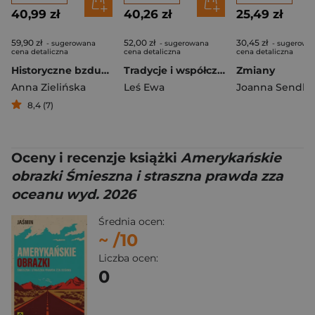
40,99 zł
40,26 zł
25,49 zł
59,90 zł
52,00 zł
30,45 zł
- sugerowana
- sugerowana
- sugerowa
cena detaliczna
cena detaliczna
cena detaliczna
Historyczne bzdury o średniowieczu. Jak naprawdę żyło się w czasach dam i rycerzy?
Tradycje i współczesność polskiej samoorganizacji obywatelskiej. Wybrane wątki z dziejów instytucji
Zmiany
Anna Zielińska
Leś Ewa
Joanna Sendla
8,4 (7)
Oceny i recenzje książki
Amerykańskie
obrazki Śmieszna i straszna prawda zza
oceanu wyd. 2026
Średnia ocen:
~
/10
Liczba ocen:
0