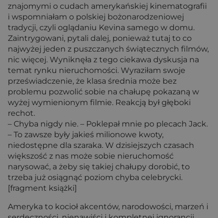
znajomymi o cudach amerykańskiej kinematografii
i wspomniałam o polskiej bożonarodzeniowej
tradycji, czyli oglądaniu Kevina samego w domu.
Zaintrygowani, pytali dalej, ponieważ tutaj to co
najwyżej jeden z puszczanych świątecznych filmów,
nic więcej. Wyniknęła z tego ciekawa dyskusja na
temat rynku nieruchomości. Wyraziłam swoje
przeświadczenie, że klasa średnia może bez
problemu pozwolić sobie na chałupę pokazaną w
wyżej wymienionym filmie. Reakcją był głęboki
rechot.
– Chyba nigdy nie. – Poklepał mnie po plecach Jack.
– To zawsze były jakieś milionowe kwoty,
niedostępne dla szaraka. W dzisiejszych czasach
większość z nas może sobie nieruchomość
narysować, a żeby się takiej chałupy dorobić, to
trzeba już osiągnąć poziom chyba celebrycki.
[fragment książki]
Ameryka to kocioł akcentów, narodowości, marzeń i
serdeczności, nienawiści i kompletnej ignorancji,