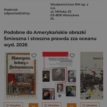
Wydawnictwo RM sp. z
o.o.
Podmiot
ul. Mińska 25
odpowiedzialny:
03-808 Warszawa
PL
Podobne do Amerykańskie obrazki
Śmieszna i straszna prawda zza oceanu
wyd. 2026
KSIĄŻKA
KSIĄŻKA
KSIĄŻKA