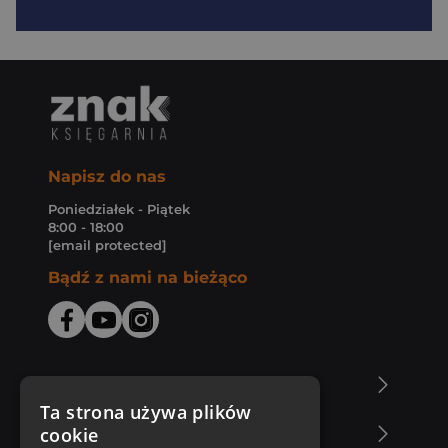
Napisz do nas
Poniedziałek - Piątek
8:00 - 18:00
[email protected]
Bądź z nami na bieżąco
O Księgarni Znak
Ta strona używa plików
cookie
Zakupy u nas