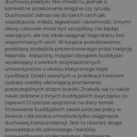
duchowej praktyki. Nie chodzi tu jednak o
konkretne przekonania religijne czy rytuały.
Duchowość odnosi się do takich cech jak:
współczucie, miłość, łagodność i skromność. Innymi
słowy, człowiek może być szczęśliwy, nie będąc
wierzącym, ale nie zdoła osiągnąć tego stanu bez
wspomnianych cech. W książce przedstawiono
podstawy podejścia prezentowanego przez tradycję
Nalanda - klasyczny, indyjski obrządek buddyjski
wyrastający z wielkich przyklasztornych
uniwersytetów z okresu klasycznego tejże
cywilizacji. Dzięki zawartym w publikacji treściom
zyskasz wiedzę ułatwiającą poznawanie
poszczególnych stopni ścieżki. Znalazły się tu także
nauki zebrane z innych buddyjskich zwyczajów, co
zapewni Ci szersze spojrzenie na dany temat.
Stosowanie buddyjskich zasad podczas pracy w
świecie i dla świata umożliwia tylko osiągnięcie
duchowej transcendencji. Jest to również droga
prowadząca do zdrowszego i bardziej
sprawiedliwego społeczeństwa. Ważniejsze