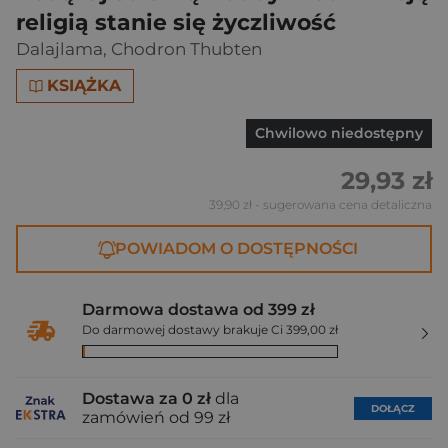
religią stanie się życzliwość
Dalajlama
,
Chodron Thubten
KSIĄŻKA
Chwilowo niedostępny
29,93 zł
39,90 zł
- sugerowana cena detaliczna
POWIADOM O DOSTĘPNOŚCI
Darmowa dostawa od 399 zł
Do darmowej dostawy brakuje Ci 399,00 zł
Dostawa za 0 zł
dla
DOŁĄCZ
zamówień od 99 zł