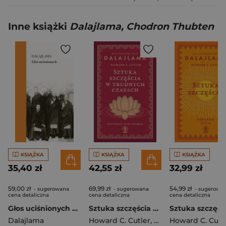
Inne książki
Dalajlama, Chodron Thubten
KSIĄŻKA
KSIĄŻKA
KSIĄŻKA
35,40 zł
42,55 zł
32,99 zł
59,00 zł
69,99 zł
54,99 zł
- sugerowana
- sugerowana
- sugerowa
cena detaliczna
cena detaliczna
cena detaliczna
Głos uciśnionych Siedem dekad walki z Chinami o mój kraj i naród
Sztuka szczęścia w trudnych czasach wyd. 2024
Dalajlama
Howard C. Cutler
,
Dalajlama
Howard C. Cutl