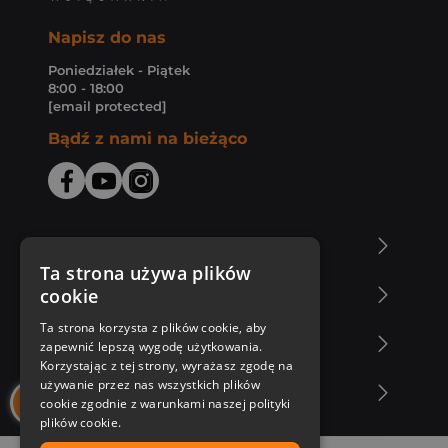
Napisz do nas
Poniedziałek - Piątek
8:00 - 18:00
[email protected]
Bądź z nami na bieżąco
O Księgarni Znak
Ta strona używa plików
cookie
Zakupy u nas
Ta strona korzysta z plików cookie, aby
Nasza oferta
zapewnić lepszą wygodę użytkowania.
Korzystając z tej strony, wyrażasz zgodę na
używanie przez nas wszystkich plików
Nasi autorzy
cookie zgodnie z warunkami naszej polityki
plików cookie.