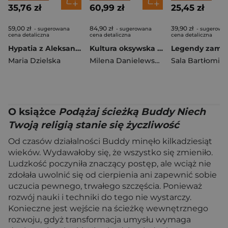
35,76 zł
60,99 zł
25,45 zł
59,00 zł
84,90 zł
39,90 zł
- sugerowana
- sugerowana
- sugerowa
cena detaliczna
cena detaliczna
cena detaliczna
Hypatia z Aleksandrii wyd. 4
Kultura oksywska na prawobrzeżnym Dolnym Powiślu
Maria Dzielska
Milena Danielewska-Teska
O książce
Podążaj ścieżką Buddy Niech
Twoją religią stanie się życzliwość
Od czasów działalności Buddy minęło kilkadziesiąt
wieków. Wydawałoby się, że wszystko się zmieniło.
Ludzkość poczyniła znaczący postęp, ale wciąż nie
zdołała uwolnić się od cierpienia ani zapewnić sobie
uczucia pewnego, trwałego szczęścia. Ponieważ
rozwój nauki i techniki do tego nie wystarczy.
Konieczne jest wejście na ścieżkę wewnętrznego
rozwoju, gdyż transformacja umysłu wymaga