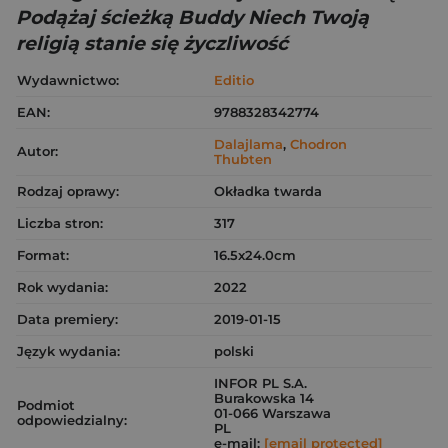
Podążaj ścieżką Buddy Niech Twoją
religią stanie się życzliwość
Wydawnictwo:
Editio
EAN:
9788328342774
Dalajlama
,
Chodron
Autor:
Thubten
Rodzaj oprawy:
Okładka twarda
Liczba stron:
317
Format:
16.5x24.0cm
Rok wydania:
2022
Data premiery:
2019-01-15
Język wydania:
polski
INFOR PL S.A.
Burakowska 14
Podmiot
01-066 Warszawa
odpowiedzialny:
PL
e-mail:
[email protected]