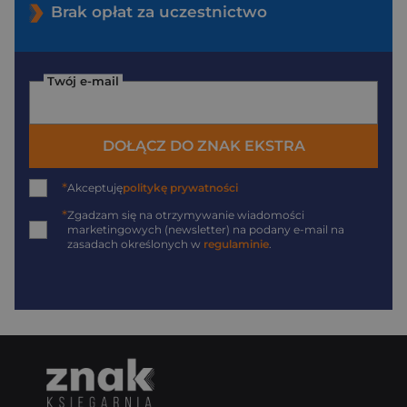
Brak opłat za uczestnictwo
Twój e-mail
DOŁĄCZ DO ZNAK EKSTRA
*
Akceptuję
politykę prywatności
*
Zgadzam się na otrzymywanie wiadomości
marketingowych (newsletter) na podany
e-mail
na
zasadach określonych w
regulaminie
.