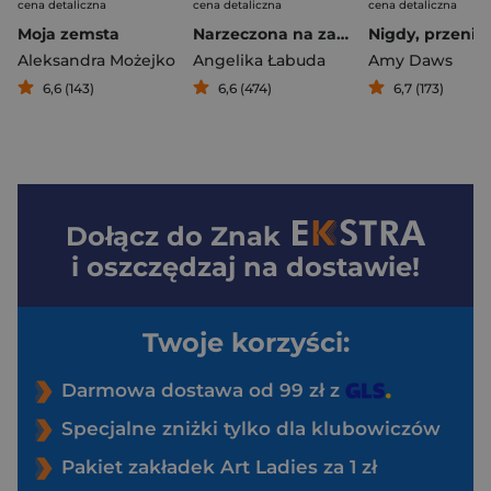
cena detaliczna
cena detaliczna
cena detaliczna
Moja zemsta
Narzeczona na zamówienie
Aleksandra Możejko
Angelika Łabuda
Amy Daws
6,6 (143)
6,6 (474)
6,7 (173)
Dołącz do
Znak
i oszczędzaj na dostawie!
Twoje korzyści:
Darmowa dostawa od 99 zł z
Specjalne zniżki tylko dla klubowiczów
Pakiet zakładek Art Ladies za 1 zł