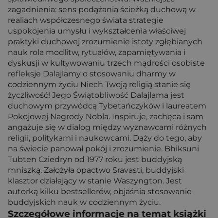
zagadnienia: sens podążania ścieżką duchową w
realiach współczesnego świata strategie
uspokojenia umysłu i wykształcenia właściwej
praktyki duchowej zrozumienie istoty zgłębianych
nauk rola modlitw, rytuałów, zapamiętywania i
dyskusji w kultywowaniu trzech mądrości osobiste
refleksje Dalajlamy o stosowaniu dharmy w
codziennym życiu Niech Twoją religią stanie się
życzliwość! Jego Świątobliwość Dalajlama jest
duchowym przywódcą Tybetańczyków i laureatem
Pokojowej Nagrody Nobla. Inspiruje, zachęca i sam
angażuje się w dialog między wyznawcami różnych
religii, politykami i naukowcami. Dąży do tego, aby
na świecie panował pokój i zrozumienie. Bhiksuni
Tubten Cziedryn od 1977 roku jest buddyjską
mniszką. Założyła opactwo Sravasti, buddyjski
klasztor działający w stanie Waszyngton. Jest
autorką kilku bestsellerów, objaśnia stosowanie
buddyjskich nauk w codziennym życiu.
Szczegółowe informacje na temat książki