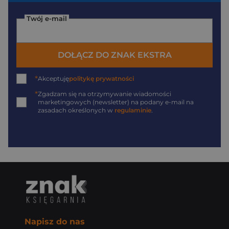
Twój e-mail
DOŁĄCZ DO ZNAK EKSTRA
*
Akceptuję
politykę prywatności
*
Zgadzam się na otrzymywanie wiadomości
marketingowych (newsletter) na podany
e-mail
na
zasadach określonych w
regulaminie
.
Napisz do nas