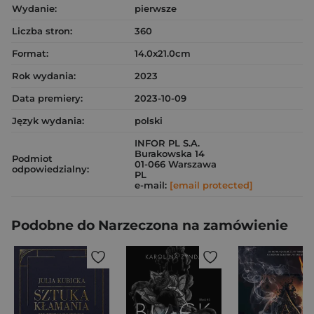
Wydanie:
pierwsze
Liczba stron:
360
Format:
14.0x21.0cm
Rok wydania:
2023
Data premiery:
2023-10-09
Język wydania:
polski
INFOR PL S.A.
Burakowska 14
Podmiot
01-066 Warszawa
odpowiedzialny:
PL
e-mail:
[email protected]
Podobne do Narzeczona na zamówienie