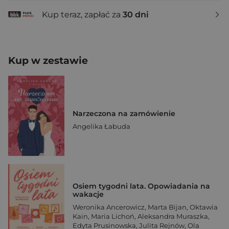
Kup teraz, zapłać za
30 dni
Kup w zestawie
Narzeczona na zamówienie
Angelika Łabuda
Osiem tygodni lata. Opowiadania na
wakacje
Weronika Ancerowicz
,
Marta Bijan
,
Oktawia
Kain
,
Maria Lichoń
,
Aleksandra Muraszka
,
Edyta Prusinowska
,
Julita Rejnów
,
Ola