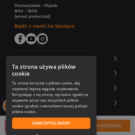
Poniedziałek - Piątek
8:00 - 18:00
[email protected]
Bądź z nami na bieżąco
O Księgarni Znak
Ta strona używa plików
cookie
Zakupy u nas
Ta strona korzysta z plików cookie, aby
Nasza oferta
zapewnić lepszą wygodę użytkowania.
Korzystając z tej strony, wyrażasz zgodę na
używanie przez nas wszystkich plików
Nasi autorzy
cookie zgodnie z warunkami naszej polityki
plików cookie.
ZAAKCEPTUJ ZGODY
32,40 zł
DO KOSZYKA