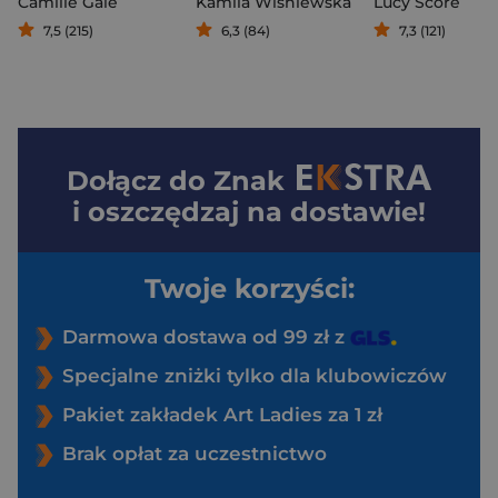
Camille Gale
Kamila Wiśniewska
Lucy Score
7,5 (215)
6,3 (84)
7,3 (121)
Dołącz do
Znak
i oszczędzaj na dostawie!
Twoje korzyści:
Darmowa dostawa od 99 zł z
Specjalne zniżki tylko dla klubowiczów
Pakiet zakładek Art Ladies za 1 zł
Brak opłat za uczestnictwo