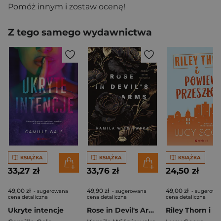
Pomóż innym i zostaw ocenę!
Z tego samego wydawnictwa
KSIĄŻKA
KSIĄŻKA
KSIĄŻKA
33,27 zł
33,76 zł
24,50 zł
49,00 zł
49,90 zł
49,00 zł
- sugerowana
- sugerowana
- sugerowa
cena detaliczna
cena detaliczna
cena detaliczna
Ukryte intencje
Rose in Devil's Arms. Miłość mimo wszystko