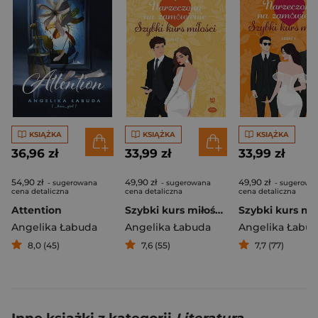
KSIĄŻKA
KSIĄŻKA
KSIĄŻKA
36,96 zł
33,99 zł
33,99 zł
54,90 zł
49,90 zł
49,90 zł
- sugerowana
- sugerowana
- sugerowa
cena detaliczna
cena detaliczna
cena detaliczna
Attention
Szybki kurs miłości. Narzeczona na zamówienie. Część 2
Angelika Łabuda
Angelika Łabuda
Angelika Łabu
8,0 (45)
7,6 (55)
7,7 (77)