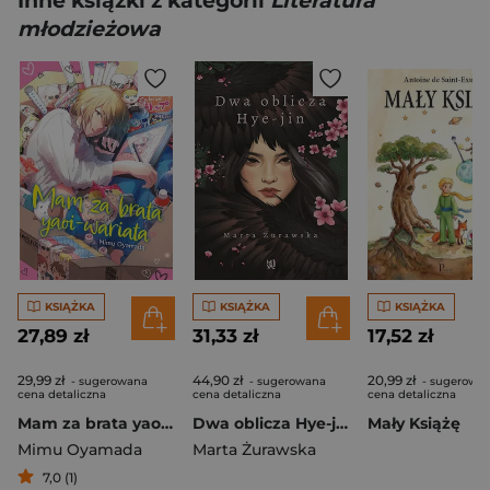
Inne książki z kategorii
Literatura
młodzieżowa
KSIĄŻKA
KSIĄŻKA
KSIĄŻKA
27,89 zł
31,33 zł
17,52 zł
29,99 zł
44,90 zł
20,99 zł
- sugerowana
- sugerowana
- sugerowa
cena detaliczna
cena detaliczna
cena detaliczna
Mam za brata yaoi-wariata
Dwa oblicza Hye-jin
Mały Książę
Mimu Oyamada
Marta Żurawska
7,0 (1)