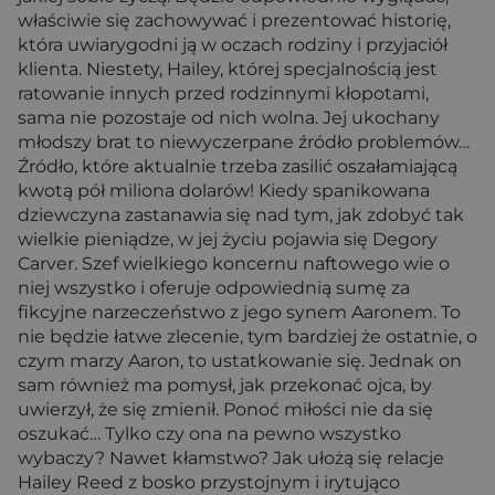
właściwie się zachowywać i prezentować historię,
która uwiarygodni ją w oczach rodziny i przyjaciół
klienta. Niestety, Hailey, której specjalnością jest
ratowanie innych przed rodzinnymi kłopotami,
sama nie pozostaje od nich wolna. Jej ukochany
młodszy brat to niewyczerpane źródło problemów…
Źródło, które aktualnie trzeba zasilić oszałamiającą
kwotą pół miliona dolarów! Kiedy spanikowana
dziewczyna zastanawia się nad tym, jak zdobyć tak
wielkie pieniądze, w jej życiu pojawia się Degory
Carver. Szef wielkiego koncernu naftowego wie o
niej wszystko i oferuje odpowiednią sumę za
fikcyjne narzeczeństwo z jego synem Aaronem. To
nie będzie łatwe zlecenie, tym bardziej że ostatnie, o
czym marzy Aaron, to ustatkowanie się. Jednak on
sam również ma pomysł, jak przekonać ojca, by
uwierzył, że się zmienił. Ponoć miłości nie da się
oszukać… Tylko czy ona na pewno wszystko
wybaczy? Nawet kłamstwo? Jak ułożą się relacje
Hailey Reed z bosko przystojnym i irytująco