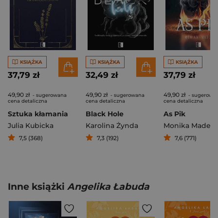
KSIĄŻKA
KSIĄŻKA
KSIĄŻKA
37,79 zł
32,49 zł
37,79 zł
49,90 zł
49,90 zł
49,90 zł
- sugerowana
- sugerowana
- sugerowa
cena detaliczna
cena detaliczna
cena detaliczna
Sztuka kłamania
Black Hole
As Pik
Julia Kubicka
Karolina Żynda
Monika Madej
7,5 (368)
7,3 (192)
7,6 (771)
Inne książki
Angelika Łabuda