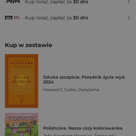
Kup teraz, zapłać za
30 dni
Kup teraz, zapłać za
30 dni
Kup w zestawie
Sztuka szczęścia. Poradnik życia wyd.
2024
Howard C. Cutler
,
Dalajlama
Polishcore. Nasza cozy kolorowanka
Zofia Ejsymont-Stępniak „Timka.ink”