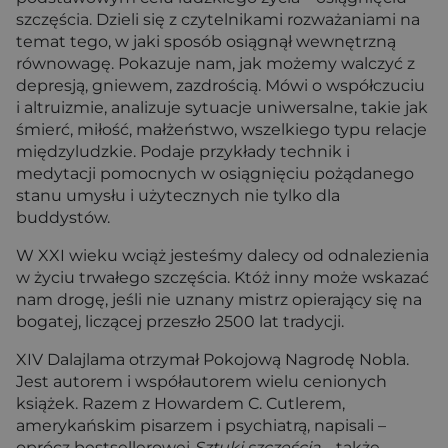
szczęścia. Dzieli się z czytelnikami rozważaniami na
temat tego, w jaki sposób osiągnął wewnętrzną
równowagę. Pokazuje nam, jak możemy walczyć z
depresją, gniewem, zazdrością. Mówi o współczuciu
i altruizmie, analizuje sytuacje uniwersalne, takie jak
śmierć, miłość, małżeństwo, wszelkiego typu relacje
międzyludzkie. Podaje przykłady technik i
medytacji pomocnych w osiągnięciu pożądanego
stanu umysłu i użytecznych nie tylko dla
buddystów.
W XXI wieku wciąż jesteśmy dalecy od odnalezienia
w życiu trwałego szczęścia. Któż inny może wskazać
nam drogę, jeśli nie uznany mistrz opierający się na
bogatej, liczącej przeszło 2500 lat tradycji.
XIV Dalajlama otrzymał Pokojową Nagrodę Nobla.
Jest autorem i współautorem wielu cenionych
książek. Razem z Howardem C. Cutlerem,
amerykańskim pisarzem i psychiatrą, napisali –
oprócz bestsellerowej
Sztuki szczęścia
– także