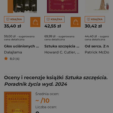
KSIĄŻKA
KSIĄŻKA
KSIĄŻKA
35,40 zł
42,55 zł
30,42 zł
59,00 zł
69,99 zł
44,40 zł
- sugerowana
- sugerowana
- sugerowa
cena detaliczna
cena detaliczna
cena detaliczna
Głos uciśnionych Siedem dekad walki z Chinami o mój kraj i naród
Sztuka szczęścia w trudnych czasach wyd. 2024
Dalajlama
Howard C. Cutler
,
Dalajlama
8,0 (4)
Oceny i recenzje książki
Sztuka szczęścia.
Poradnik życia wyd. 2024
Średnia ocen:
~
/10
Liczba ocen: