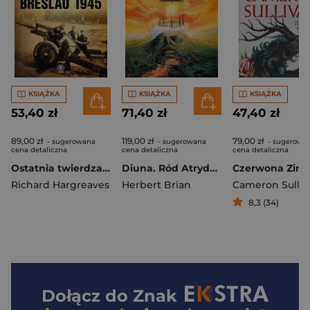
KSIĄŻKA
KSIĄŻKA
KSIĄŻKA
53,40 zł
71,40 zł
47,40 zł
89,00 zł
119,00 zł
79,00 zł
- sugerowana
- sugerowana
- sugerowa
cena detaliczna
cena detaliczna
cena detaliczna
Ostatnia twierdza Hitlera. Breslau 1945
Diuna. Ród Atrydów
Czerwona Zim
Richard Hargreaves
Herbert Brian
Cameron Sulliv
8,3 (34)
Dołącz do
Znak