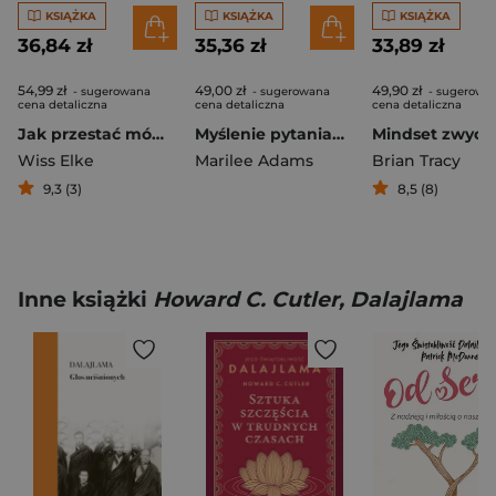
KSIĄŻKA
KSIĄŻKA
KSIĄŻKA
36,84 zł
35,36 zł
33,89 zł
54,99 zł
49,00 zł
49,90 zł
- sugerowana
- sugerowana
- sugerowa
cena detaliczna
cena detaliczna
cena detaliczna
Jak przestać mówić i zacząć rozmawiać. Sokrates w praktyce
Myślenie pytaniami wyd. 2026
Wiss Elke
Marilee Adams
Brian Tracy
9,3 (3)
8,5 (8)
Inne książki
Howard C. Cutler, Dalajlama