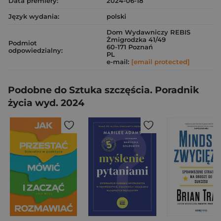
Data premiery:
2024-06-18
Język wydania:
polski
Dom Wydawniczy REBIS
Żmigrodzka 41/49
Podmiot
60-171 Poznań
odpowiedzialny:
PL
e-mail:
[email protected]
Podobne do Sztuka szczęścia. Poradnik
życia wyd. 2024