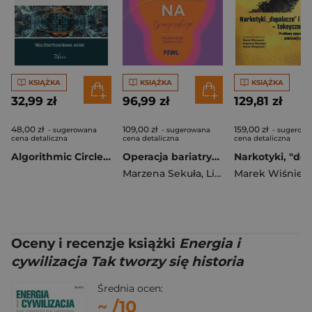
KSIĄŻKA
KSIĄŻKA
KSIĄŻKA
32,99 zł
96,99 zł
129,81 zł
48,00 zł
109,00 zł
159,00 zł
- sugerowana
- sugerowana
- sugerow
cena detaliczna
cena detaliczna
cena detaliczna
Algorithmic Circle. Exploring Digital Safety and Competence Through Collective Autoethnography
Operacja bariatryczna. Życie przed i po
Marzena Sekuła
,
Lisik Wojciech
Oceny i recenzje książki
Energia i
cywilizacja Tak tworzy się historia
Średnia ocen:
~
/10