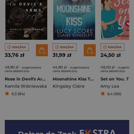
KSIĄŻKA
KSIĄŻKA
KSIĄŻKA
33,76 zł
31,99 zł
24,50 zł
49,90 zł
44,90 zł
49,00 zł
- sugerowana
- sugerowana
- sugerowa
cena detaliczna
cena detaliczna
cena detaliczna
Rose in Devil's Arms. Miłość mimo wszystko
Moonshine Kiss Tajemnicze miasteczko Bootleg Springs
Kamila Wiśniewska
Kingsley Claire
Amy Lea
6,3 (84)
6,4 (165)