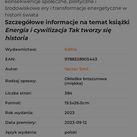
konsekwencje społeczne, polityczne i
środowiskowe ery i transformacje energetyczne w
historii świata
Szczegółowe informacje na temat książki
Energia i cywilizacja Tak tworzy się
historia
Wydawnictwo:
Editio
EAN:
9788328905443
Autor:
Vaclav Smil
Okładka broszurowa
Rodzaj oprawy:
(miękka)
Liczba stron:
384
Format:
19.5x26.0cm
Rok wydania:
2023
Data premiery:
2023-09-12
Język wydania:
polski