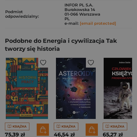
INFOR PL S.A.
Burakowska 14
Podmiot
01-066 Warszawa
odpowiedzialny:
PL
e-mail:
[email protected]
Podobne do Energia i cywilizacja Tak
tworzy się historia
KSIĄŻKA
KSIĄŻKA
KSIĄŻKA
75,39 zł
46,54 zł
65,27 zł