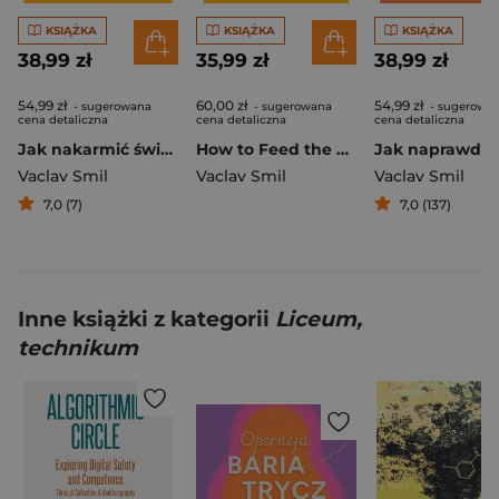
KSIĄŻKA
KSIĄŻKA
KSIĄŻKA
38,99 zł
35,99 zł
38,99 zł
54,99 zł
60,00 zł
54,99 zł
- sugerowana
- sugerowana
- sugerowa
cena detaliczna
cena detaliczna
cena detaliczna
Jak nakarmić świat. Historia i przyszłość żywności
How to Feed the World wer. angielska
Vaclav Smil
Vaclav Smil
Vaclav Smil
7,0 (7)
7,0 (137)
Inne książki z kategorii
Liceum,
technikum