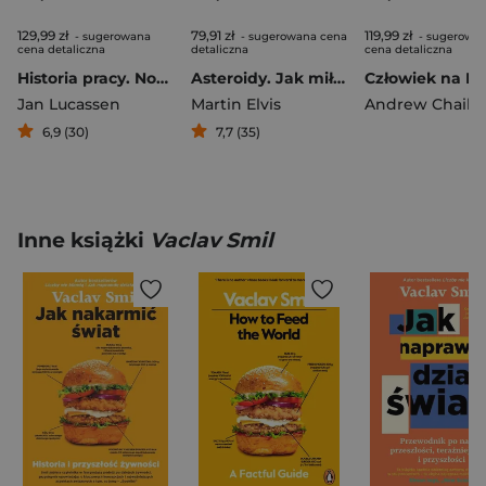
129,99 zł
79,91 zł
119,99 zł
- sugerowana
- sugerowana cena
- sugerowa
cena detaliczna
detaliczna
cena detaliczna
Historia pracy. Nowe dzieje ludzkości
Asteroidy. Jak miłość, strach i chciwość zadecydują o naszej przyszłości w kosmosie
Jan Lucassen
Martin Elvis
Andrew Chaiki
6,9 (30)
7,7 (35)
Inne książki
Vaclav Smil