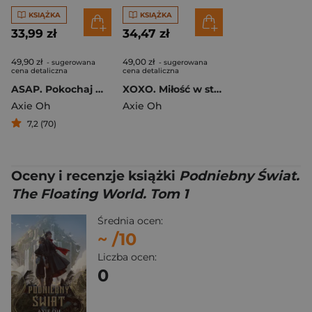
KSIĄŻKA
KSIĄŻKA
33,99 zł
34,47 zł
49,90 zł
49,00 zł
- sugerowana
- sugerowana
cena detaliczna
cena detaliczna
ASAP. Pokochaj w rytmie K-pop
XOXO. Miłość w stylu K-pop
Axie Oh
Axie Oh
7,2 (70)
Oceny i recenzje książki
Podniebny Świat.
The Floating World. Tom 1
Średnia ocen:
~
/10
Liczba ocen:
0