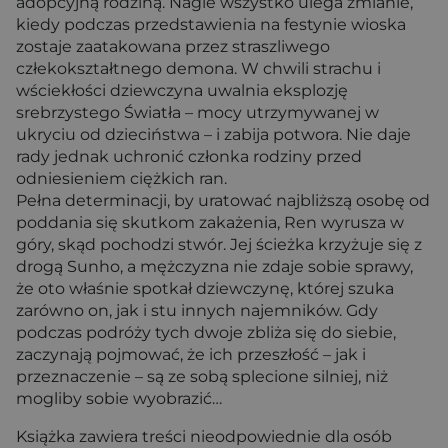
adopcyjną rodziną. Nagle wszystko ulega zmianie,
kiedy podczas przedstawienia na festynie wioska
zostaje zaatakowana przez straszliwego
człekokształtnego demona. W chwili strachu i
wściekłości dziewczyna uwalnia eksplozję
srebrzystego Światła – mocy utrzymywanej w
ukryciu od dzieciństwa – i zabija potwora. Nie daje
rady jednak uchronić członka rodziny przed
odniesieniem ciężkich ran.
Pełna determinacji, by uratować najbliższą osobę od
poddania się skutkom zakażenia, Ren wyrusza w
góry, skąd pochodzi stwór. Jej ścieżka krzyżuje się z
drogą Sunho, a mężczyzna nie zdaje sobie sprawy,
że oto właśnie spotkał dziewczynę, której szuka
zarówno on, jak i stu innych najemników. Gdy
podczas podróży tych dwoje zbliża się do siebie,
zaczynają pojmować, że ich przeszłość – jak i
przeznaczenie – są ze sobą splecione silniej, niż
mogliby sobie wyobrazić…
Książka zawiera treści nieodpowiednie dla osób