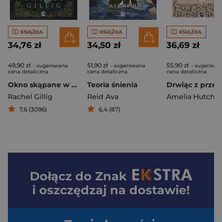
KSIĄŻKA
KSIĄŻKA
KSIĄŻKA
34,76 zł
34,50 zł
36,69 zł
49,90 zł
51,90 zł
55,90 zł
- sugerowana
- sugerowana
- sugerowa
cena detaliczna
cena detaliczna
cena detaliczna
Okno skąpane w mroku
Teoria śnienia
Rachel Gillig
Reid Ava
Amelia Hutchin
7,6 (3096)
6,4 (87)
Dołącz do
Znak
i oszczędzaj na dostawie!