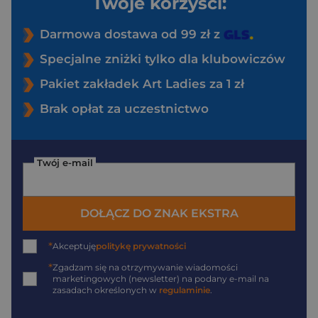
Twoje korzyści:
Darmowa dostawa od 99 zł z
Specjalne zniżki tylko dla klubowiczów
Pakiet zakładek Art Ladies za 1 zł
Brak opłat za uczestnictwo
Twój e-mail
DOŁĄCZ DO ZNAK EKSTRA
*
Akceptuję
politykę prywatności
*
Zgadzam się na otrzymywanie wiadomości
marketingowych (newsletter) na podany
e-mail
na
zasadach określonych w
regulaminie
.