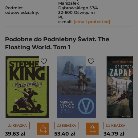
Marszałek
Podmiot
Dąbrowskiego 57/4
odpowiedzialny:
32-600 Oświęcim
PL
e-mail:
[email protected]
Podobne do Podniebny Świat. The
Floating World. Tom 1
KSIĄŻKA
KSIĄŻKA
KSIĄŻKA
39,63 zł
53,40 zł
34,79 zł