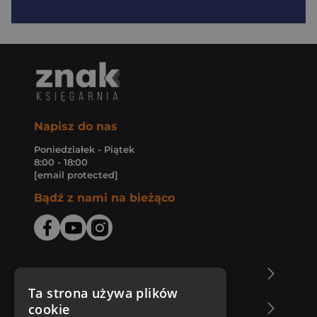
Napisz do nas
Poniedziałek - Piątek
8:00 - 18:00
[email protected]
Bądź z nami na bieżąco
O Księgarni Znak
Ta strona używa plików
cookie
Zakupy u nas