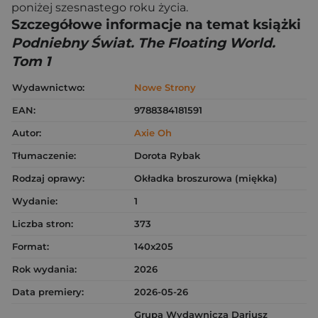
poniżej szesnastego roku życia.
Szczegółowe informacje na temat książki
Podniebny Świat. The Floating World.
Tom 1
Wydawnictwo:
Nowe Strony
EAN:
9788384181591
Autor:
Axie Oh
Tłumaczenie:
Dorota Rybak
Rodzaj oprawy:
Okładka broszurowa (miękka)
Wydanie:
1
Liczba stron:
373
Format:
140x205
Rok wydania:
2026
Data premiery:
2026-05-26
Grupa Wydawnicza Dariusz