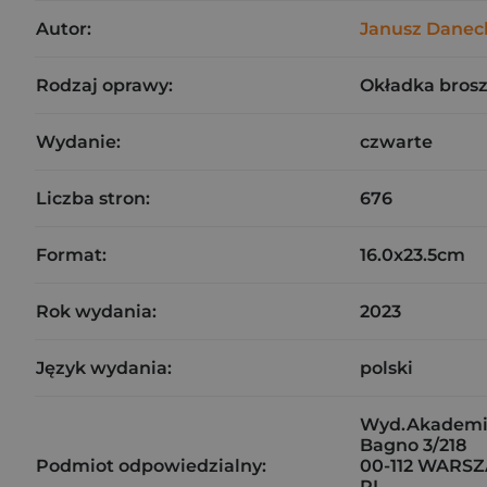
Autor:
Janusz Danec
Rodzaj oprawy:
Okładka bros
Wydanie:
czwarte
Liczba stron:
676
Format:
16.0x23.5cm
Rok wydania:
2023
Język wydania:
polski
Wyd.Akademic
Bagno 3/218
Podmiot odpowiedzialny:
00-112 WARS
PL