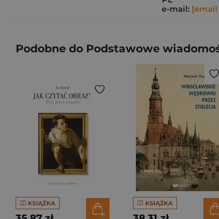
e-mail:
[email
Podobne do Podstawowe wiadomośc
KSIĄŻKA
KSIĄŻKA
35,87 zł
38,31 zł