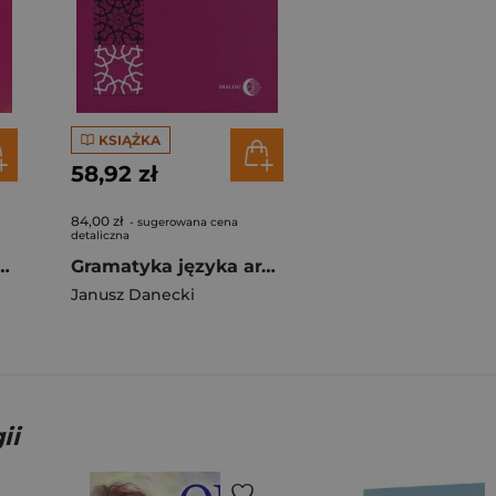
KSIĄŻKA
58,92 zł
84,00 zł
- sugerowana cena
detaliczna
 języka arabskiego T.1
Gramatyka języka arabskiego T.2
Janusz Danecki
ii