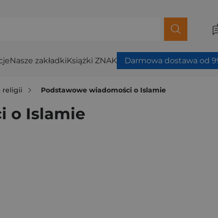
cje
Nasze zakładki
Książki ZNAK
Darmowa dostawa od 99
 religii
Podstawowe wiadomości o Islamie
 o Islamie