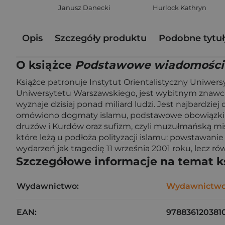
Janusz Danecki
Hurlock Kathryn
Opis
Szczegóły produktu
Podobne tytuł
O książce
Podstawowe wiadomości 
Książce patronuje Instytut Orientalistyczny Uniwer
Uniwersytetu Warszawskiego, jest wybitnym znawcą 
wyznaje dzisiaj ponad miliard ludzi. Jest najbardzie
omówiono dogmaty islamu, podstawowe obowiązki muz
druzów i Kurdów oraz sufizm, czyli muzułmańską mis
które leżą u podłoża polityzacji islamu: powstawan
wydarzeń jak tragedię 11 września 2001 roku, lecz 
Szczegółowe informacje na temat k
Wydawnictwo:
Wydawnictwo
EAN:
978836120381