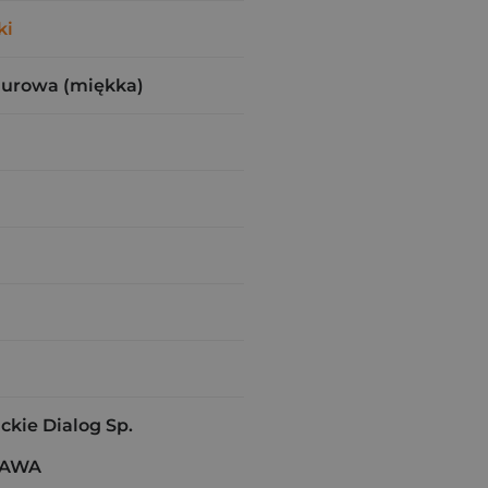
ki
zurowa (miękka)
kie Dialog Sp.
ZAWA