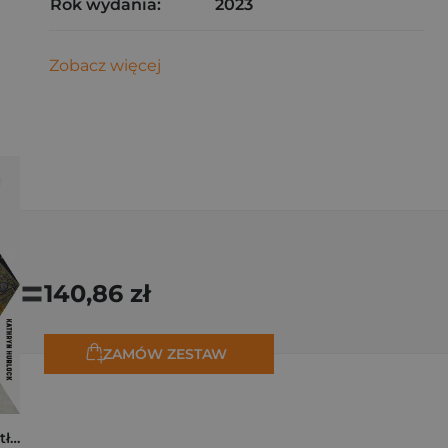
Rok wydania:
2023
Zobacz więcej
=
140,86 zł
ZAMÓW ZESTAW
Tam, dokąd ciągną tłumy. Historia świętych miejsc