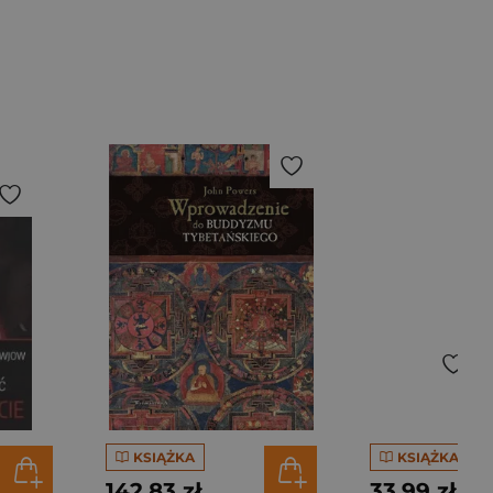
KSIĄŻKA
KSIĄŻKA
142,83 zł
33,99 zł