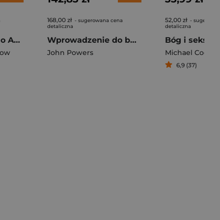
168,00 zł
52,00 zł
a
- sugerowana cena
- sugerowa
detaliczna
detaliczna
Krótka opowieść o Antychryście
Wprowadzenie do buddyzmu tybetańskiego
jow
John Powers
Michael Cooga
6,9 (37)