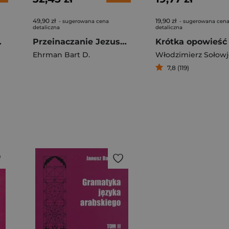
49,90 zł
19,90 zł
- sugerowana cena
- sugerowana cen
detaliczna
detaliczna
 stulecia
Przeinaczanie Jezusa Kto i dlaczego zmieniał Biblię
Ehrman Bart D.
Włodzimierz Sołow
7,8 (119)