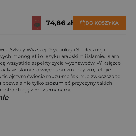
74,86 zł
DO KOSZYKA
wca Szkoły Wyższej Psychologii Społecznej i
ch monografii o języku arabskim i islamie. Islam
ującą wszystkie aspekty życia wyznawców. W książce
 w islamie, a więc sunnizm i szyizm, religie
dzisiejszym świecie muzułmańskim, a zwłaszcza te,
u pozwala nie tylko zrozumieć przyczyny takich
a konfrontację z muzułmanami.
mie