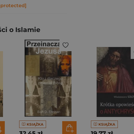
 protected]
i o Islamie
KSIĄŻKA
KSIĄŻKA
32,45 zł
19,77 zł