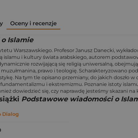
y
Oceny i recenzje
o Islamie
sytetu Warszawskiego. Profesor Janusz Danecki, wykłado
islamu i kultury świata arabskiego, autorem podstawowy
j dynamicznie rozwijającą się religią uniwersalną, obejm
ułmanina, prawo i teologię. Scharakteryzowano podziały
tykę. Na tym tle opisano przemiany, do jakich doszło w 
ie fundamentalizmu i ekstremizmu. Poznanie istoty islam
również dowiedzieć się, czy naprawdę jesteśmy skazani n
siążki
Podstawowe wiadomości o Isla
 Dialog
0