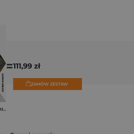
=
111,99 zł
ZAMÓW ZESTAW
Tam, dokąd ciągną tłumy. Historia świętych miejsc