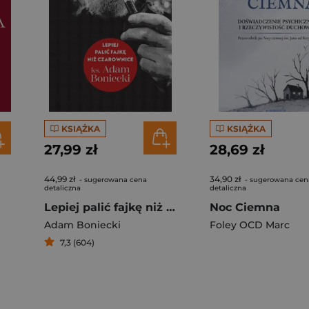
KSIĄŻKA
KSIĄŻKA
27,99 zł
28,69 zł
44,99 zł
34,90 zł
- sugerowana cena
- sugerowana cen
detaliczna
detaliczna
Lepiej palić fajkę niż czarownice
Noc Ciemna
Adam Boniecki
Foley OCD Marc
7,3 (604)