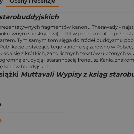
y
Oceny i recenzje
 starobuddyjskich
j reprezentatywnych fragmentów kanonu Therawady - najsta
pokrewnym sanskrytowi) od III w p.n.e., został tu przeds
ntarzem. Tym samym tom sięga do źródeł buddyzmu popr
blikacje dotyczące tego kanonu są zarówno w Polsce, jak
kłada się z krótkich, za to licznych tekstów ułożonych
ogromną erudycją i starannością Ireneusz Kania, znakomit
rę krajów buddyjskich.
siążki
Muttavali Wypisy z ksiąg starob
9
a