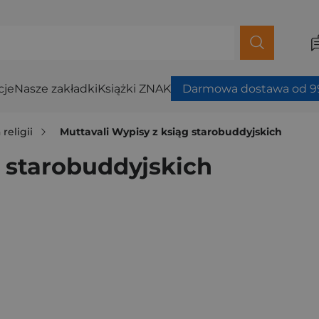
cje
Nasze zakładki
Książki ZNAK
Darmowa dostawa od 99
 religii
Muttavali Wypisy z ksiąg starobuddyjskich
g starobuddyjskich