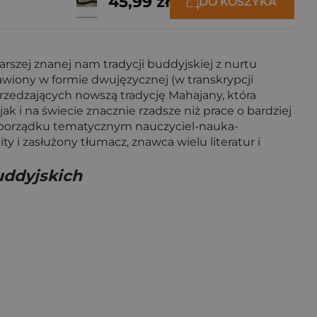
45,99 zł
DO KOSZYKA
rszej znanej nam tradycji buddyjskiej z nurtu
tawiony w formie dwujęzycznej (w transkrypcji
zedzających nowszą tradycję Mahajany, która
 i na świecie znacznie rzadsze niż prace o bardziej
 w porządku tematycznym nauczyciel-nauka-
y i zasłużony tłumacz, znawca wielu literatur i
uddyjskich