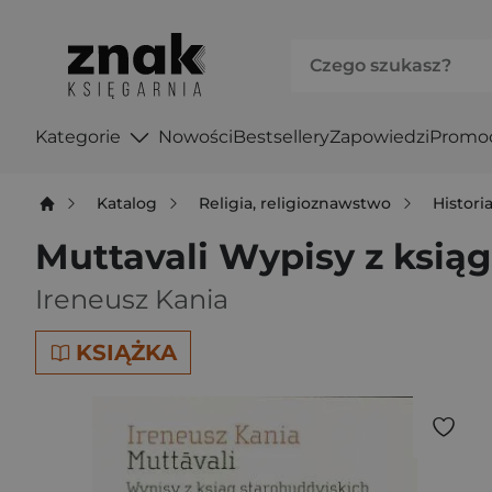
Kategorie
Nowości
Bestsellery
Zapowiedzi
Promo
Katalog
Religia, religioznawstwo
Historia
Muttavali Wypisy z ksią
Ireneusz Kania
KSIĄŻKA