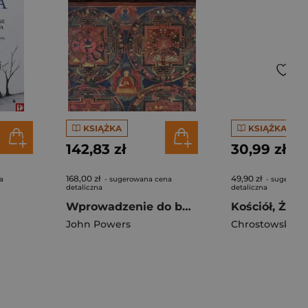
KSIĄŻKA
KSIĄŻKA
142,83 zł
30,99 zł
168,00 zł
49,90 zł
a
- sugerowana cena
- sugerowa
detaliczna
detaliczna
Wprowadzenie do buddyzmu tybetańskiego
Kościół, Żydz
John Powers
Chrostowski W