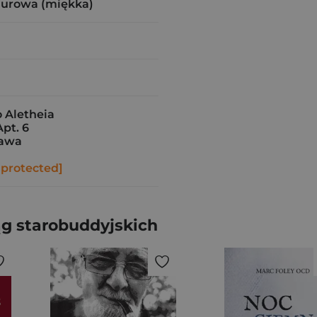
zurowa (miękka)
Aletheia
Apt. 6
zawa
 protected]
ąg starobuddyjskich