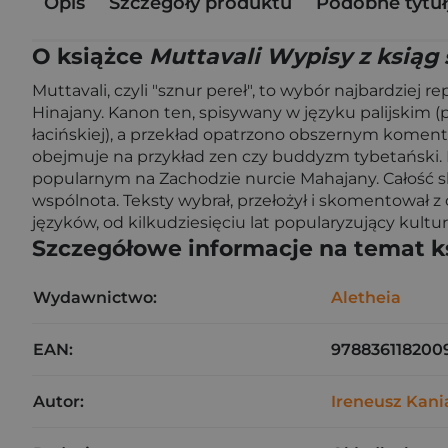
Opis
Szczegóły produktu
Podobne tytuł
O książce
Muttavali Wypisy z ksiąg
Muttavali, czyli "sznur pereł", to wybór najbardzie
Hinajany. Kanon ten, spisywany w języku palijskim (
łacińskiej), a przekład opatrzono obszernym kome
obejmuje na przykład zen czy buddyzm tybetański. Pu
popularnym na Zachodzie nurcie Mahajany. Całość s
wspólnota. Teksty wybrał, przełożył i skomentował z 
języków, od kilkudziesięciu lat popularyzujący kultu
Szczegółowe informacje na temat k
Wydawnictwo:
Aletheia
EAN:
978836118200
Autor:
Ireneusz Kani